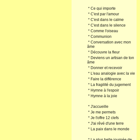
*
Ce qui importe
*
C'est par l'amour
*
C'est dans le calme
*
C'est dans le silence
*
Comme l'oiseau
*
Communion
*
Conversation avec mon
âme
*
Découvre la fleur
*
Deviens un artisan de ton
âme
*
Donner et recevoir
*
L'eau analogie avec la vie
*
Faire la différence
*
La fragilité du jugement
*
Hymne à l'espoir
*
Hymne à la joie
*
J'accueille
*
Je me permets
*
Je t'offre 12 clefs
*
J'ai rêvé d'une terre
*
La paix dans le monde
*
La plus belle journée de