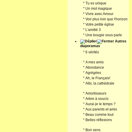
*
Tu es unique
*
Un mot magique
*
Vivre avec Amour
*
Voir plus loin que l'horizon
*
Votre petite église
*
L'amitié 3
*
Une bougie vous parle
Autres
diaporamas
*
6 vérités
*
A mes amis
*
Abondance
*
Agrégées
*
Ah, le Français!
*
Albi, la cathédrale
*
Amortisseurs
*
Arbre à soucis
*
Aurai-je le temps ?
*
Aux parents et amis
*
Beau comme tout
*
Belles réflexions
*
Bon sens