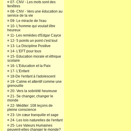
¤
07- CNV - Les mots sont des
fenêtres
¤
08- CNV - Vers une éducation au
service de la vie
¤
09- Le miracle de l'eau
¤
10- L'homme qui voulait être
heureux
¤
11- Les remèdes d'Edgar Cayce
¤
12- 5 points un point c'est tout
¤
13- La Discipline Positive
¤
14- L'EFT pour tous
¤
15- Education morale et éthique
scolaire
¤
16- L'Education et la Paix
¤
17- L'Enfant
¤
18-De l'enfant à l'adolescent
¤
19- Calme et attentif comme une
grenouille
¤
20- Vers la sobriété heureuse
¤
21- Se changer, changer le
monde
¤
22- Méditer: 108 leçons de
pleine conscience
¤
23- Un cœur tranquille et sage
¤
24- Les lois naturelles de l'enfant
¤
25- Les Valeurs Humaines
peuvent-elles changer le monde?