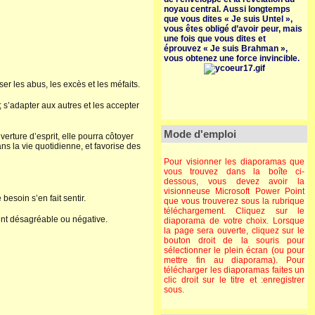
noyau central. Aussi longtemps
que vous dites « Je suis Untel »,
vous êtes obligé d’avoir peur, mais
une fois que vous dites et
éprouvez « Je suis Brahman »,
vous obtenez une force invincible.
ser les abus, les excès et les méfaits.
 s’adapter aux autres et les accepter
Mode d'emploi
rture d’esprit, elle pourra côtoyer
ns la vie quotidienne, et favorise des
Pour visionner les diaporamas que
vous trouvez dans la boîte ci-
dessous, vous devez avoir la
visionneuse Microsoft Power Point
besoin s’en fait sentir.
que vous trouverez sous la rubrique
téléchargement. Cliquez sur le
ent désagréable ou négative.
diaporama de votre choix. Lorsque
la page sera ouverte, cliquez sur le
bouton droit de la souris pour
sélectionner le plein écran (ou pour
mettre fin au diaporama). Pour
télécharger les diaporamas faites un
clic droit sur le titre et :enregistrer
sous.