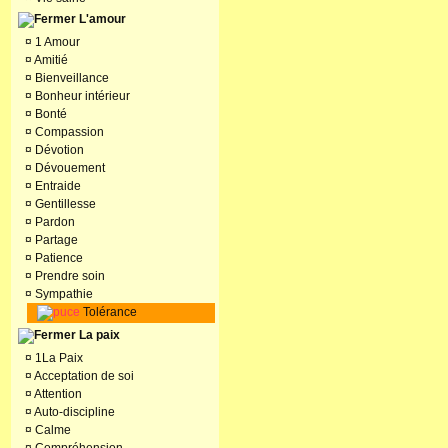
L'amour
¤
1 Amour
¤
Amitié
¤
Bienveillance
¤
Bonheur intérieur
¤
Bonté
¤
Compassion
¤
Dévotion
¤
Dévouement
¤
Entraide
¤
Gentillesse
¤
Pardon
¤
Partage
¤
Patience
¤
Prendre soin
¤
Sympathie
Tolérance
La paix
¤
1La Paix
¤
Acceptation de soi
¤
Attention
¤
Auto-discipline
¤
Calme