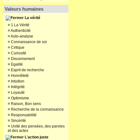
Valeurs humaines
La vérité
¤
1 La Vérité
¤
Authenticité
¤
Auto-analyse
¤
Connaissance de soi
¤
Critique
¤
Curiosité
¤
Discernement
¤
Egalité
¤
Esprit de recherche
¤
Honnêteté
¤
Intuition
¤
Intégrité
¤
Loyauté
¤
Optimisme
¤
Raison, Bon sens
¤
Recherche de la connaissance
¤
Responsabilité
¤
Sincérité
¤
Unité des pensées, des paroles
et des actes
L'action juste