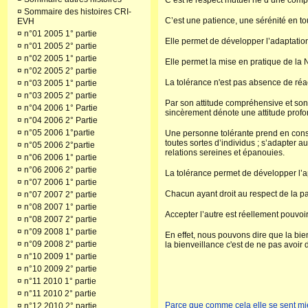
C’est le respect mutuel né d’une com
¤
Sommaire des histoires CRI-
C’est une patience, une sérénité en to
EVH
¤
n°01 2005 1° partie
Elle permet de développer l’adaptatio
¤
n°01 2005 2° partie
¤
n°02 2005 1° partie
Elle permet la mise en pratique de la
¤
n°02 2005 2° partie
La tolérance n'est pas absence de réacti
¤
n°03 2005 1° partie
¤
n°03 2005 2° partie
Par son attitude compréhensive et son 
¤
n°04 2006 1° Partie
sincèrement dénote une attitude profo
¤
n°04 2006 2° Partie
¤
n°05 2006 1°partie
Une personne tolérante prend en consi
toutes sortes d’individus ; s’adapter 
¤
n°05 2006 2°partie
relations sereines et épanouies.
¤
n°06 2006 1° partie
¤
n°06 2006 2° partie
La tolérance permet de développer l’a
¤
n°07 2006 1° partie
Chacun ayant droit au respect de la par
¤
n°07 2007 2° partie
¤
n°08 2007 1° partie
Accepter l’autre est réellement pouvoi
¤
n°08 2007 2° partie
¤
n°09 2008 1° partie
En effet, nous pouvons dire que la bienv
¤
n°09 2008 2° partie
la bienveillance c'est de ne pas avoir 
¤
n°10 2009 1° partie
¤
n°10 2009 2° partie
¤
n°11 2010 1° partie
¤
n°11 2010 2° partie
Parce que comme cela elle se sent m
¤
n°12 2010 2° partie