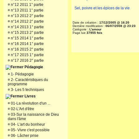
¤
n°12 2011 1° partie
Sel, poivre et les épices de la vie
¤
n°13 2011 1° partie
¤
n°13 2012 2° partie
¤
n°14 2012 2° partie
Date de création :
17/12/2005 @ 16:20
Dernière modification :
06/07/2008 @ 23:23
¤
n°14 2013 1° partie
Catégorie :
L'amour
¤
n°15 2013 2° partie
Page lue
37955 fois
¤
n°15 2014 1° partie
¤
n°16 2014 1° partie
¤
n°16 2015 2° partie
¤
n°17 2015 1° partie
¤
n°17 2016 2° partie
Pédagogie
¤
1- Pédagogie
¤
2- Caractéristiques du
programme
¤
3- Les 5 techniques
Livres
¤
01-La révolution d'un ...
¤
02-L'Art d'être
¤
03-Sur la naissance de Dieu
dans l'âme
¤
04- L'art du bonheur
¤
05- Vivre c'est possible
¤
06- Lâcher prise