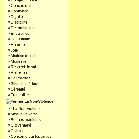
¤
Compréhension
¤
Concentration
¤
Confiance
¤
Dignité
¤
Discipline
¤
Détermination
¤
Endurance
¤
Equanimité
¤
Humilité
¤
Joie
¤
Maîtrise de soi
¤
Modestie
¤
Respect de soi
¤
Réflexion
¤
Satisfaction
¤
Silence intérieur
¤
Sérénité
¤
Tranquilité
La Non-Violence
¤
1La Non-Violence
¤
Amour Universel
¤
Bonnes manières
¤
Citoyenneté
¤
Civisme
¤
Concerné par les autres