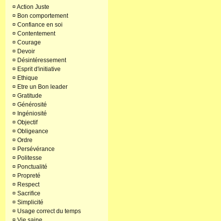
¤
Action Juste
¤
Bon comportement
¤
Confiance en soi
¤
Contentement
¤
Courage
¤
Devoir
¤
Désintéressement
¤
Esprit d'initiative
¤
Ethique
¤
Etre un Bon leader
¤
Gratitude
¤
Générosité
¤
Ingéniosité
¤
Objectif
¤
Obligeance
¤
Ordre
¤
Persévérance
¤
Politesse
¤
Ponctualité
¤
Propreté
¤
Respect
¤
Sacrifice
¤
Simplicité
¤
Usage correct du temps
¤
Vie saine