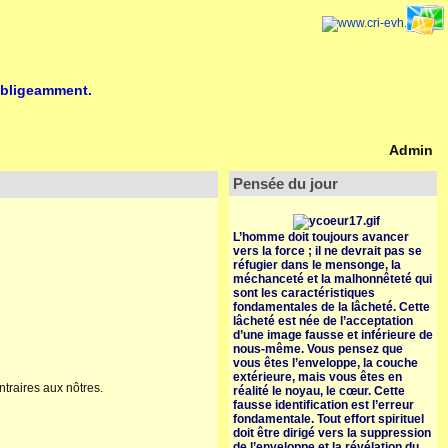
obligeamment.
Admin
Pensée du jour
L’homme doit toujours avancer
vers la force ; il ne devrait pas se
réfugier dans le mensonge, la
méchanceté et la malhonnêteté qui
sont les caractéristiques
fondamentales de la lâcheté. Cette
lâcheté est née de l’acceptation
d’une image fausse et inférieure de
nous-même. Vous pensez que
vous êtes l’enveloppe, la couche
extérieure, mais vous êtes en
traires aux nôtres.
réalité le noyau, le cœur. Cette
fausse identification est l’erreur
fondamentale. Tout effort spirituel
doit être dirigé vers la suppression
de l’enveloppe et la révélation du