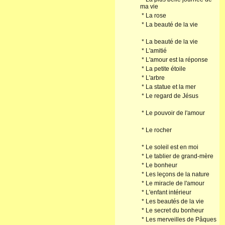
ma vie
*
La rose
*
La beauté de la vie
*
La beauté de la vie
*
L'amitié
*
L'amour est la réponse
*
La petite étoile
*
L'arbre
*
La statue et la mer
*
Le regard de Jésus
*
Le pouvoir de l'amour
*
Le rocher
*
Le soleil est en moi
*
Le tablier de grand-mère
*
Le bonheur
*
Les leçons de la nature
*
Le miracle de l'amour
*
L'enfant intérieur
*
Les beautés de la vie
*
Le secret du bonheur
*
Les merveilles de Pâques