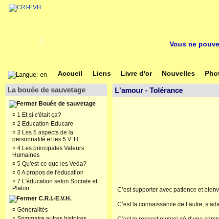
Vous ne pouvez
Accueil
Liens
Livre d'or
Nouvelles
Pho
La bouée de sauvetage
L'amour - Tolérance
Bouée de sauvetage
¤
1 Et si c'était ça?
¤
2 Education-Educare
¤
3 Les 5 aspects de la
personnalité et les 5 V. H.
¤
4 Les principales Valeurs
Humaines
¤
5 Qu'est-ce que les Veda?
¤
6 A propos de l'éducation
¤
7 L'éducation selon Socrate et
Platon
C’est supporter avec patience et bien
C.R.I.-E.V.H.
C’est la connaissance de l’autre, s’ada
¤
Généralités
¤
Sommaire autres histoires