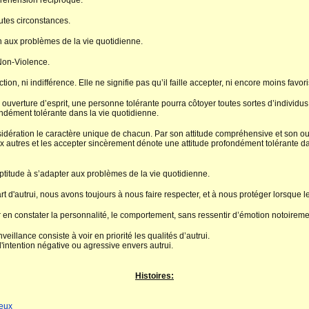
préhension réciproque.
utes circonstances.
n aux problèmes de la vie quotidienne.
 Non-Violence.
on, ni indifférence. Elle ne signifie pas qu’il faille accepter, ni encore moins favori
ouverture d’esprit, une personne tolérante pourra côtoyer toutes sortes d’individus;
ndément tolérante dans la vie quotidienne.
dération le caractère unique de chacun. Par son attitude compréhensive et son ouve
aux autres et les accepter sincèrement dénote une attitude profondément tolérante da
ptitude à s’adapter aux problèmes de la vie quotidienne.
t d'autrui, nous avons toujours à nous faire respecter, et à nous protéger lorsque le 
r en constater la personnalité, le comportement, sans ressentir d’émotion notoirem
eillance consiste à voir en priorité les qualités d’autrui.
d'intention négative ou agressive envers autrui.
Histoires:
ieux