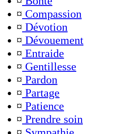
¤
Bonté
¤
Compassion
¤
Dévotion
¤
Dévouement
¤
Entraide
¤
Gentillesse
¤
Pardon
¤
Partage
¤
Patience
¤
Prendre soin
¤
Sympathie