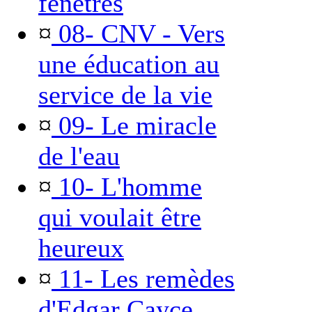
fenêtres
¤
08- CNV - Vers
une éducation au
service de la vie
¤
09- Le miracle
de l'eau
¤
10- L'homme
qui voulait être
heureux
¤
11- Les remèdes
d'Edgar Cayce