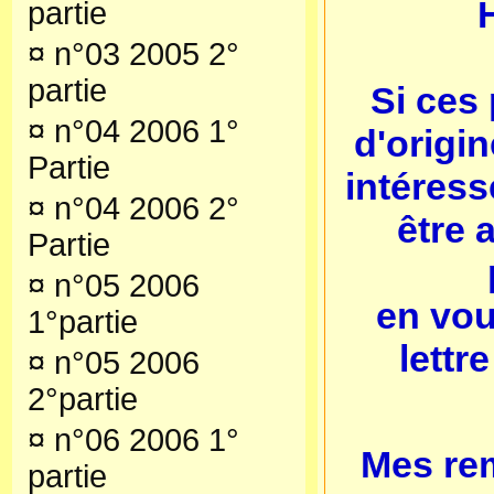
partie
¤
n°03 2005 2°
partie
Si ces 
¤
n°04 2006 1°
d'origi
Partie
intéress
¤
n°04 2006 2°
être 
Partie
¤
n°05 2006
en vou
1°partie
lettr
¤
n°05 2006
2°partie
¤
n°06 2006 1°
Mes re
partie