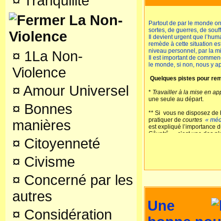
¤
Tranquilité
France) et 20 ans Formateu
thèse sur la spiritualité la
La Non-
aujourd'hui à l'école, il a 
Partout de par le monde on
par P. Rabhi. Peintre angevi
sortes, de guerres, de souf
Violence
poèmes sur l'amour. Étudia
Il devient urgent que l’huma
pédagogie, philosophie et 
remède à cette situation 
Nantes, et Rennes. Il est au
niveau personnel, par la m
¤
1La Non-
recherches actuelles porten
Il est important de comme
sacré, laïcité et spiritualité.
le monde, si non, nous y ap
Violence
Pour en savoir plus sur l'au
Quelques pistes pour remé
¤
Amour Universel
http://www.recherche-lheu
*
Travailler à la mise en a
etre-edite-les-valeurs-hu
une seule au départ.
¤
Bonnes
** Si vous ne disposez d
pratiquer de
courtes
« méd
manières
est expliqué l’importance 
Gâyatrî » - c’est une des p
¤
Citoyenneté
prières qui peut être récit
*** Cette belle
«
méditatio
¤
Civisme
entier sous la protection 
Diaporamas:
¤
Concerné par les
Cano Cristales (Colombie)
Cloîtres
autres
Mer Baîkal
Une
La paix dans le monde
Le pouvoir de l’amour
¤
Considération
Prière pour la gratitude