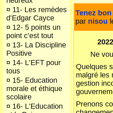
heureux
¤
11- Les remèdes
Tenez bon 
d'Edgar Cayce
par
nisou
l
¤
12- 5 points un
point c'est tout
202
¤
13- La Discipline
Positive
Ne vou
¤
14- L'EFT pour
Quelques s
tous
malgré les
¤
15- Education
gestion inc
morale et éthique
gouverneme
scolaire
Prenons co
¤
16- L'Education
changement