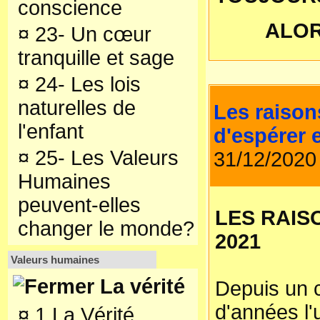
conscience
ALOR
¤
23- Un cœur
tranquille et sage
¤
24- Les lois
naturelles de
Les raison
l'enfant
d'espérer 
¤
25- Les Valeurs
31/12/2020
Humaines
peuvent-elles
LES RAIS
changer le monde?
2021
Valeurs humaines
La vérité
Depuis un 
d'années l'
¤
1 La Vérité