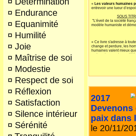
¤
Détermination
«
Les valeurs humaines p
entrevoir une lueur d’espoir
¤
Endurance
SOUS TITR
"L'éveil de la société fran
¤
Equanimité
modèle humaniste et démo
¤
Humilité
1.Pourquoi cet
« Ce livre s'adresse à tout
¤
Joie
change et perdure, les ho
humaines valent mieux que l
vraiment que notre société
¤
Maîtrise de soi
considération pour les plus
une population capable de
¤
Modestie
ressentis avant les caprice
....Cet essai analyse les po
notre pays, afin de propos
¤
Respect de soi
puis d'appliquer des solutio
nous incite à réfléchir dan
d'œuvrer vers des change
¤
Réflexion
organiser une vie harmonie
2017
qui puisse ouvrir les qualités
¤
Satisfaction
notre vivre ensemble progr
Devenons d
humaines, humanistes et d
philosophiques accessibles
¤
Silence intérieur
lecteur pour apporter sa c
paix dans
¤
Sérénité
2.Qui est don
le 20/11/2
Guy Lheureux, picard d'ori
Nationale & Docteur Ès Scie