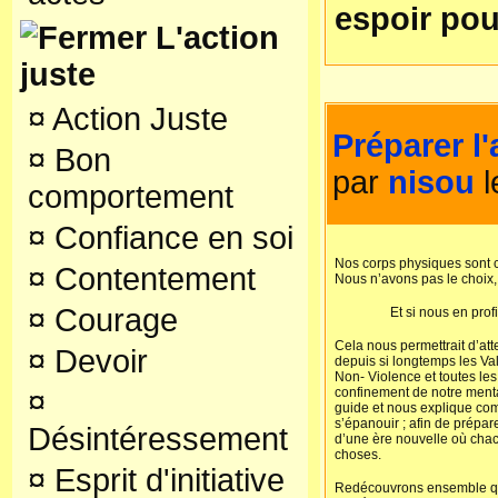
espoir pou
L'action
juste
¤
Action Juste
Préparer l
¤
Bon
par
nisou
l
comportement
¤
Confiance en soi
Nos corps physiques sont con
¤
Contentement
Nous n’avons pas le choix, 
¤
Courage
Et si nous en prof
Cela nous permettrait d’att
¤
Devoir
depuis si longtemps les Va
Non- Violence et toutes les
¤
confinement de notre menta
guide et nous explique com
s’épanouir ; afin de prépar
Désintéressement
d’une ère nouvelle où chac
choses.
¤
Esprit d'initiative
Redécouvrons ensemble que 