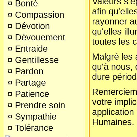
Valeurs s'é
¤
Bonté
afin qu'elle
¤
Compassion
rayonner a
¤
Dévotion
qu'elles ill
¤
Dévouement
toutes les 
¤
Entraide
Malgré les 
¤
Gentillesse
qu'à nous, 
¤
Pardon
dure périod
¤
Partage
Remercieme
¤
Patience
votre impli
¤
Prendre soin
application
¤
Sympathie
Humaines.
¤
Tolérance