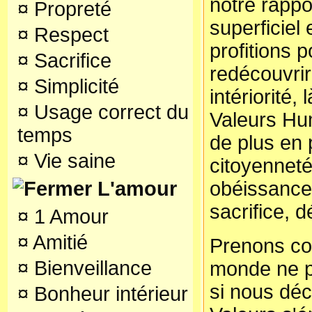
notre rappor
¤
Propreté
superficiel 
¤
Respect
profitions 
¤
Sacrifice
redécouvrir
¤
Simplicité
intériorité,
¤
Usage correct du
Valeurs Hu
temps
de plus en 
¤
Vie saine
citoyenneté
obéissance
L'amour
sacrifice, d
¤
1 Amour
¤
Amitié
Prenons co
¤
Bienveillance
monde ne p
si nous déc
¤
Bonheur intérieur