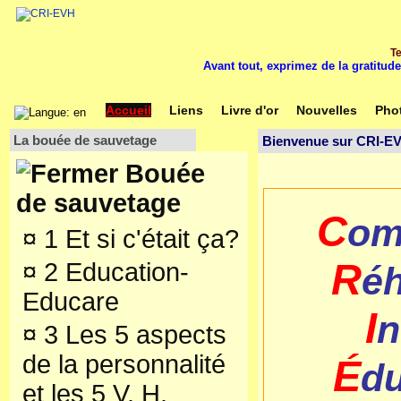
Te
Avant tout, exprimez de la gratitude
Accueil
Liens
Livre d'or
Nouvelles
Pho
La bouée de sauvetage
Bienvenue sur CRI-E
Bouée
de sauvetage
C
om
¤
1 Et si c'était ça?
R
¤
2 Education-
éh
Educare
I
n
¤
3 Les 5 aspects
de la personnalité
É
du
et les 5 V. H.