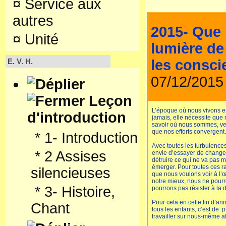
¤
Service aux
notre voix intérieure.
autres
Il manque donc à l’éducatio
d’apprendre com-ment vivr
2015- Que 
Le but d
’Educare
est donc 
¤
Unité
l’épanouissement dans le 
lumière de
Universelles qui sont : Vér
les consci
E. V. H.
L’expérience de Céline Al
sont inhérentes en l’être h
07/12/2015
Céline Alvarez a mené une
d'éducation prioritaire et p
Leçon
naturelles de l'enfant et les
deuxième année non seul
L’époque où nous vivons e
d'introduction
section et de grande sectio
jamais, elle nécessite que 
certaines Valeurs Humaines
savoir où nous sommes, ver
que nos efforts convergent.
*
1- Introduction
Céline Alvarez explique de
qui sous-tendent l'apprent
Avec toutes les turbulences
*
2 Assises
envie d’essayer de change
En complément vous pouvez 
détruire ce qui ne va pas m
Vous y trouverez de nombre
émerger. Pour toutes ces r
silencieuses
que nous voulons voir à l’
Un enfant qui, dès la mater
notre mieux, nous ne pourr
*
3- Histoire,
souffrance tout le long de 
pourrons pas résister à la di
en compte les mécanismes 
enfants puissent s’épanouir
Pour cela en cette fin d’a
Chant
enthousiasme au lieu de la 
tous les enfants, c’est de p
travailler sur nous-même a
Il me plaît à rêver que rap