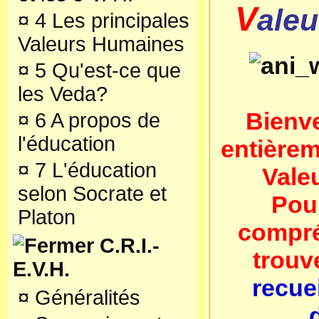
V
ale
¤
4 Les principales
Valeurs Humaines
¤
5 Qu'est-ce que
les Veda?
Bienve
¤
6 A propos de
l'éducation
entière
¤
7 L'éducation
Vale
selon Socrate et
Pour
Platon
compré
C.R.I.-
trouv
E.V.H.
recue
¤
Généralités