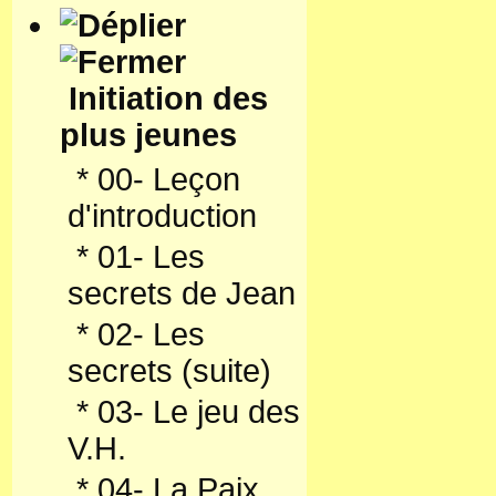
Initiation des
plus jeunes
*
00- Leçon
d'introduction
*
01- Les
secrets de Jean
*
02- Les
secrets (suite)
*
03- Le jeu des
V.H.
*
04- La Paix