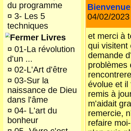
du programme
Bienvenue
¤
3- Les 5
04/02/2023
techniques
et merci à 
Livres
qui visitent
¤
01-La révolution
demande d'
d'un ...
problèmes 
¤
02-L'Art d'être
rencontrere
¤
03-Sur la
évolue et il
naissance de Dieu
remis à jou
dans l'âme
m'aidait gr
¤
04- L'art du
remercie, n
bonheur
refaire mo