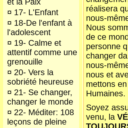
et la Paix
réalisera 
¤
17- L'Enfant
nous-même
¤
18-De l'enfant à
Nous somm
l'adolescent
de ce mond
¤
19- Calme et
personne q
attentif comme une
changer da
grenouille
nous-mêmes
¤
20- Vers la
nous et ave
sobriété heureuse
mettons en 
¤
21- Se changer,
Humaines.
changer le monde
Soyez assu
¤
22- Méditer: 108
venu, la
VÉ
leçons de pleine
TOUJOURS