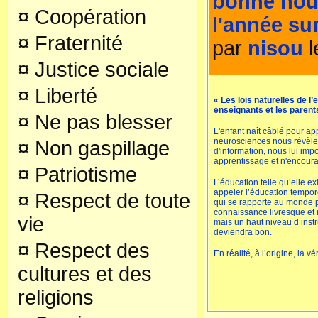
bonne nouv
¤
Coopération
l'année su
¤
Fraternité
par
nisou
l
¤
Justice sociale
¤
Liberté
«
Les lois naturelles de l’
enseignants et les parents
¤
Ne pas blesser
L'enfant naît câblé pour ap
neurosciences nous révèlen
¤
Non gaspillage
d'information, nous lui im
apprentissage et n'encoura
¤
Patriotisme
L’éducation telle qu’elle e
appeler l’éducation tempor
¤
Respect de toute
qui se rapporte au monde p
connaissance livresque et
vie
mais un haut niveau d’inst
deviendra bon.
¤
Respect des
En réalité, à l’origine, la v
signifie : faire sortir, mett
cultures et des
la transformation de l’hom
temporelle vise à l’informat
religions
L’éducation actuelle se li
extérieur, elle ne nous prép