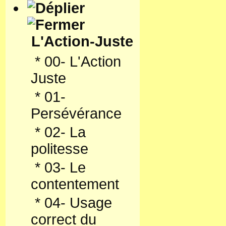
Une parfaite suite au fame
Ce livre accompagné d'un C
en classe ou en salle. Les
L'Action-Juste
aux enfants de comprendre c
attentifs. Les résultats so
travaillant avec les enfant
*
00- L'Action
simple, agréable.
Juste
Diaporamas :
Prête-moi un peu de toi Se
*
01-
Albi la Cathédrale
Tous les enfants du monde
Persévérance
*
02- La
politesse
*
03- Le
contentement
*
04- Usage
correct du