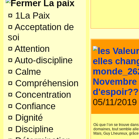
La paix
¤
1La Paix
¤
Acceptation de
soi
¤
Attention
¤
Auto-discipline
¤
Calme
Novembre 
¤
Compréhension
d'espoir??
¤
Concentration
05/11/2019
¤
Confiance
¤
Dignité
Où que l’on se trouve dans
¤
Discipline
domaines, tout semble alle
Mais, Guy Lheureux, grâce 