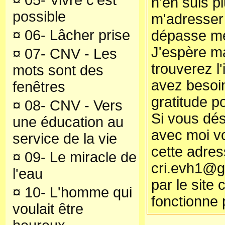
¤
05- Vivre c'est
n'en suis p
possible
m'adresser
¤
06- Lâcher prise
dépasse mes
J'espère ma
¤
07- CNV - Les
trouverez l
mots sont des
avez besoi
fenêtres
gratitude p
¤
08- CNV - Vers
Si vous dé
une éducation au
avec moi vo
service de la vie
cette adre
¤
09- Le miracle de
cri.evh1@g
l'eau
par le site 
¤
10- L'homme qui
fonctionne 
voulait être