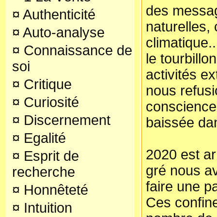
des messag
¤
Authenticité
naturelles
¤
Auto-analyse
climatique.
¤
Connaissance de
le tourbillo
soi
activités ex
¤
Critique
nous refusi
¤
Curiosité
conscience
¤
Discernement
baissée dan
¤
Egalité
2020 est ar
¤
Esprit de
gré nous av
recherche
faire une p
¤
Honnêteté
Ces confin
¤
Intuition