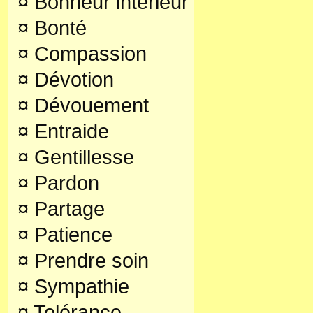
¤
Bonheur intérieur
¤
Bonté
¤
Compassion
¤
Dévotion
¤
Dévouement
¤
Entraide
¤
Gentillesse
¤
Pardon
¤
Partage
¤
Patience
¤
Prendre soin
¤
Sympathie
¤
Tolérance