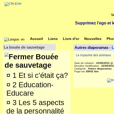
Te
Supprimez l’ego et l
Accueil
Liens
Livre d'or
Nouvelles
Pho
La bouée de sauvetage
Autres diaporamas -
L
Bouée
Le royaume des animaux
de sauvetage
Date de création :
22/06/2011 @ 
Dernière modification :
22/06/201
Catégorie :
Autres diaporamas
Page lue
28642 fois
¤
1 Et si c'était ça?
¤
2 Education-
Educare
¤
3 Les 5 aspects
de la personnalité