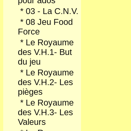
pour ados
*
03 - La C.N.V.
*
08 Jeu Food
Force
*
Le Royaume
des V.H.1- But
du jeu
*
Le Royaume
des V.H.2- Les
pièges
*
Le Royaume
des V.H.3- Les
Valeurs