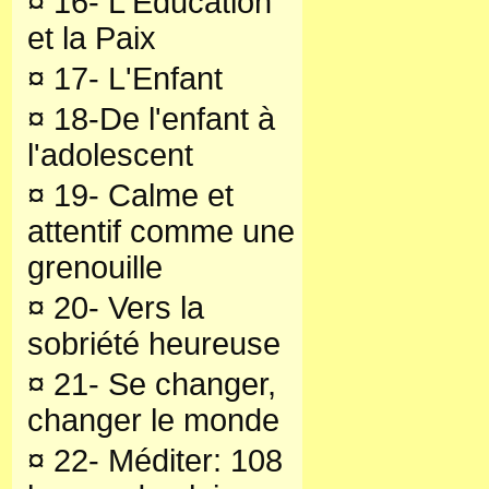
¤
16- L'Education
et la Paix
¤
17- L'Enfant
¤
18-De l'enfant à
l'adolescent
¤
19- Calme et
attentif comme une
grenouille
¤
20- Vers la
sobriété heureuse
¤
21- Se changer,
changer le monde
¤
22- Méditer: 108