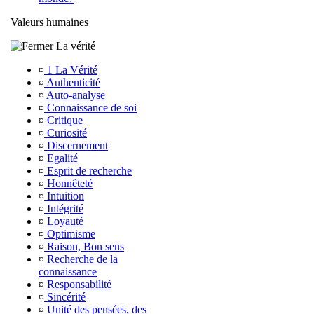
Valeurs humaines
La vérité
¤
1 La Vérité
¤
Authenticité
¤
Auto-analyse
¤
Connaissance de soi
¤
Critique
¤
Curiosité
¤
Discernement
¤
Egalité
¤
Esprit de recherche
¤
Honnêteté
¤
Intuition
¤
Intégrité
¤
Loyauté
¤
Optimisme
¤
Raison, Bon sens
¤
Recherche de la
connaissance
¤
Responsabilité
¤
Sincérité
¤
Unité des pensées, des