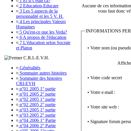
¤
1 Et si c'était ça?
¤
2 Education-Educare
Aucune de ces informations 
¤
3 Les 5 aspects de la
vous faut donc vér
personnalité et les 5 V. H.
¤
4 Les principales Valeurs
Humaines
INFORMATIONS PE
¤
5 Qu'est-ce que les Veda?
¤
6 A propos de l'éducation
¤
7 L'éducation selon Socrate
• Votre nom (ou pseudo
et Platon
C.R.I.-E.V.H.
Affiche
¤
Généralités
¤
Sommaire autres histoires
• Votre code secret
¤
Sommaire des histoires
CRI-EVH
¤
n°01 2005 1° partie
• Votre e-mail :
¤
n°01 2005 2° partie
¤
n°02 2005 1° partie
¤
n°02 2005 2° partie
• Votre site web :
¤
n°03 2005 1° partie
¤
n°03 2005 2° partie
¤
n°04 2006 1° Partie
• Signature forum perso
¤
n°04 2006 2° Partie
¤
n°05 2006 1°partie