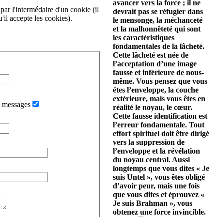
avancer vers la force ; il ne
par l'intermédaire d'un cookie (il
devrait pas se réfugier dans
'il accepte les cookies).
le mensonge, la méchanceté
et la malhonnêteté qui sont
les caractéristiques
fondamentales de la lâcheté.
Cette lâcheté est née de
l’acceptation d’une image
fausse et inférieure de nous-
même. Vous pensez que vous
êtes l’enveloppe, la couche
extérieure, mais vous êtes en
i messages
réalité le noyau, le cœur.
Cette fausse identification est
l’erreur fondamentale. Tout
effort spirituel doit être dirigé
vers la suppression de
l’enveloppe et la révélation
du noyau central. Aussi
longtemps que vous dites « Je
suis Untel », vous êtes obligé
d’avoir peur, mais une fois
que vous dites et éprouvez «
Je suis Brahman », vous
obtenez une force invincible.