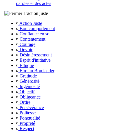
paroles et des actes
L'action juste
¤
Action Juste
¤
Bon comportement
¤
Confiance en soi
¤
Contentement
¤
Courage
¤
Devoir
¤
Désintéressement
¤
Esprit d'initiative
¤
Ethique
¤
Etre un Bon leader
¤
Gratitude
¤
Générosité
¤
Ingéniosité
¤
Objectif
¤
Obligeance
¤
Ordre
¤
Persévérance
¤
Politesse
¤
Ponctualité
¤
Propreté
¤
Respect