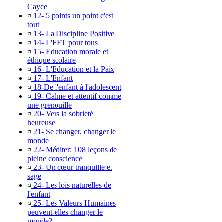
Cayce
¤
12- 5 points un point c'est
tout
¤
13- La Discipline Positive
¤
14- L'EFT pour tous
¤
15- Education morale et
éthique scolaire
¤
16- L'Education et la Paix
¤
17- L'Enfant
¤
18-De l'enfant à l'adolescent
¤
19- Calme et attentif comme
une grenouille
¤
20- Vers la sobriété
heureuse
¤
21- Se changer, changer le
monde
¤
22- Méditer: 108 leçons de
pleine conscience
¤
23- Un cœur tranquille et
sage
¤
24- Les lois naturelles de
l'enfant
¤
25- Les Valeurs Humaines
peuvent-elles changer le
monde?