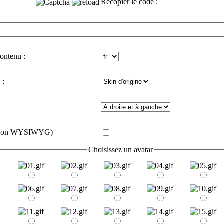
Recopier le code :
contenu :
 :
e (non WYSIWYG)
Choisissez un avatar