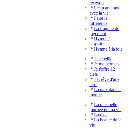
recevoir
*
L'eau analogie
avec la vie
*
Faire la
différence
*
La fragilité du
jugement
*
Hymne à
l'espoir
*
Hymne à la joie
*
J'accueille
*
Je me permets
*
Je t'offre 12
clefs
*
J'ai rêvé d'une
terre
*
La paix dans le
monde
*
La plus belle
journée de ma vie
*
La rose
*
La beauté de la
vie