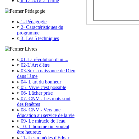
¤
n°17 2016 2° partie
Pédagogie
¤
1- Pédagogie
¤
2- Caractéristiques du
programme
¤
3- Les 5 techniques
Livres
¤
01-La révolution d'un ...
¤
02-L'Art d'être
¤
03-Sur la naissance de Dieu
dans l'âme
¤
04- L'art du bonheur
¤
05- Vivre c'est possible
¤
06- Lâcher prise
¤
07- CNV - Les mots sont
des fenêtres
¤
08- CNV - Vers une
éducation au service de la vie
¤
09- Le miracle de l'eau
¤
10- L'homme qui voulait
être heureux
¤
11- Les remèdes d'Edgar