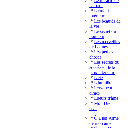
*
Le miracle de
l'amour
*
L'enfant
intérieur
*
Les beautés de
la vie
*
Le secret du
bonheur
*
Les merveilles
de Pâques
*
Les petites
choses
*
Les secrets du
succès et de la
paix intérieure
*
L'été
*
L'humilité
*
Lorsque tu
aimes
*
Lueurs d'âme
*
Mon Dieu Tu
es...
*
Ô Bien-Aimé
de mon âme