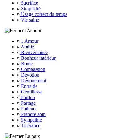
¤
Sacrifice
¤
Simplicité
¤
Usage correct du temps
¤
Vie saine
L'amour
¤
1 Amour
¤
Amitié
¤
Bienveillance
¤
Bonheur intérieur
¤
Bonté
¤
Compassion
¤
Dévotion
¤
Dévouement
¤
Entraide
¤
Gentillesse
¤
Pardon
¤
Partage
¤
Patience
¤
Prendre soin
¤
Sympathie
¤
Tolérance
La paix