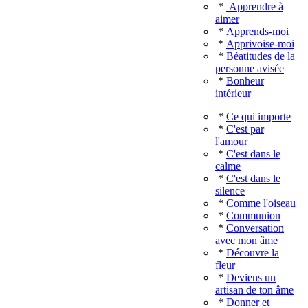
*
Apprendre à
aimer
*
Apprends-moi
*
Apprivoise-moi
*
Béatitudes de la
personne avisée
*
Bonheur
intérieur
*
Ce qui importe
*
C'est par
l'amour
*
C'est dans le
calme
*
C'est dans le
silence
*
Comme l'oiseau
*
Communion
*
Conversation
avec mon âme
*
Découvre la
fleur
*
Deviens un
artisan de ton âme
*
Donner et