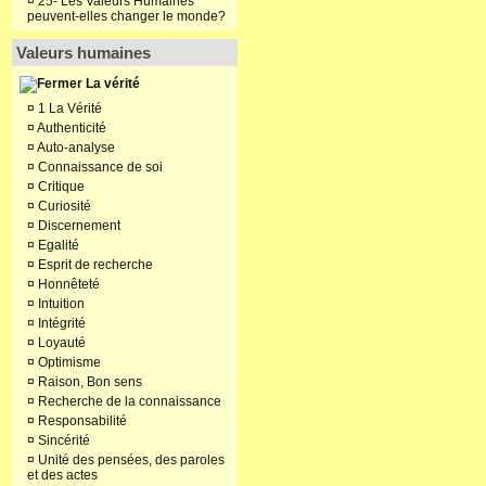
¤
25- Les Valeurs Humaines
peuvent-elles changer le monde?
Valeurs humaines
La vérité
¤
1 La Vérité
¤
Authenticité
¤
Auto-analyse
¤
Connaissance de soi
¤
Critique
¤
Curiosité
¤
Discernement
¤
Egalité
¤
Esprit de recherche
¤
Honnêteté
¤
Intuition
¤
Intégrité
¤
Loyauté
¤
Optimisme
¤
Raison, Bon sens
¤
Recherche de la connaissance
¤
Responsabilité
¤
Sincérité
¤
Unité des pensées, des paroles
et des actes