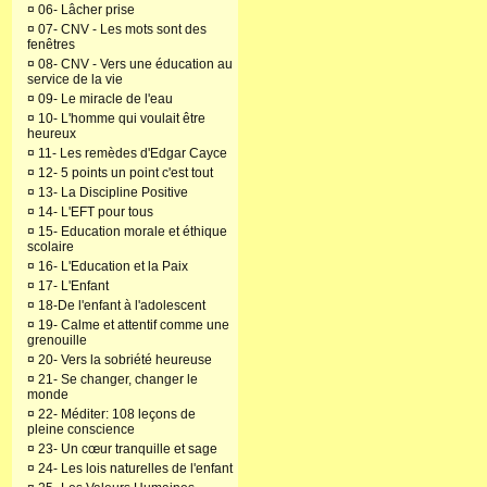
¤
06- Lâcher prise
¤
07- CNV - Les mots sont des
fenêtres
¤
08- CNV - Vers une éducation au
service de la vie
¤
09- Le miracle de l'eau
¤
10- L'homme qui voulait être
heureux
¤
11- Les remèdes d'Edgar Cayce
¤
12- 5 points un point c'est tout
¤
13- La Discipline Positive
¤
14- L'EFT pour tous
¤
15- Education morale et éthique
scolaire
¤
16- L'Education et la Paix
¤
17- L'Enfant
¤
18-De l'enfant à l'adolescent
¤
19- Calme et attentif comme une
grenouille
¤
20- Vers la sobriété heureuse
¤
21- Se changer, changer le
monde
¤
22- Méditer: 108 leçons de
pleine conscience
¤
23- Un cœur tranquille et sage
¤
24- Les lois naturelles de l'enfant