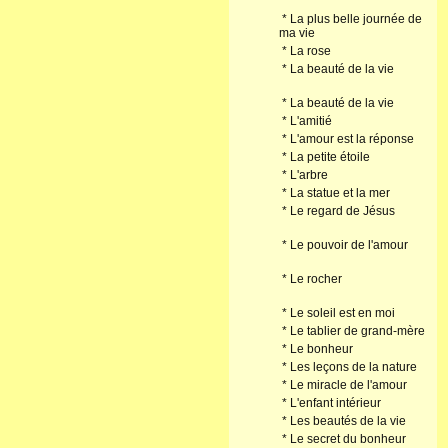
*
La plus belle journée de
ma vie
*
La rose
*
La beauté de la vie
*
La beauté de la vie
*
L'amitié
*
L'amour est la réponse
*
La petite étoile
*
L'arbre
*
La statue et la mer
*
Le regard de Jésus
*
Le pouvoir de l'amour
*
Le rocher
*
Le soleil est en moi
*
Le tablier de grand-mère
*
Le bonheur
*
Les leçons de la nature
*
Le miracle de l'amour
*
L'enfant intérieur
*
Les beautés de la vie
*
Le secret du bonheur