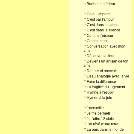
*
Bonheur intérieur
*
Ce qui importe
*
C'est par l'amour
*
C'est dans le calme
*
C'est dans le silence
*
Comme l'oiseau
*
Communion
*
Conversation avec mon
âme
*
Découvre la fleur
*
Deviens un artisan de ton
âme
*
Donner et recevoir
*
L'eau analogie avec la vie
*
Faire la différence
*
La fragilité du jugement
*
Hymne à l'espoir
*
Hymne à la joie
*
J'accueille
*
Je me permets
*
Je t'offre 12 clefs
*
J'ai rêvé d'une terre
*
La paix dans le monde