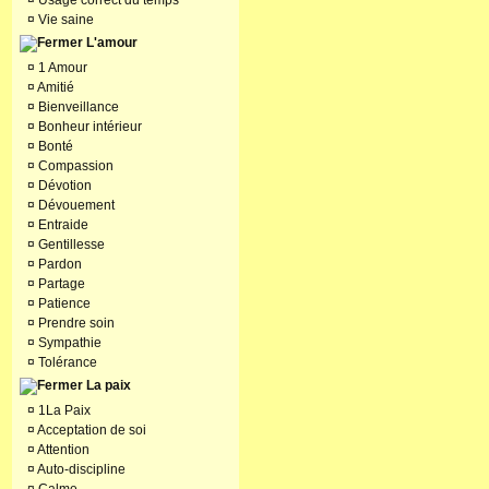
¤
Usage correct du temps
¤
Vie saine
L'amour
¤
1 Amour
¤
Amitié
¤
Bienveillance
¤
Bonheur intérieur
¤
Bonté
¤
Compassion
¤
Dévotion
¤
Dévouement
¤
Entraide
¤
Gentillesse
¤
Pardon
¤
Partage
¤
Patience
¤
Prendre soin
¤
Sympathie
¤
Tolérance
La paix
¤
1La Paix
¤
Acceptation de soi
¤
Attention
¤
Auto-discipline