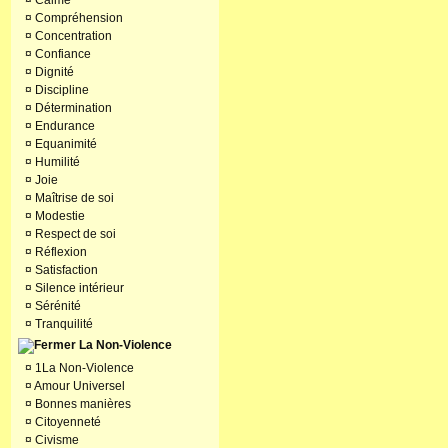
¤
Calme
¤
Compréhension
¤
Concentration
¤
Confiance
¤
Dignité
¤
Discipline
¤
Détermination
¤
Endurance
¤
Equanimité
¤
Humilité
¤
Joie
¤
Maîtrise de soi
¤
Modestie
¤
Respect de soi
¤
Réflexion
¤
Satisfaction
¤
Silence intérieur
¤
Sérénité
¤
Tranquilité
La Non-Violence
¤
1La Non-Violence
¤
Amour Universel
¤
Bonnes manières
¤
Citoyenneté
¤
Civisme