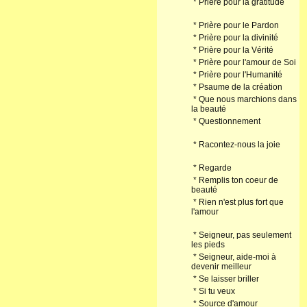
*
Prière pour la gratitude
*
Prière pour le Pardon
*
Prière pour la divinité
*
Prière pour la Vérité
*
Prière pour l'amour de Soi
*
Prière pour l'Humanité
*
Psaume de la création
*
Que nous marchions dans
la beauté
*
Questionnement
*
Racontez-nous la joie
*
Regarde
*
Remplis ton coeur de
beauté
*
Rien n'est plus fort que
l'amour
*
Seigneur, pas seulement
les pieds
*
Seigneur, aide-moi à
devenir meilleur
*
Se laisser briller
*
Si tu veux
*
Source d'amour