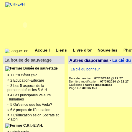
Accueil
Liens
Livre d'or
Nouvelles
Pho
La bouée de sauvetage
Autres diaporamas -
La clé du
Bouée de sauvetage
La clé du bonheur
¤
1 Et si c'était ça?
Date de création :
07/09/2010 @ 22:27
¤
2 Education-Educare
Dernière modification :
07/09/2010 @ 22:27
Catégorie :
Autres diaporamas
¤
3 Les 5 aspects de la
Page lue
30895 fois
personnalité et les 5 V. H.
¤
4 Les principales Valeurs
Humaines
¤
5 Qu'est-ce que les Veda?
¤
6 A propos de l'éducation
¤
7 L'éducation selon Socrate et
Platon
C.R.I.-E.V.H.