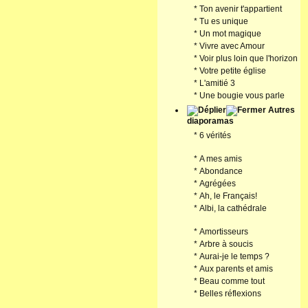
*
Ton avenir t'appartient
*
Tu es unique
*
Un mot magique
*
Vivre avec Amour
*
Voir plus loin que l'horizon
*
Votre petite église
*
L'amitié 3
*
Une bougie vous parle
Autres
diaporamas
*
6 vérités
*
A mes amis
*
Abondance
*
Agrégées
*
Ah, le Français!
*
Albi, la cathédrale
*
Amortisseurs
*
Arbre à soucis
*
Aurai-je le temps ?
*
Aux parents et amis
*
Beau comme tout
*
Belles réflexions