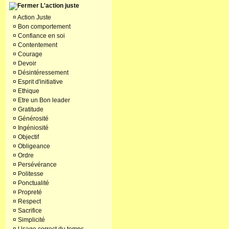
L'action juste
¤
Action Juste
¤
Bon comportement
¤
Confiance en soi
¤
Contentement
¤
Courage
¤
Devoir
¤
Désintéressement
¤
Esprit d'initiative
¤
Ethique
¤
Etre un Bon leader
¤
Gratitude
¤
Générosité
¤
Ingéniosité
¤
Objectif
¤
Obligeance
¤
Ordre
¤
Persévérance
¤
Politesse
¤
Ponctualité
¤
Propreté
¤
Respect
¤
Sacrifice
¤
Simplicité