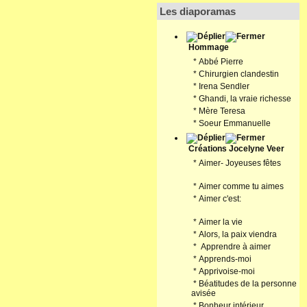
Les diaporamas
Hommage
*
Abbé Pierre
*
Chirurgien clandestin
*
Irena Sendler
*
Ghandi, la vraie richesse
*
Mère Teresa
*
Soeur Emmanuelle
Créations Jocelyne Veer
*
Aimer- Joyeuses fêtes
*
Aimer comme tu aimes
*
Aimer c'est:
*
Aimer la vie
*
Alors, la paix viendra
*
Apprendre à aimer
*
Apprends-moi
*
Apprivoise-moi
*
Béatitudes de la personne
avisée
*
Bonheur intérieur