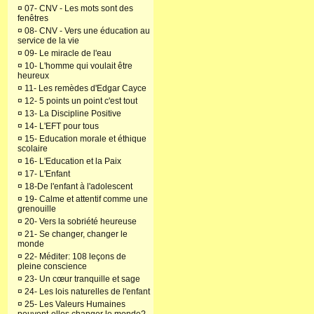
¤
07- CNV - Les mots sont des
fenêtres
¤
08- CNV - Vers une éducation au
service de la vie
¤
09- Le miracle de l'eau
¤
10- L'homme qui voulait être
heureux
¤
11- Les remèdes d'Edgar Cayce
¤
12- 5 points un point c'est tout
¤
13- La Discipline Positive
¤
14- L'EFT pour tous
¤
15- Education morale et éthique
scolaire
¤
16- L'Education et la Paix
¤
17- L'Enfant
¤
18-De l'enfant à l'adolescent
¤
19- Calme et attentif comme une
grenouille
¤
20- Vers la sobriété heureuse
¤
21- Se changer, changer le
monde
¤
22- Méditer: 108 leçons de
pleine conscience
¤
23- Un cœur tranquille et sage
¤
24- Les lois naturelles de l'enfant
¤
25- Les Valeurs Humaines