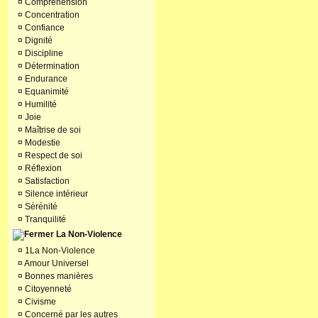
¤
Compréhension
¤
Concentration
¤
Confiance
¤
Dignité
¤
Discipline
¤
Détermination
¤
Endurance
¤
Equanimité
¤
Humilité
¤
Joie
¤
Maîtrise de soi
¤
Modestie
¤
Respect de soi
¤
Réflexion
¤
Satisfaction
¤
Silence intérieur
¤
Sérénité
¤
Tranquilité
La Non-Violence
¤
1La Non-Violence
¤
Amour Universel
¤
Bonnes manières
¤
Citoyenneté
¤
Civisme
¤
Concerné par les autres