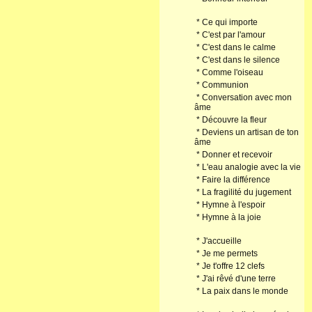
*
Ce qui importe
*
C'est par l'amour
*
C'est dans le calme
*
C'est dans le silence
*
Comme l'oiseau
*
Communion
*
Conversation avec mon
âme
*
Découvre la fleur
*
Deviens un artisan de ton
âme
*
Donner et recevoir
*
L'eau analogie avec la vie
*
Faire la différence
*
La fragilité du jugement
*
Hymne à l'espoir
*
Hymne à la joie
*
J'accueille
*
Je me permets
*
Je t'offre 12 clefs
*
J'ai rêvé d'une terre
*
La paix dans le monde