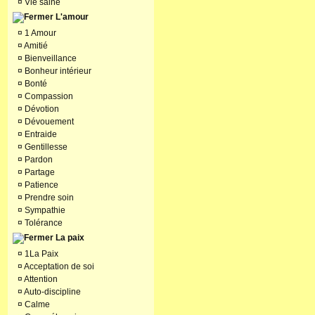
¤
Vie saine
L'amour
¤
1 Amour
¤
Amitié
¤
Bienveillance
¤
Bonheur intérieur
¤
Bonté
¤
Compassion
¤
Dévotion
¤
Dévouement
¤
Entraide
¤
Gentillesse
¤
Pardon
¤
Partage
¤
Patience
¤
Prendre soin
¤
Sympathie
¤
Tolérance
La paix
¤
1La Paix
¤
Acceptation de soi
¤
Attention
¤
Auto-discipline
¤
Calme