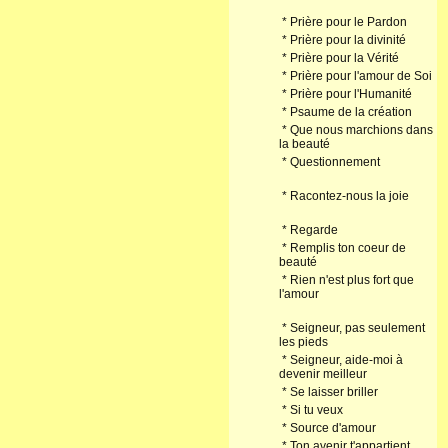
*
Prière pour le Pardon
*
Prière pour la divinité
*
Prière pour la Vérité
*
Prière pour l'amour de Soi
*
Prière pour l'Humanité
*
Psaume de la création
*
Que nous marchions dans
la beauté
*
Questionnement
*
Racontez-nous la joie
*
Regarde
*
Remplis ton coeur de
beauté
*
Rien n'est plus fort que
l'amour
*
Seigneur, pas seulement
les pieds
*
Seigneur, aide-moi à
devenir meilleur
*
Se laisser briller
*
Si tu veux
*
Source d'amour
*
Ton avenir t'appartient