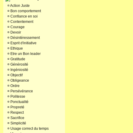
¤
Action Juste
¤
Bon comportement
¤
Confiance en soi
¤
Contentement
¤
Courage
¤
Devoir
¤
Désintéressement
¤
Esprit d'initiative
¤
Ethique
¤
Etre un Bon leader
¤
Gratitude
¤
Générosité
¤
Ingéniosité
¤
Objectif
¤
Obligeance
¤
Ordre
¤
Persévérance
¤
Politesse
¤
Ponctualité
¤
Propreté
¤
Respect
¤
Sacrifice
¤
Simplicité
¤
Usage correct du temps