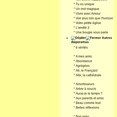
*
Tu es unique
*
Un mot magique
*
Vivre avec Amour
*
Voir plus loin que l'horizon
*
Votre petite église
*
L'amitié 3
*
Une bougie vous parle
Autres
diaporamas
*
6 vérités
*
A mes amis
*
Abondance
*
Agrégées
*
Ah, le Français!
*
Albi, la cathédrale
*
Amortisseurs
*
Arbre à soucis
*
Aurai-je le temps ?
*
Aux parents et amis
*
Beau comme tout
*
Belles réflexions
*
Bon sens