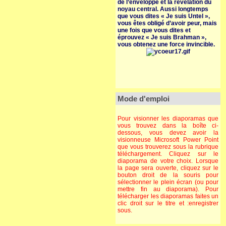
de l’enveloppe et la révélation du
noyau central. Aussi longtemps
que vous dites « Je suis Untel »,
vous êtes obligé d’avoir peur, mais
une fois que vous dites et
éprouvez « Je suis Brahman »,
vous obtenez une force invincible.
Mode d'emploi
Pour visionner les diaporamas que
vous trouvez dans la boîte ci-
dessous, vous devez avoir la
visionneuse Microsoft Power Point
que vous trouverez sous la rubrique
téléchargement. Cliquez sur le
diaporama de votre choix. Lorsque
la page sera ouverte, cliquez sur le
bouton droit de la souris pour
sélectionner le plein écran (ou pour
mettre fin au diaporama). Pour
télécharger les diaporamas faites un
clic droit sur le titre et :enregistrer
sous.