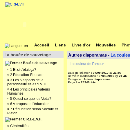
Accueil
Liens
Livre d'or
Nouvelles
Pho
La bouée de sauvetage
Autres diaporamas -
La couleu
Bouée de sauvetage
La couleur de l'amour
¤
1 Et si c'était ça?
Date de création :
07/09/2010 @ 21:46
¤
2 Education-Educare
Dernière modification :
07/09/2010 @ 21:46
Catégorie :
Autres diaporamas
¤
3 Les 5 aspects de la
Page lue
28340 fois
personnalité et les 5 V. H.
¤
4 Les principales Valeurs
Humaines
¤
5 Qu'est-ce que les Veda?
¤
6 A propos de l'éducation
¤
7 L'éducation selon Socrate et
Platon
C.R.I.-E.V.H.
¤
Généralités