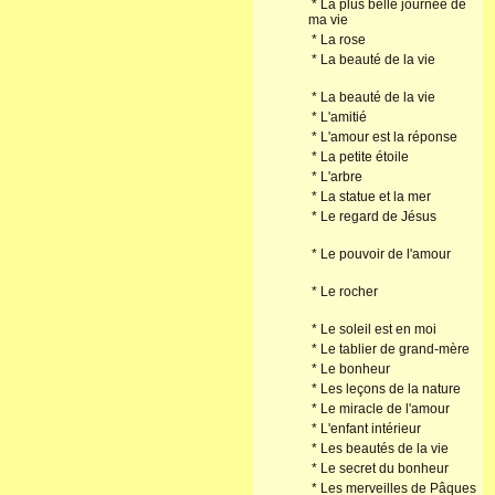
*
La plus belle journée de
ma vie
*
La rose
*
La beauté de la vie
*
La beauté de la vie
*
L'amitié
*
L'amour est la réponse
*
La petite étoile
*
L'arbre
*
La statue et la mer
*
Le regard de Jésus
*
Le pouvoir de l'amour
*
Le rocher
*
Le soleil est en moi
*
Le tablier de grand-mère
*
Le bonheur
*
Les leçons de la nature
*
Le miracle de l'amour
*
L'enfant intérieur
*
Les beautés de la vie
*
Le secret du bonheur
*
Les merveilles de Pâques