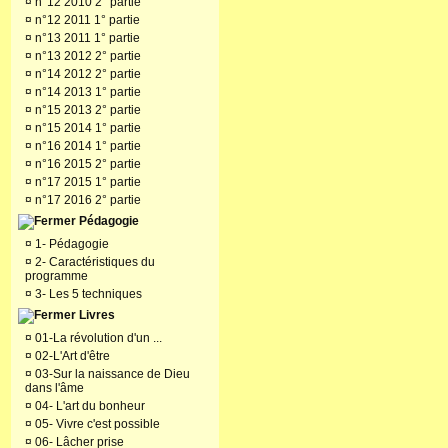
¤
n°12 2010 2° partie
¤
n°12 2011 1° partie
¤
n°13 2011 1° partie
¤
n°13 2012 2° partie
¤
n°14 2012 2° partie
¤
n°14 2013 1° partie
¤
n°15 2013 2° partie
¤
n°15 2014 1° partie
¤
n°16 2014 1° partie
¤
n°16 2015 2° partie
¤
n°17 2015 1° partie
¤
n°17 2016 2° partie
Pédagogie
¤
1- Pédagogie
¤
2- Caractéristiques du
programme
¤
3- Les 5 techniques
Livres
¤
01-La révolution d'un ...
¤
02-L'Art d'être
¤
03-Sur la naissance de Dieu
dans l'âme
¤
04- L'art du bonheur
¤
05- Vivre c'est possible
¤
06- Lâcher prise