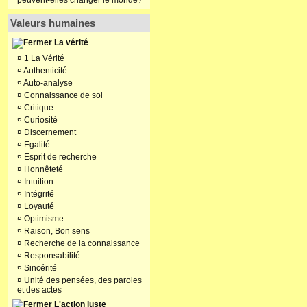
peuvent-elles changer le monde?
Valeurs humaines
La vérité
¤
1 La Vérité
¤
Authenticité
¤
Auto-analyse
¤
Connaissance de soi
¤
Critique
¤
Curiosité
¤
Discernement
¤
Egalité
¤
Esprit de recherche
¤
Honnêteté
¤
Intuition
¤
Intégrité
¤
Loyauté
¤
Optimisme
¤
Raison, Bon sens
¤
Recherche de la connaissance
¤
Responsabilité
¤
Sincérité
¤
Unité des pensées, des paroles
et des actes
L'action juste