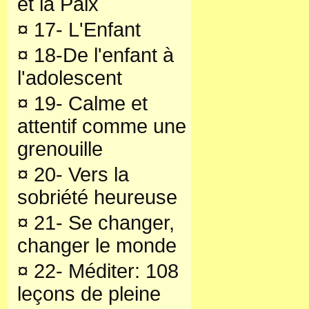
et la Paix
¤
17- L'Enfant
¤
18-De l'enfant à
l'adolescent
¤
19- Calme et
attentif comme une
grenouille
¤
20- Vers la
sobriété heureuse
¤
21- Se changer,
changer le monde
¤
22- Méditer: 108
leçons de pleine