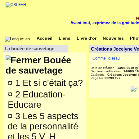
Te
Avant tout, exprimez de la gratitude
Accueil
Liens
Livre d'or
Nouvelles
Pho
La bouée de sauvetage
Créations Jocelyne Ve
Bouée
Comme l'oiseau
de sauvetage
Date de création :
14/08/2010 @
Dernière modification :
14/08/201
Catégorie :
Créations Jocelyne 
Page lue
35293 fois
¤
1 Et si c'était ça?
¤
2 Education-
Educare
¤
3 Les 5 aspects
de la personnalité
et les 5 V. H.