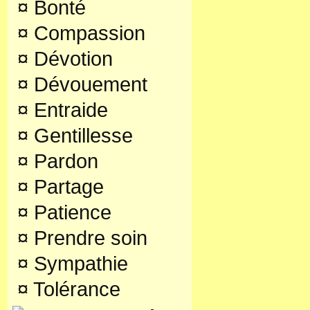
¤
Bonté
¤
Compassion
¤
Dévotion
¤
Dévouement
¤
Entraide
¤
Gentillesse
¤
Pardon
¤
Partage
¤
Patience
¤
Prendre soin
¤
Sympathie
¤
Tolérance