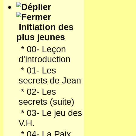
Initiation des
plus jeunes
*
00- Leçon
d'introduction
*
01- Les
secrets de Jean
*
02- Les
secrets (suite)
*
03- Le jeu des
V.H.
*
04- La Paix