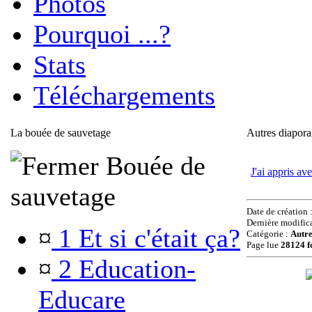
Photos
Pourquoi ...?
Stats
Téléchargements
La bouée de sauvetage
Autres diapor
Bouée de
J'ai appris ave
sauvetage
Date de création 
Dernière modific
¤
1 Et si c'était ça?
Catégorie :
Autr
Page lue
28124 f
¤
2 Education-
Educare