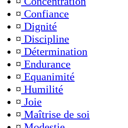
¤
Concentration
¤
Confiance
¤
Dignité
¤
Discipline
¤
Détermination
¤
Endurance
¤
Equanimité
¤
Humilité
¤
Joie
¤
Maîtrise de soi
¤
Modestie