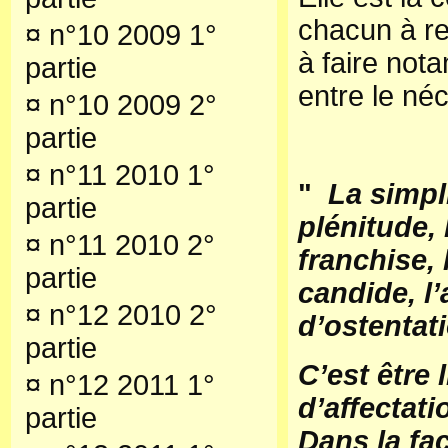
chacun à re
¤
n°10 2009 1°
à faire nota
partie
entre le néce
¤
n°10 2009 2°
partie
¤
n°11 2010 1°
"
La simpli
partie
plénitude, 
¤
n°11 2010 2°
franchise, l
partie
candide, l
¤
n°12 2010 2°
d’ostentat
partie
C’est être 
¤
n°12 2011 1°
d’affectati
partie
Dans la faç