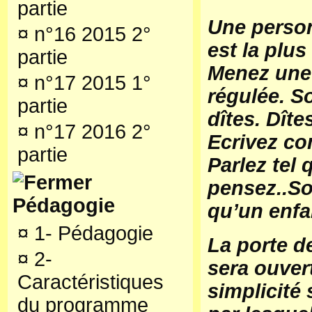
partie
Une person
¤
n°16 2015 2°
est la plus
partie
Menez une 
¤
n°17 2015 1°
régulée. S
partie
dîtes. Dîte
¤
n°17 2016 2°
Ecrivez co
partie
Parlez tel
pensez..So
Pédagogie
qu’un enfa
¤
1- Pédagogie
La porte de
¤
2-
sera ouvert
Caractéristiques
simplicité 
du programme