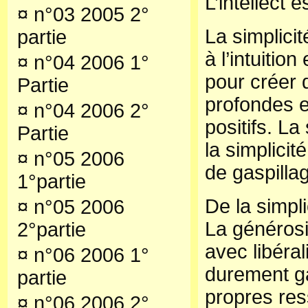
L’intellect es
¤
n°03 2005 2°
La simplicité
partie
à l’intuitio
¤
n°04 2006 1°
pour créer
Partie
profondes e
¤
n°04 2006 2°
positifs. La
Partie
la simplici
¤
n°05 2006
de gaspilla
1°partie
De la simpli
¤
n°05 2006
La générosi
2°partie
avec libéra
¤
n°06 2006 1°
durement g
partie
propres re
¤
n°06 2006 2°