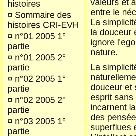
valeurs et à 
histoires
entre le néce
¤
Sommaire des
La simplici
histoires CRI-EVH
la douceur e
¤
n°01 2005 1°
ignore l'eg
partie
nature.
¤
n°01 2005 2°
La simplici
partie
naturelleme
¤
n°02 2005 1°
douceur et
partie
esprit sans
¤
n°02 2005 2°
incarnent la
partie
des pensée
¤
n°03 2005 1°
superflues 
partie