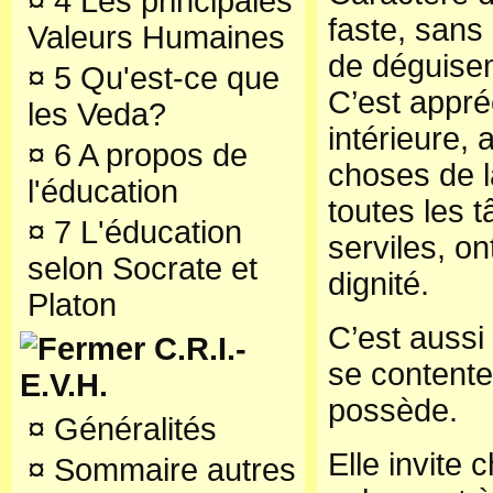
¤
4 Les principales
faste, sans
Valeurs Humaines
de déguise
¤
5 Qu'est-ce que
C’est appré
les Veda?
intérieure, 
¤
6 A propos de
choses de l
l'éducation
toutes les 
¤
7 L'éducation
serviles, on
selon Socrate et
dignité.
Platon
C’est aussi
C.R.I.-
se contente
E.V.H.
possède.
¤
Généralités
Elle invite
¤
Sommaire autres