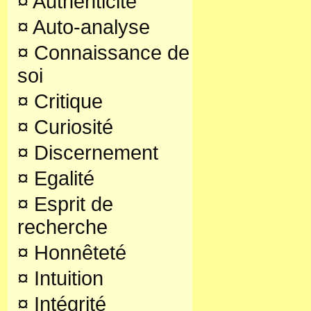
¤
Authenticité
¤
Auto-analyse
¤
Connaissance de
soi
¤
Critique
¤
Curiosité
¤
Discernement
¤
Egalité
¤
Esprit de
recherche
¤
Honnêteté
¤
Intuition
¤
Intégrité