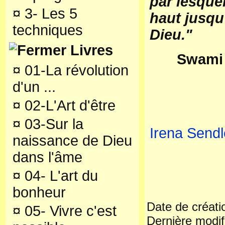
par lesque
¤
3- Les 5
haut jusq
techniques
Dieu."
Livres
Swami 
¤
01-La révolution
d'un ...
¤
02-L'Art d'être
¤
03-Sur la
Irena Sendl
naissance de Dieu
dans l'âme
¤
04- L'art du
bonheur
Date de créati
¤
05- Vivre c'est
Dernière modif