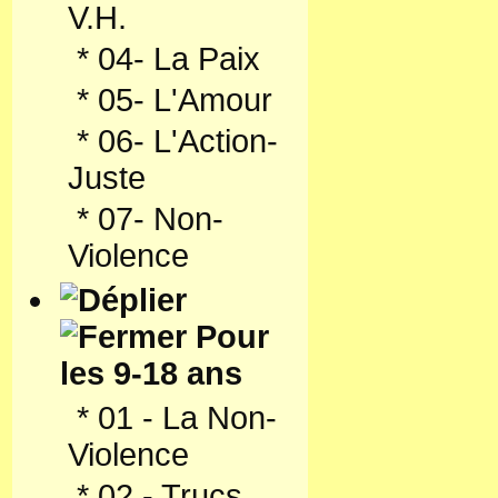
V.H.
*
04- La Paix
*
05- L'Amour
*
06- L'Action-
Juste
*
07- Non-
Violence
Pour
les 9-18 ans
*
01 - La Non-
Violence
*
02 - Trucs