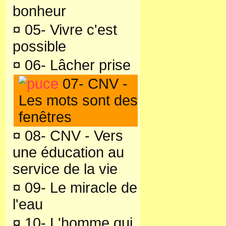
bonheur
¤
05- Vivre c'est
possible
¤
06- Lâcher prise
07- CNV -
Les mots sont des
fenêtres
¤
08- CNV - Vers
une éducation au
service de la vie
¤
09- Le miracle de
l'eau
¤
10- L'homme qui