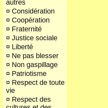
autres
¤
Considération
¤
Coopération
¤
Fraternité
¤
Justice sociale
¤
Liberté
¤
Ne pas blesser
¤
Non gaspillage
¤
Patriotisme
¤
Respect de toute
vie
¤
Respect des
cultures et des