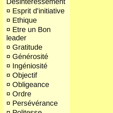
Désintéressement
¤
Esprit d'initiative
¤
Ethique
¤
Etre un Bon
leader
¤
Gratitude
¤
Générosité
¤
Ingéniosité
¤
Objectif
¤
Obligeance
¤
Ordre
¤
Persévérance
¤
Politesse