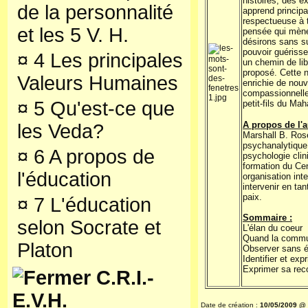
histoires, des e
de la personnalité
apprend princip
respectueuse à 
et les 5 V. H.
pensée qui mènen
désirons sans su
pouvoir guérisse
¤
4 Les principales
un chemin de
li
proposé. Cette n
Valeurs Humaines
enrichie de nou
compassionnelle
¤
5 Qu'est-ce que
petit-fils du Ma
A propos de l'a
les Veda?
Marshall B. Ros
psychanalytique,
¤
6 A propos de
psychologie clin
formation du Ce
l'éducation
organisation int
intervenir en ta
paix.
¤
7 L'éducation
Sommaire :
selon Socrate et
L'élan du coeur
Quand la commun
Platon
Observer sans é
Identifier et ex
Exprimer sa re
C.R.I.-
E.V.H.
Date de création :
10/05/2009 @