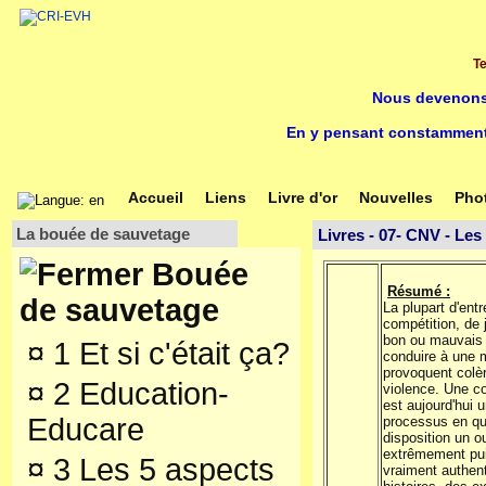
Te
Nous devenons
En y pensant constamment
Accueil
Liens
Livre d'or
Nouvelles
Pho
La bouée de sauvetage
Livres - 07- CNV - Les
Bouée
Résumé :
de sauvetage
La plupart d'ent
compétition, de 
bon ou mauvais
¤
1 Et si c'était ça?
conduire à une 
provoquent colèr
¤
2 Education-
violence. Une co
est aujourd'hui
Educare
processus en q
disposition un o
extrêmement pui
¤
3 Les 5 aspects
vraiment authent