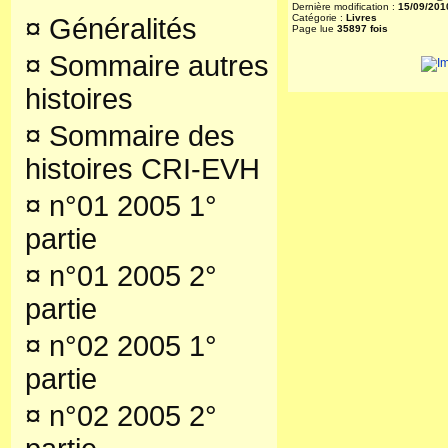
Dernière modification :
15/09/201
Catégorie :
Livres
¤
Généralités
Page lue
35897 fois
¤
Sommaire autres
histoires
¤
Sommaire des
histoires CRI-EVH
¤
n°01 2005 1°
partie
¤
n°01 2005 2°
partie
¤
n°02 2005 1°
partie
¤
n°02 2005 2°