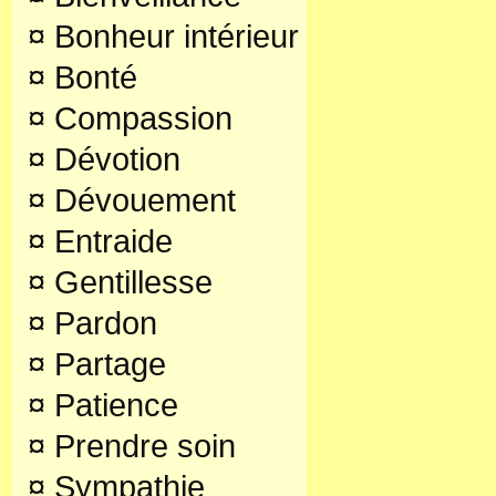
¤
Bonheur intérieur
¤
Bonté
¤
Compassion
¤
Dévotion
¤
Dévouement
¤
Entraide
¤
Gentillesse
¤
Pardon
¤
Partage
¤
Patience
¤
Prendre soin
¤
Sympathie