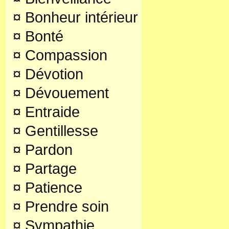
¤
Bonheur intérieur
¤
Bonté
¤
Compassion
¤
Dévotion
¤
Dévouement
¤
Entraide
¤
Gentillesse
¤
Pardon
¤
Partage
¤
Patience
¤
Prendre soin
¤
Sympathie