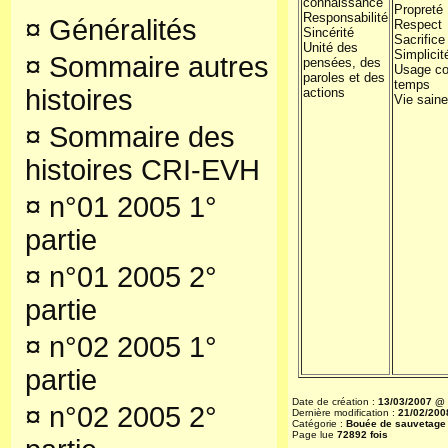
connaissance
Propreté
Responsabilité
¤
Généralités
Respect
Sincérité
Sacrifice
Unité des
Simplicit
¤
Sommaire autres
pensées, des
Usage co
paroles et des
temps
histoires
actions
Vie saine
¤
Sommaire des
histoires CRI-EVH
¤
n°01 2005 1°
partie
¤
n°01 2005 2°
partie
¤
n°02 2005 1°
partie
Date de création :
13/03/2007 @
¤
n°02 2005 2°
Dernière modification :
21/02/200
Catégorie :
Bouée de sauvetage
Page lue
72892 fois