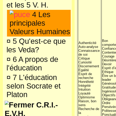
et les 5 V. H.
4 Les
principales
Valeurs Humaines
¤
5 Qu'est-ce que
Bon
Authenticité
comport
Auto-analyse
les Veda?
Confianc
Connaissance
Contente
de soi
Courage
¤
6 A propos de
Critique
Désintér
Curiosité
Devoir
l'éducation
Discernement
Esprit d’i
Egalité
Ethique
Esprit de
¤
7 L'éducation
Être un 
recherche
leader
Honnêteté
Générosi
selon Socrate et
Intégrité
Gratitude
Intuition
Ingéniosi
Platon
Loyauté
Objectifs
Optimisme
Obligean
Raison, bon
C.R.I.-
Ordre
sens
Persévér
Recherche de
Politesse
E.V.H.
la
Ponctuali