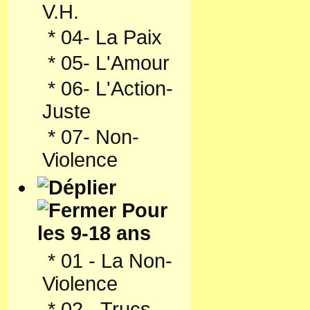
V.H.
*
04- La Paix
*
05- L'Amour
*
06- L'Action-
Juste
*
07- Non-
Violence
Pour
les 9-18 ans
*
01 - La Non-
Violence
*
02 - Trucs