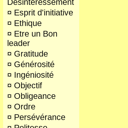
Désintéressement
¤
Esprit d'initiative
¤
Ethique
¤
Etre un Bon
leader
¤
Gratitude
¤
Générosité
¤
Ingéniosité
¤
Objectif
¤
Obligeance
¤
Ordre
¤
Persévérance
¤
Politesse