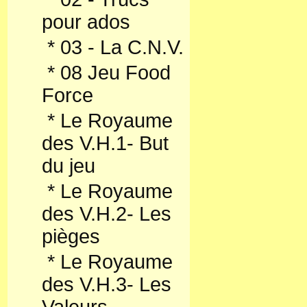
pour ados
*
03 - La C.N.V.
*
08 Jeu Food
Force
*
Le Royaume
des V.H.1- But
du jeu
*
Le Royaume
des V.H.2- Les
pièges
*
Le Royaume
des V.H.3- Les