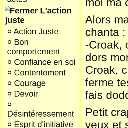
moi ma 
L'action
Alors m
juste
chanta :
¤
Action Juste
¤
Bon
-Croak, 
comportement
dors mon
¤
Confiance en soi
Croak, c
¤
Contentement
ferme tes
¤
Courage
fais dod
¤
Devoir
¤
Petit cr
Désintéressement
yeux et 
¤
Esprit d'initiative