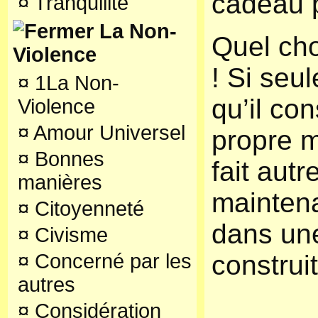
cadeau p
¤
Tranquilité
La Non-
Quel cho
Violence
! Si seul
¤
1La Non-
qu’il con
Violence
¤
Amour Universel
propre m
¤
Bonnes
fait aut
manières
maintena
¤
Citoyenneté
dans un
¤
Civisme
¤
Concerné par les
construit
autres
¤
Considération