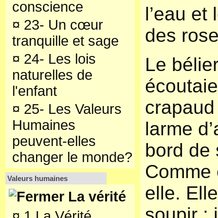
conscience
l’eau et
¤
23- Un cœur
des ros
tranquille et sage
¤
24- Les lois
Le bélie
naturelles de
écoutai
l'enfant
crapaud 
¤
25- Les Valeurs
Humaines
larme d’a
peuvent-elles
bord de 
changer le monde?
Comme c’
Valeurs humaines
elle. El
La vérité
soupir :
¤
1 La Vérité