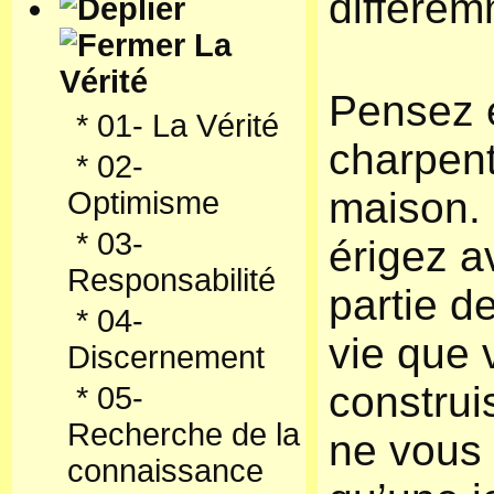
différem
La
Vérité
Pensez 
*
01- La Vérité
charpent
*
02-
maison.
Optimisme
*
03-
érigez a
Responsabilité
partie de
*
04-
vie que 
Discernement
construi
*
05-
Recherche de la
ne vous 
connaissance