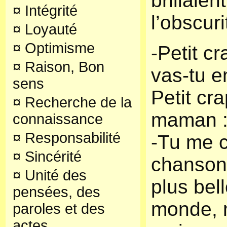
brillaien
¤
Intégrité
l’obscuri
¤
Loyauté
¤
Optimisme
-Petit c
¤
Raison, Bon
vas-tu e
sens
Petit cr
¤
Recherche de la
maman 
connaissance
¤
Responsabilité
-Tu me 
¤
Sincérité
chanson 
¤
Unité des
plus bel
pensées, des
monde, 
paroles et des
actes