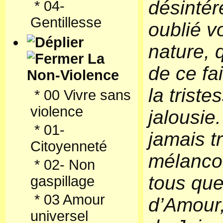
désintér
*
04-
Gentillesse
oublié vo
nature, 
La
de ce fa
Non-Violence
la triste
*
00 Vivre sans
violence
jalousie
*
01-
jamais tr
Citoyenneté
mélancol
*
02- Non
tous qu
gaspillage
*
03 Amour
d’Amour,
universel