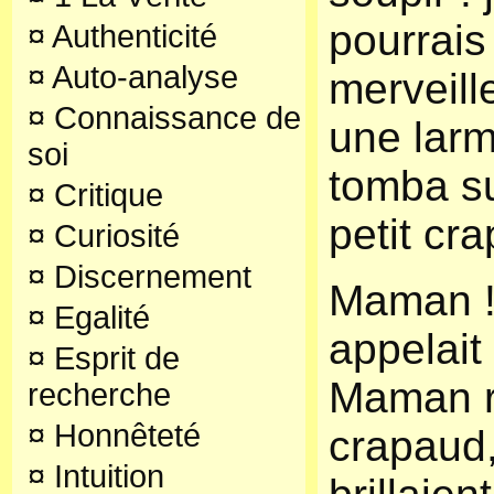
pourrais
¤
Authenticité
¤
Auto-analyse
merveill
¤
Connaissance de
une larm
soi
tomba su
¤
Critique
petit cr
¤
Curiosité
¤
Discernement
Maman !
¤
Egalité
appelait
¤
Esprit de
Maman re
recherche
¤
Honnêteté
crapaud
¤
Intuition