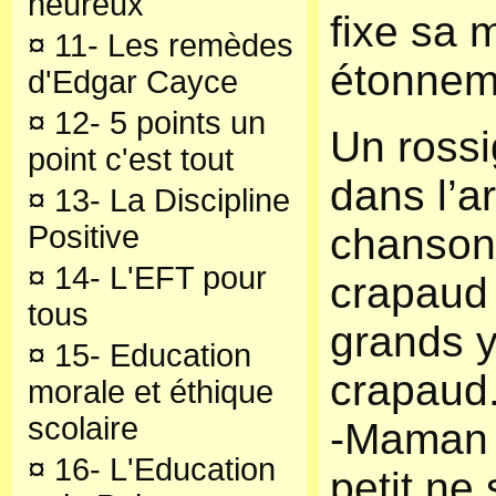
heureux
fixe sa
¤
11- Les remèdes
étonnem
d'Edgar Cayce
¤
12- 5 points un
Un rossi
point c'est tout
dans l’ar
¤
13- La Discipline
Positive
chanso
¤
14- L'EFT pour
crapaud e
tous
grands 
¤
15- Education
crapaud
morale et éthique
scolaire
-Maman 
¤
16- L'Education
petit ne