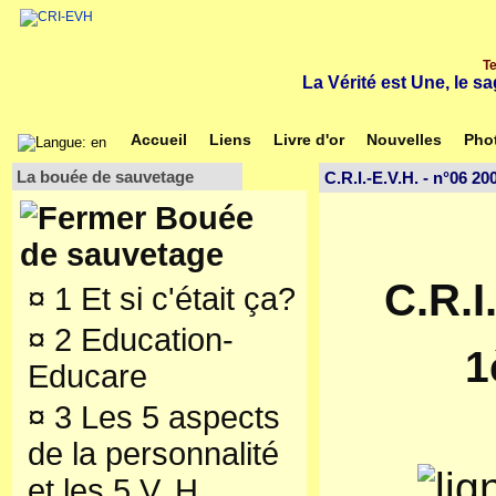
Te
La Vérité est Une, le s
Accueil
Liens
Livre d'or
Nouvelles
Pho
La bouée de sauvetage
C.R.I.-E.V.H. - n°06 20
Bouée
de sauvetage
C.R.I
¤
1 Et si c'était ça?
¤
2 Education-
1
Educare
¤
3 Les 5 aspects
de la personnalité
et les 5 V. H.