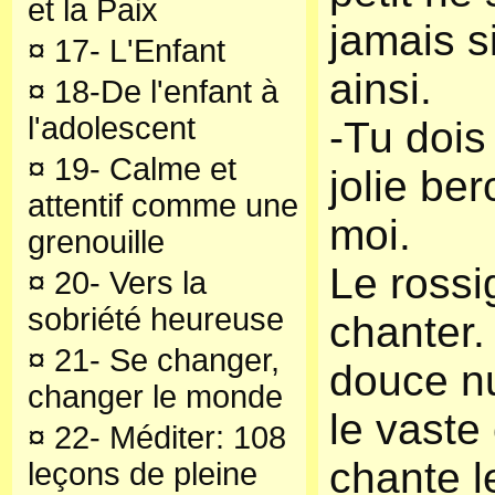
et la Paix
jamais s
¤
17- L'Enfant
ainsi.
¤
18-De l'enfant à
l'adolescent
-Tu dois
¤
19- Calme et
jolie be
attentif comme une
moi.
grenouille
Le rossi
¤
20- Vers la
sobriété heureuse
chanter. 
¤
21- Se changer,
douce nu
changer le monde
le vaste c
¤
22- Méditer: 108
chante l
leçons de pleine