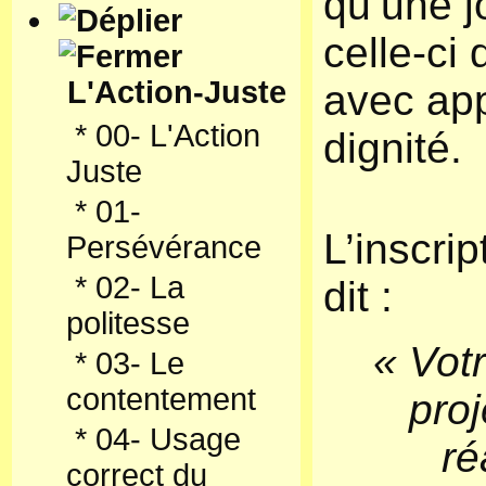
qu’une j
celle-ci 
L'Action-Juste
avec app
*
00- L'Action
dignité.
Juste
*
01-
L’inscrip
Persévérance
*
02- La
dit :
politesse
« Votr
*
03- Le
contentement
proj
*
04- Usage
ré
correct du