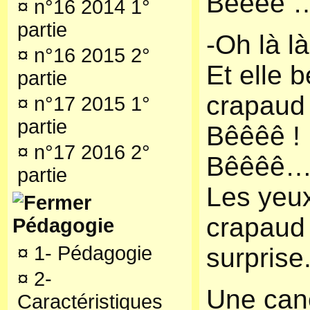
Bêêêê 
¤
n°16 2014 1°
partie
-Oh là là
¤
n°16 2015 2°
Et elle 
partie
crapaud 
¤
n°17 2015 1°
partie
Bêêêê !
¤
n°17 2016 2°
Bêêêê
partie
Les yeu
crapaud 
Pédagogie
¤
1- Pédagogie
surprise
¤
2-
Une cane
Caractéristiques