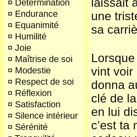
laissait 
¤
Détermination
¤
Endurance
une trist
¤
Equanimité
sa carriè
¤
Humilité
¤
Joie
Lorsque 
¤
Maîtrise de soi
vint voir
¤
Modestie
¤
Respect de soi
donna au
¤
Réflexion
clé de l
¤
Satisfaction
en lui di
¤
Silence intérieur
c’est ta
¤
Sérénité