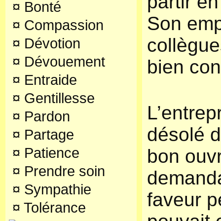
partir en
¤
Bonté
Son emp
¤
Compassion
collègue
¤
Dévotion
¤
Dévouement
bien con
¤
Entraide
¤
Gentillesse
L’entrep
¤
Pardon
désolé d
¤
Partage
¤
Patience
bon ouvri
¤
Prendre soin
demand
¤
Sympathie
faveur pe
¤
Tolérance