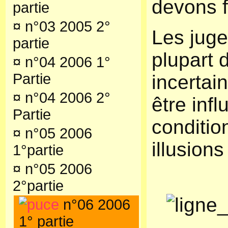
devons f
partie
¤
n°03 2005 2°
Les juge
partie
plupart 
¤
n°04 2006 1°
Partie
incertai
¤
n°04 2006 2°
être inf
Partie
conditio
¤
n°05 2006
illusion
1°partie
¤
n°05 2006
2°partie
n°06 2006
1° partie