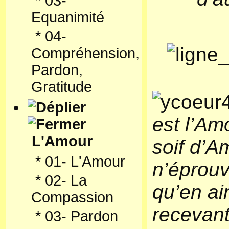
*
03-
Equanimité
*
04-
Compréhension,
Pardon,
Gratitude
est l’Amo
L'Amour
soif d’Am
*
01- L'Amour
n’éprouv
*
02- La
qu’en ai
Compassion
recevant
*
03- Pardon