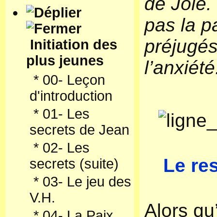
de Joie.
pas la p
préjugés
Initiation des
plus jeunes
l’anxiété
*
00- Leçon
d'introduction
*
01- Les
secrets de Jean
*
02- Les
Le res
secrets (suite)
*
03- Le jeu des
V.H.
Alors qu’
*
04- La Paix