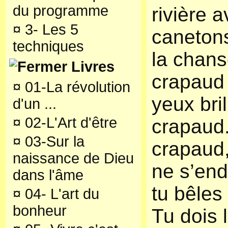
du programme
rivière 
¤
3- Les 5
canetons
techniques
la chan
Livres
crapaud 
¤
01-La révolution
yeux bril
d'un ...
¤
02-L'Art d'être
crapaud
¤
03-Sur la
crapaud,
naissance de Dieu
ne s’end
dans l'âme
tu bêles 
¤
04- L'art du
bonheur
Tu dois 