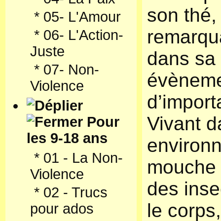
son thé,
*
05- L'Amour
remarqu
*
06- L'Action-
Juste
dans sa 
*
07- Non-
évèneme
Violence
d’import
Vivant d
Pour
les 9-18 ans
environn
*
01 - La Non-
mouche 
Violence
des inse
*
02 - Trucs
le corps
pour ados