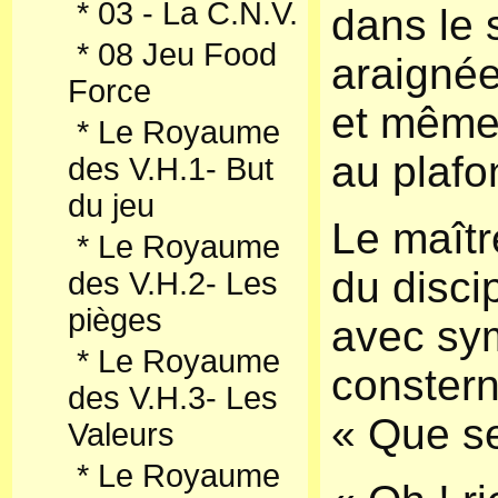
*
03 - La C.N.V.
dans le 
*
08 Jeu Food
araignée
Force
et même
*
Le Royaume
au plafo
des V.H.1- But
du jeu
Le maîtr
*
Le Royaume
du disci
des V.H.2- Les
pièges
avec sy
*
Le Royaume
constern
des V.H.3- Les
« Que se
Valeurs
*
Le Royaume