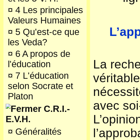
¤
4 Les principales
Valeurs Humaines
L’ap
¤
5 Qu'est-ce que
les Veda?
¤
6 A propos de
La reche
l'éducation
¤
7 L'éducation
véritable 
selon Socrate et
nécessit
Platon
avec so
C.R.I.-
L’opinio
E.V.H.
l’approb
¤
Généralités