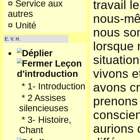
travail l
¤
Service aux
autres
nous-mê
¤
Unité
nous so
E. V. H.
lorsque 
situatio
Leçon
vivons e
d'introduction
avons c
*
1- Introduction
*
2 Assises
prenons 
silencieuses
conscie
*
3- Histoire,
aurions 
Chant