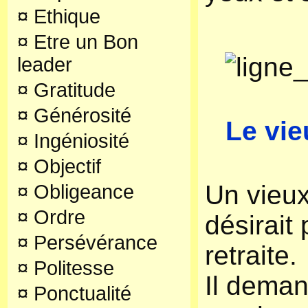
¤
Ethique
¤
Etre un Bon
leader
¤
Gratitude
¤
Générosité
Le vie
¤
Ingéniosité
¤
Objectif
Un vieux
¤
Obligeance
¤
Ordre
désirait
¤
Persévérance
retraite.
¤
Politesse
Il dema
¤
Ponctualité