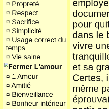
employe
¤
Propreté
documen
¤
Respect
¤
Sacrifice
pour qui
¤
Simplicité
dans le 
¤
Usage correct du
vivre un
temps
tranquil
¤
Vie saine
et sa gr
L'amour
¤
1 Amour
Certes, i
¤
Amitié
même pai
¤
Bienveillance
éprouvai
¤
Bonheur intérieur