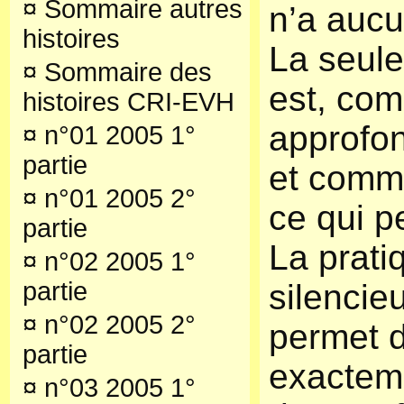
¤
Sommaire autres
n’a aucu
histoires
La seule
¤
Sommaire des
est, co
histoires CRI-EVH
approfond
¤
n°01 2005 1°
partie
et comme
¤
n°01 2005 2°
ce qui pe
partie
La prati
¤
n°02 2005 1°
partie
silencie
¤
n°02 2005 2°
permet d
partie
exactem
¤
n°03 2005 1°