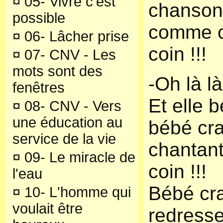
¤
05- Vivre c'est
chanson
possible
comme ce
¤
06- Lâcher prise
coin !!!
¤
07- CNV - Les
mots sont des
-Oh là là
fenêtres
Et elle 
¤
08- CNV - Vers
une éducation au
bébé cr
service de la vie
chantant 
¤
09- Le miracle de
coin !!!
l'eau
Bébé cr
¤
10- L'homme qui
voulait être
redresse