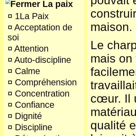
pouvait 
La paix
construi
¤
1La Paix
maison.
¤
Acceptation de
soi
Le charp
¤
Attention
mais on 
¤
Auto-discipline
facileme
¤
Calme
¤
Compréhension
travailla
¤
Concentration
cœur. Il 
¤
Confiance
matéria
¤
Dignité
qualité e
¤
Discipline