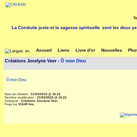
Te
La Conduite juste et la sagesse spirituelle sont les deux y
Accueil
Liens
Livre d'or
Nouvelles
Pho
Créations Jocelyne Veer -
Ô mon Dieu
Ô mon Dieu
Date de création :
21/03/2015 @ 16:22
Dernière modification :
21/03/2015 @ 16:22
Catégorie :
Créations Jocelyne Veer
Page lue
31649 fois