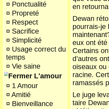
¤
Ponctualité
en retourna
¤
Propreté
Dewan rét
¤
Respect
pourrais-je 
¤
Sacrifice
maintenant?
¤
Simplicité
eux ont été 
¤
Usage correct du
Certains on
temps
d’autres on
¤
Vie saine
oiseaux ou 
racine. Cert
L'amour
ramassés p
¤
1 Amour
¤
Amitié
Le juge leva
taire Dewan
¤
Bienveillance