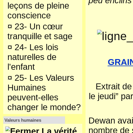
peu enclin
leçons de pleine
conscience
¤
23- Un cœur
tranquille et sage
¤
24- Les lois
naturelles de
GRAI
l'enfant
¤
25- Les Valeurs
Extrait d
Humaines
le jeudi” p
peuvent-elles
changer le monde?
Dewan avai
Valeurs humaines
nombre de 
La vérité