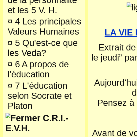
de la personnalité
et les 5 V. H.
¤
4 Les principales
Valeurs Humaines
LA VI
¤
5 Qu'est-ce que
Extrait d
les Veda?
le jeudi” p
¤
6 A propos de
l'éducation
Aujourd'hu
¤
7 L'éducation
d
selon Socrate et
Pensez à 
Platon
C.R.I.-
E.V.H.
Avant de vo