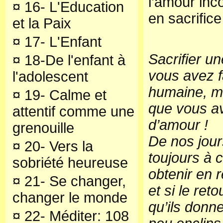
l’amour inco
¤
16- L'Education
en sacrific
et la Paix
¤
17- L'Enfant
Sacrifier u
¤
18-De l'enfant à
vous avez fa
l'adolescent
humaine, ma
¤
19- Calme et
que vous a
attentif comme une
d’amour !
grenouille
De nos jour
¤
20- Vers la
toujours à c
sobriété heureuse
obtenir en 
¤
21- Se changer,
et si le ret
changer le monde
qu’ils donne
¤
22- Méditer: 108