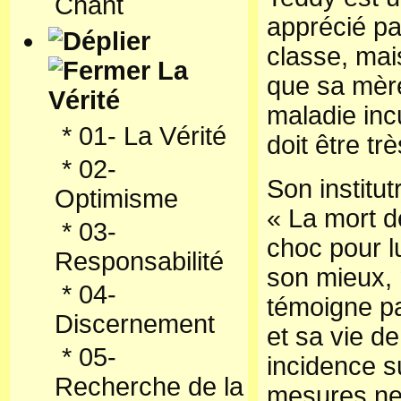
Chant
apprécié p
classe, mais
La
que sa mère
Vérité
maladie incu
*
01- La Vérité
doit être tr
*
02-
Son institut
Optimisme
« La mort d
*
03-
choc pour lu
Responsabilité
son mieux, 
*
04-
témoigne pa
Discernement
et sa vie de
*
05-
incidence su
Recherche de la
mesures ne 