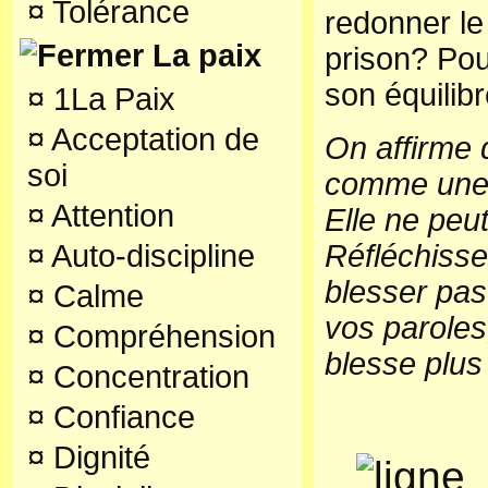
¤
Tolérance
redonner le
La paix
prison? Pou
son équilib
¤
1La Paix
¤
Acceptation de
On affirme 
soi
comme une f
¤
Attention
Elle ne peu
¤
Auto-discipline
Réfléchisse
blesser pas
¤
Calme
vos paroles
¤
Compréhension
blesse plus
¤
Concentration
¤
Confiance
¤
Dignité