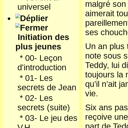
malgré son
universel
aimerait to
pareillemen
ses chouch
Initiation des
Un an plus 
plus jeunes
note sous s
*
00- Leçon
Teddy, lui di
d'introduction
toujours la 
*
01- Les
qu’il n’ait 
secrets de Jean
vie.
*
02- Les
secrets (suite)
Six ans pas
reçoive une
*
03- Le jeu des
part de Teddy
V.H.