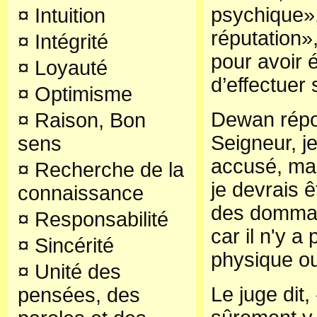
psychique»,
¤
Intuition
réputation»,
¤
Intégrité
pour avoir 
¤
Loyauté
d’effectuer 
¤
Optimisme
Dewan répo
¤
Raison, Bon
Seigneur, j
sens
accusé, ma
¤
Recherche de la
je devrais 
connaissance
des dommag
¤
Responsabilité
car il n'y a
¤
Sincérité
physique ou
¤
Unité des
Le juge dit,
pensées, des