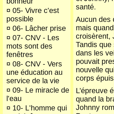
bonheur
santé.
¤
05- Vivre c'est
possible
Aucun des d
mais quand 
¤
06- Lâcher prise
croisèrent, 
¤
07- CNV - Les
Tandis que 
mots sont des
dans les ve
fenêtres
pouvait pre
¤
08- CNV - Vers
nouvelle qu
une éducation au
corps épuis
service de la vie
¤
09- Le miracle de
L’épreuve é
l'eau
quand la br
Johnny rompi
¤
10- L'homme qui