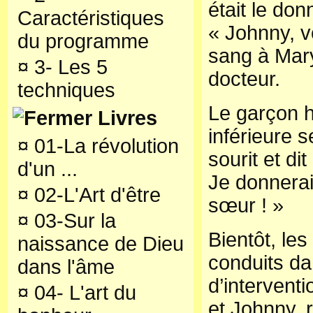
était le don
Caractéristiques
« Johnny, v
du programme
sang à Mar
¤
3- Les 5
docteur.
techniques
Le garçon h
Livres
inférieure s
¤
01-La révolution
sourit et dit
d'un ...
Je donnera
¤
02-L'Art d'être
sœur ! »
¤
03-Sur la
Bientôt, les
naissance de Dieu
conduits da
dans l'âme
d’interventi
¤
04- L'art du
et Johnny, 