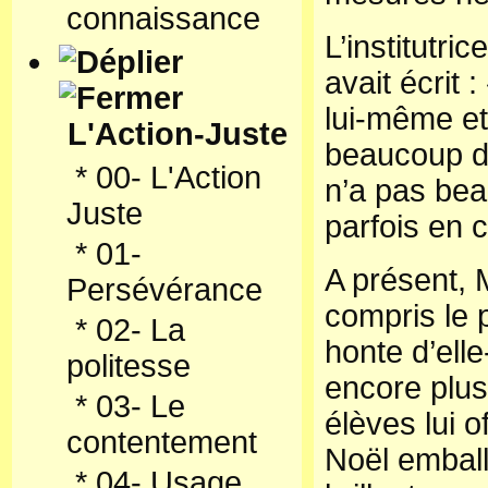
connaissance
L’institutr
avait écrit 
lui-même et
L'Action-Juste
beaucoup d’i
*
00- L'Action
n’a pas bea
Juste
parfois en c
*
01-
A présent,
Persévérance
compris le 
*
02- La
honte d’ell
politesse
encore plus
*
03- Le
élèves lui 
contentement
Noël emball
*
04- Usage