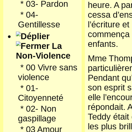
*
03- Pardon
heure. A par
*
04-
cessa d’ens
Gentillesse
l’écriture et
commença à
enfants.
La
Non-Violence
Mme Thomps
*
00 Vivre sans
particulièr
violence
Pendant qu’e
son esprit s
*
01-
elle l’encou
Citoyenneté
répondait. A
*
02- Non
Teddy était
gaspillage
les plus bri
*
03 Amour