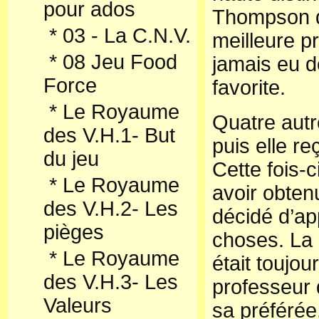
pour ados
Thompson qu
*
03 - La C.N.V.
meilleure pr
*
08 Jeu Food
jamais eu d
Force
favorite.
*
Le Royaume
Quatre aut
des V.H.1- But
puis elle re
du jeu
Cette fois-c
*
Le Royaume
avoir obtenu
des V.H.2- Les
décidé d’ap
pièges
choses. La l
*
Le Royaume
était toujou
des V.H.3- Les
professeur q
Valeurs
sa préférée