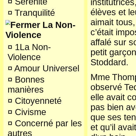
¤
Sérénité
institutrice
élèves et le
¤
Tranquilité
aimait tous
La Non-
c’était impo
Violence
affalé sur s
¤
1La Non-
petit garçon
Violence
Stoddard.
¤
Amour Universel
Mme Thomps
¤
Bonnes
observé Ted
manières
elle avait c
¤
Citoyenneté
pas bien av
¤
Civisme
que ses ten
¤
Concerné par les
et qu’il av
autres