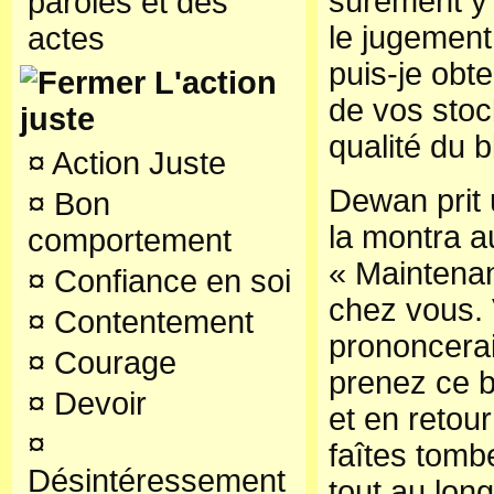
sûrement y 
paroles et des
le jugement
actes
puis-je obt
L'action
de vos stoc
juste
qualité du 
¤
Action Juste
Dewan prit 
¤
Bon
la montra a
comportement
« Maintenan
¤
Confiance en soi
chez vous. 
¤
Contentement
prononcerai
¤
Courage
prenez ce 
¤
Devoir
et en retour
¤
faîtes tomb
Désintéressement
tout au lon