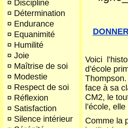
¤
Discipline
¤
Détermination
¤
Endurance
DONNER 
¤
Equanimité
¤
Humilité
¤
Joie
Voici l'histo
¤
Maîtrise de soi
d’école pri
¤
Modestie
Thompson. A
¤
Respect de soi
face à sa 
CM2, le tou
¤
Réflexion
l’école, ell
¤
Satisfaction
¤
Silence intérieur
Comme la p