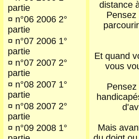
distance à
partie
Pensez à
¤
n°06 2006 2°
parcouri
partie
¤
n°07 2006 1°
partie
Et quand vo
¤
n°07 2007 2°
vous vou
partie
¤
n°08 2007 1°
Pensez 
partie
handicapés
¤
n°08 2007 2°
d'av
partie
Mais avan
¤
n°09 2008 1°
du doigt o
partie