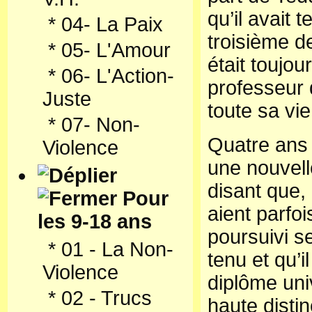
qu’il avait
*
04- La Paix
troisième de
*
05- L'Amour
était toujou
*
06- L'Action-
professeur q
Juste
toute sa vie
*
07- Non-
Quatre ans p
Violence
une nouvelle
disant que,
Pour
aient parfois
les 9-18 ans
poursuivi se
*
01 - La Non-
tenu et qu’i
Violence
diplôme univ
*
02 - Trucs
haute distin