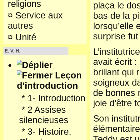
religions
plaça le do
¤
Service aux
bas de la p
autres
lorsqu’elle
surprise fut
¤
Unité
L’institutri
E. V. H.
avait écrit 
brillant qui 
Leçon
soigneux da
d'introduction
de bonnes 
*
1- Introduction
joie d’être t
*
2 Assises
Son institut
silencieuses
élémentaire 
*
3- Histoire,
Teddy est u