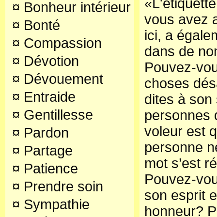
«L'étiquett
¤
Bonheur intérieur
vous avez a
¤
Bonté
ici, a égal
¤
Compassion
dans de no
¤
Dévotion
Pouvez-vous
¤
Dévouement
choses désa
¤
Entraide
dites à son
¤
Gentillesse
personnes q
voleur est 
¤
Pardon
personne ne
¤
Partage
mot s’est ré
¤
Patience
Pouvez-vous
¤
Prendre soin
son esprit e
¤
Sympathie
honneur? P