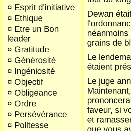
¤
Esprit d'initiative
Dewan était
¤
Ethique
l'ordonnanc
¤
Etre un Bon
néanmoins i
leader
grains de b
¤
Gratitude
Le lendema
¤
Générosité
étaient prés
¤
Ingéniosité
Le juge an
¤
Objectif
Maintenant,
¤
Obligeance
prononcerai
¤
Ordre
faveur, si 
¤
Persévérance
et ramasser
¤
Politesse
que vous av