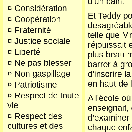
d’un bain.
¤
Considération
Et Teddy po
¤
Coopération
désagréable
¤
Fraternité
telle que 
¤
Justice sociale
réjouissait 
¤
Liberté
plus beau 
¤
Ne pas blesser
barrer à gro
¤
Non gaspillage
d’inscrire l
en haut de 
¤
Patriotisme
¤
Respect de toute
A l’école 
vie
enseignait,
¤
Respect des
d’examiner 
cultures et des
chaque en