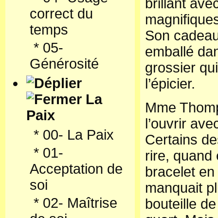
brillant ave
correct du
magnifiques
temps
Son cadeau 
*
05-
emballé dan
Générosité
grossier qu
l’épicier.
La
Mme Thomps
Paix
l’ouvrir ave
*
00- La Paix
Certains de
*
01-
rire, quand 
Acceptation de
bracelet en 
soi
manquait pl
*
02- Maîtrise
bouteille d