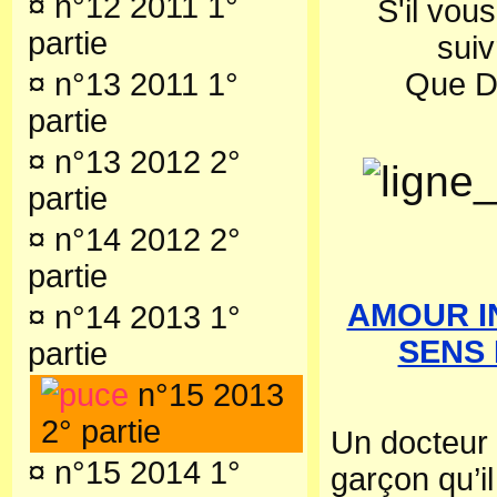
¤
n°12 2011 1°
S'il vous
partie
sui
¤
n°13 2011 1°
Que D
partie
¤
n°13 2012 2°
partie
¤
n°14 2012 2°
partie
AMOUR I
¤
n°14 2013 1°
SENS 
partie
n°15 2013
2° partie
Un docteur 
¤
n°15 2014 1°
garçon qu’il