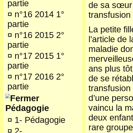
partie
de sa sœur
¤
n°16 2014 1°
transfusion
partie
La petite fil
¤
n°16 2015 2°
l’article de
partie
maladie don
¤
n°17 2015 1°
merveilleu
partie
ans plus tô
¤
n°17 2016 2°
de se rétabl
partie
transfusion
d’une perso
vaincu la m
Pédagogie
deux enfan
¤
1- Pédagogie
rare groupe
¤
2-