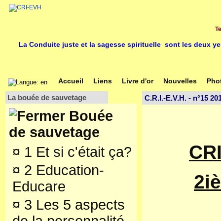
Te
La Conduite juste et la sagesse spirituelle sont les deux y
Accueil
Liens
Livre d'or
Nouvelles
Pho
La bouée de sauvetage
C.R.I.-E.V.H. - n°15 20
Bouée
de sauvetage
CRI
¤
1 Et si c'était ça?
¤
2 Education-
2iè
Educare
¤
3 Les 5 aspects