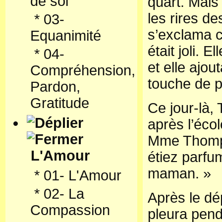
de soi
quart. Mais 
les rires de
*
03-
s’exclama c
Equanimité
était joli. E
*
04-
et elle ajo
Compréhension,
touche de 
Pardon,
Gratitude
Ce jour-là,
après l’écol
Mme Thomps
L'Amour
étiez parf
maman. »
*
01- L'Amour
*
02- La
Après le dé
Compassion
pleura pen