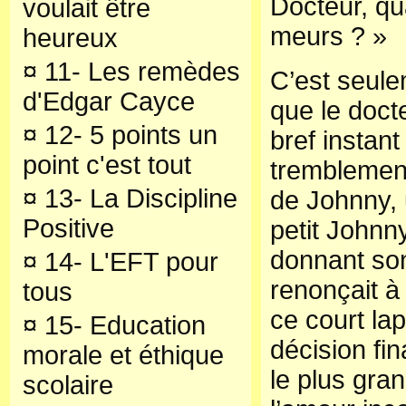
Docteur, qu
voulait être
meurs ? »
heureux
¤
11- Les remèdes
C’est seul
d'Edgar Cayce
que le doct
¤
12- 5 points un
bref instant
point c'est tout
tremblement
¤
13- La Discipline
de Johnny, 
Positive
petit Johnny
donnant son
¤
14- L'EFT pour
renonçait à
tous
ce court la
¤
15- Education
décision fina
morale et éthique
le plus gra
scolaire