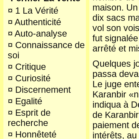
maison. Un 
¤
1 La Vérité
dix sacs ma
¤
Authenticité
vol son vois
¤
Auto-analyse
fut signalée
¤
Connaissance de
arrêté et m
soi
Quelques jou
¤
Critique
passa devan
¤
Curiosité
Le juge ente
¤
Discernement
Karanbir «n
¤
Egalité
indiqua à 
¤
Esprit de
de Karanbir
recherche
paiement d
¤
Honnêteté
intérêts, au