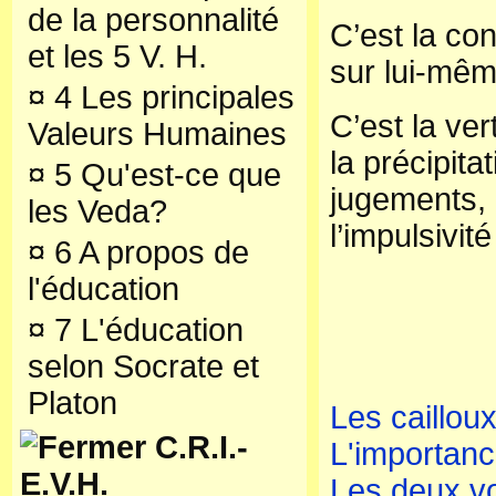
de la personnalité
C’est la con
et les 5 V. H.
sur lui-mê
¤
4 Les principales
C’est la ver
Valeurs Humaines
la précipita
¤
5 Qu'est-ce que
jugements, 
les Veda?
l’impulsivité
¤
6 A propos de
l'éducation
¤
7 L'éducation
selon Socrate et
Platon
Les caillou
C.R.I.-
L'importanc
E.V.H.
Les deux vo