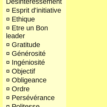
Désintéressement
¤
Esprit d'initiative
¤
Ethique
¤
Etre un Bon
leader
¤
Gratitude
¤
Générosité
¤
Ingéniosité
¤
Objectif
¤
Obligeance
¤
Ordre
¤
Persévérance
¤
Politesse