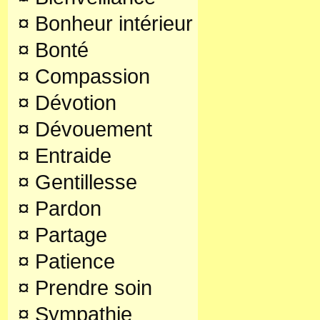
¤
Bonheur intérieur
¤
Bonté
¤
Compassion
¤
Dévotion
¤
Dévouement
¤
Entraide
¤
Gentillesse
¤
Pardon
¤
Partage
¤
Patience
¤
Prendre soin
¤
Sympathie