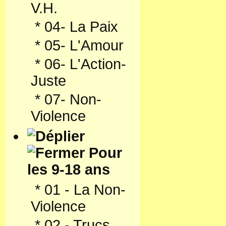
V.H.
*
04- La Paix
*
05- L'Amour
*
06- L'Action-
Juste
*
07- Non-
Violence
Pour
les 9-18 ans
*
01 - La Non-
Violence
*
02 - Trucs