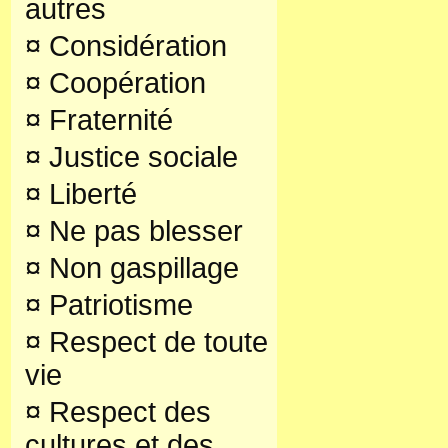
autres
¤
Considération
¤
Coopération
¤
Fraternité
¤
Justice sociale
¤
Liberté
¤
Ne pas blesser
¤
Non gaspillage
¤
Patriotisme
¤
Respect de toute
vie
¤
Respect des
cultures et des