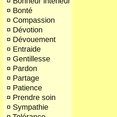
¤
Bonheur intérieur
¤
Bonté
¤
Compassion
¤
Dévotion
¤
Dévouement
¤
Entraide
¤
Gentillesse
¤
Pardon
¤
Partage
¤
Patience
¤
Prendre soin
¤
Sympathie
¤
Tolérance