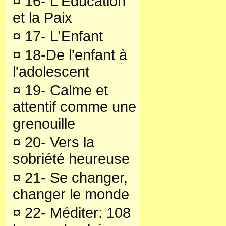
¤
16- L'Education
et la Paix
¤
17- L'Enfant
¤
18-De l'enfant à
l'adolescent
¤
19- Calme et
attentif comme une
grenouille
¤
20- Vers la
sobriété heureuse
¤
21- Se changer,
changer le monde
¤
22- Méditer: 108