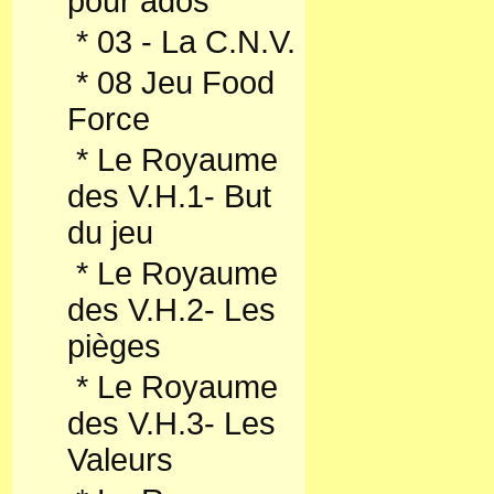
pour ados
*
03 - La C.N.V.
*
08 Jeu Food
Force
*
Le Royaume
des V.H.1- But
du jeu
*
Le Royaume
des V.H.2- Les
pièges
*
Le Royaume
des V.H.3- Les
Valeurs