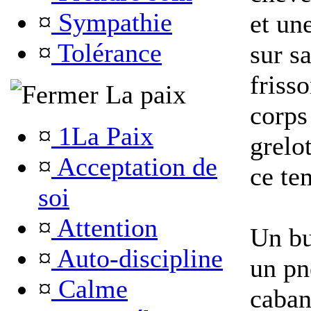
¤
Sympathie
et un
¤
Tolérance
sur s
friss
La paix
corps 
¤
1La Paix
grelot
¤
Acceptation de
ce te
soi
¤
Attention
Un bu
¤
Auto-discipline
un pn
¤
Calme
caban