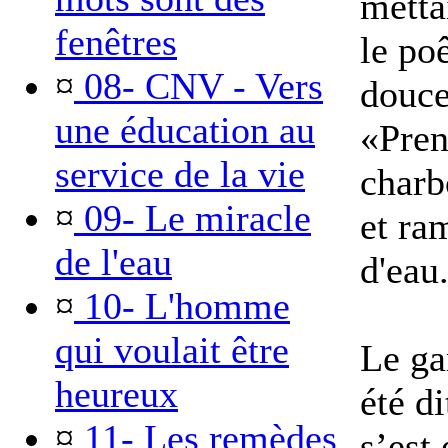
metta
fenêtres
le po
¤
08- CNV - Vers
douce
une éducation au
«Pren
service de la vie
charb
¤
09- Le miracle
et ra
de l'eau
d'eau
¤
10- L'homme
qui voulait être
Le ga
heureux
été di
¤
11- Les remèdes
s’est