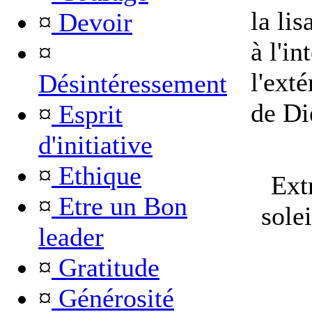
la lis
¤
Devoir
à l'in
¤
l'exté
Désintéressement
de Di
¤
Esprit
d'initiative
¤
Ethique
Ext
¤
Etre un Bon
solei
leader
¤
Gratitude
¤
Générosité