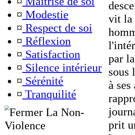
¤
Maîtrise de soi
desce
¤
Modestie
vit la
¤
Respect de soi
homme
¤
Réflexion
l'inté
¤
Satisfaction
par la
¤
Silence intérieur
sous l
¤
Sérénité
à ses
¤
Tranquilité
rappr
journ
La Non-
prit u
Violence