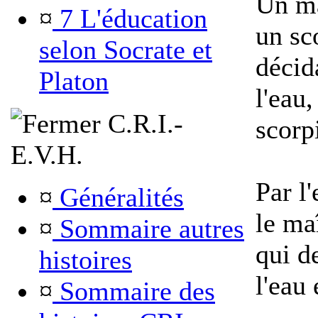
Un ma
¤
7 L'éducation
un sc
selon Socrate et
décida
Platon
l'eau,
C.R.I.-
scorp
E.V.H.
Par l'
¤
Généralités
le ma
¤
Sommaire autres
qui d
histoires
l'eau 
¤
Sommaire des