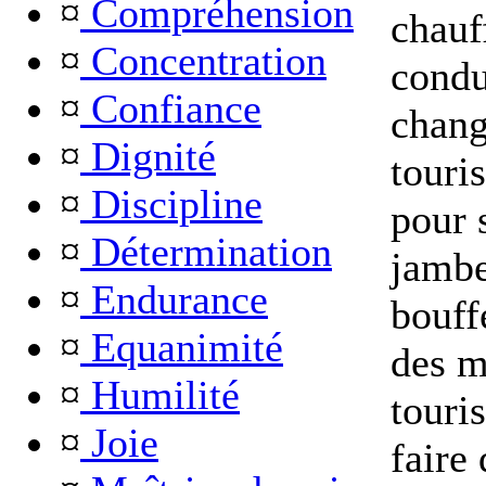
¤
Compréhension
chauf
¤
Concentration
condu
¤
Confiance
chang
¤
Dignité
touris
¤
Discipline
pour 
¤
Détermination
jambe
¤
Endurance
bouff
¤
Equanimité
des m
¤
Humilité
touri
¤
Joie
faire