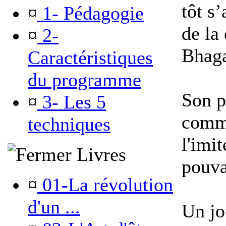
tôt s’
¤
1- Pédagogie
de la 
¤
2-
Bhaga
Caractéristiques
du programme
Son pe
¤
3- Les 5
comme
techniques
l'imi
Livres
pouva
¤
01-La révolution
d'un ...
Un jou