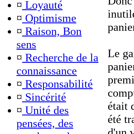
Donc 
¤
Loyauté
inuti
¤
Optimisme
panie
¤
Raison, Bon
sens
Le ga
¤
Recherche de la
panie
connaissance
premi
¤
Responsabilité
compt
¤
Sincérité
était 
¤
Unité des
été t
pensées, des
d'un 