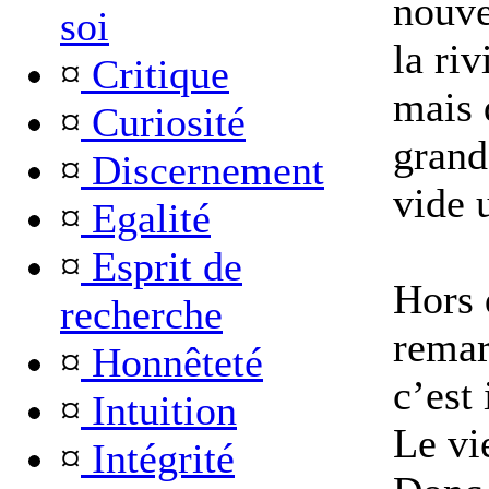
nouve
soi
la riv
¤
Critique
mais 
¤
Curiosité
grand
¤
Discernement
vide 
¤
Egalité
¤
Esprit de
Hors d
recherche
remar
¤
Honnêteté
c’est 
¤
Intuition
Le vi
¤
Intégrité