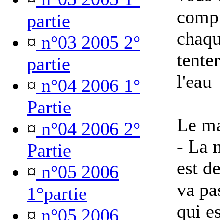
compr
partie
chaqu
¤
n°03 2005 2°
tenter
partie
l'eau
¤
n°04 2006 1°
Partie
Le ma
¤
n°04 2006 2°
- La 
Partie
est de
¤
n°05 2006
va pa
1°partie
qui es
¤
n°05 2006