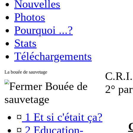
Nouvelles
Photos
Pourquoi ...?
Stats
Téléchargements
La bouée de sauvetage
C.R.I
Bouée de
2° par
sauvetage
¤
1 Et si c'était ça?
¤
2 Education-