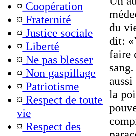
Un aut
¤
Coopération
médec
¤
Fraternité
du vi
¤
Justice sociale
dit: 
¤
Liberté
faire
¤
Ne pas blesser
sang.
¤
Non gaspillage
aussi
¤
Patriotisme
la poi
¤
Respect de toute
pouve
vie
comp
¤
Respect des
parac