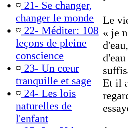
¤
21- Se changer,
changer le monde
Le vi
¤
22- Méditer: 108
« je 
leçons de pleine
d'eau
conscience
d'eau 
¤
23- Un cœur
suffi
tranquille et sage
Et il 
¤
24- Les lois
regar
naturelles de
essay
l'enfant