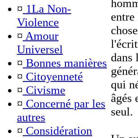
homm
¤
1La Non-
entre
Violence
chose
¤
Amour
l'écri
Universel
dans l
¤
Bonnes manières
génér
¤
Citoyenneté
qui n
¤
Civisme
âgés e
¤
Concerné par les
seul.
autres
¤
Considération