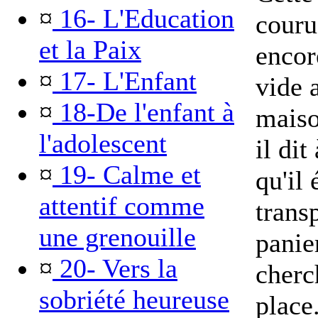
¤
16- L'Education
couru
et la Paix
encore
¤
17- L'Enfant
vide 
¤
18-De l'enfant à
maiso
l'adolescent
il di
¤
19- Calme et
qu'il
attentif comme
trans
une grenouille
panier
¤
20- Vers la
cherc
sobriété heureuse
place