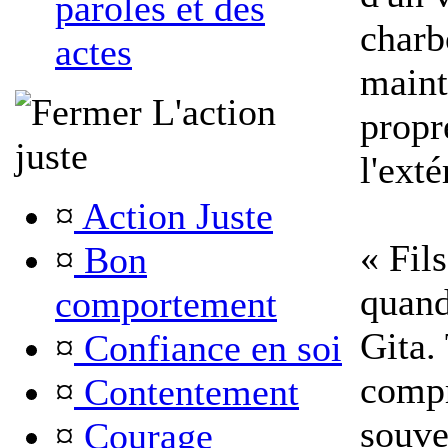
paroles et des
charbo
actes
maint
L'action
propre
juste
l'exté
¤
Action Juste
« Fils
¤
Bon
quand
comportement
Gita.
¤
Confiance en soi
compr
¤
Contentement
souve
¤
Courage