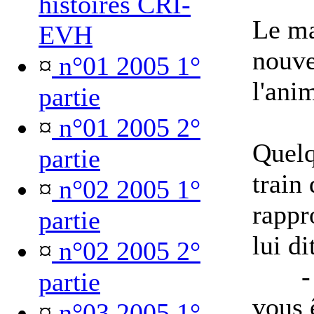
histoires CRI-
Le ma
EVH
nouve
¤
n°01 2005 1°
l'ani
partie
¤
n°01 2005 2°
Quelq
partie
train
¤
n°02 2005 1°
rappr
partie
lui
¤
n°02 2005 2°
- Ex
partie
vous 
¤
n°03 2005 1°