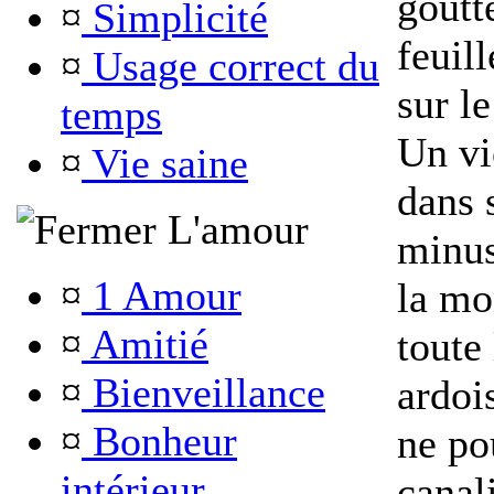
goutt
¤
Simplicité
feuill
¤
Usage correct du
sur le
temps
Un vi
¤
Vie saine
dans 
L'amour
minus
¤
1 Amour
la mo
¤
Amitié
toute 
¤
Bienveillance
ardoi
¤
Bonheur
ne po
intérieur
canali