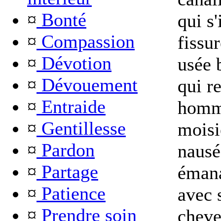
¤
Bonté
qui s'
¤
Compassion
fissu
¤
Dévotion
usée 
¤
Dévouement
qui re
¤
Entraide
homme
¤
Gentillesse
moisi
¤
Pardon
nausé
¤
Partage
émana
¤
Patience
avec 
¤
Prendre soin
cheve