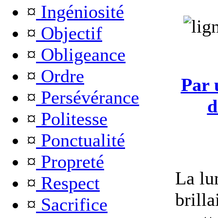
¤
Ingéniosité
¤
Objectif
¤
Obligeance
¤
Ordre
Par 
¤
Persévérance
d
¤
Politesse
¤
Ponctualité
¤
Propreté
La lu
¤
Respect
brilla
¤
Sacrifice