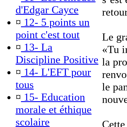
d'Edgar Cayce
retou
¤
12- 5 points un
point c'est tout
Le gra
¤
13- La
«Tu i
Discipline Positive
la pro
¤
14- L'EFT pour
renvo
tous
le pa
¤
15- Education
nouve
morale et éthique
scolaire
Cette