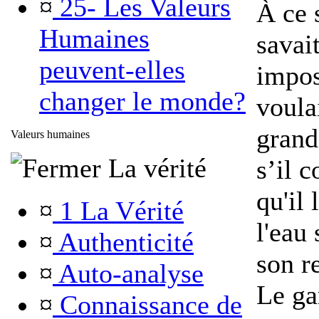
¤
25- Les Valeurs
À ce 
Humaines
savait
peuvent-elles
impos
changer le monde?
voula
gran
Valeurs humaines
La vérité
s’il c
qu'il 
¤
1 La Vérité
l'eau 
¤
Authenticité
son r
¤
Auto-analyse
Le ga
¤
Connaissance de