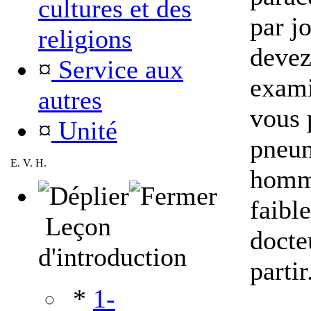
cultures et des
par j
religions
devez
¤
Service aux
exami
autres
vous 
¤
Unité
pneum
E. V. H.
homme
faibl
Leçon
docte
d'introduction
partir
*
1-