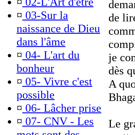
¤
02-L'Art d'être
deman
¤
03-Sur la
de li
naissance de Dieu
comme
dans l'âme
compr
¤
04- L'art du
je co
bonheur
dès q
¤
05- Vivre c'est
A quo
possible
Bhaga
¤
06- Lâcher prise
¤
07- CNV - Les
Le gr
mots sont des