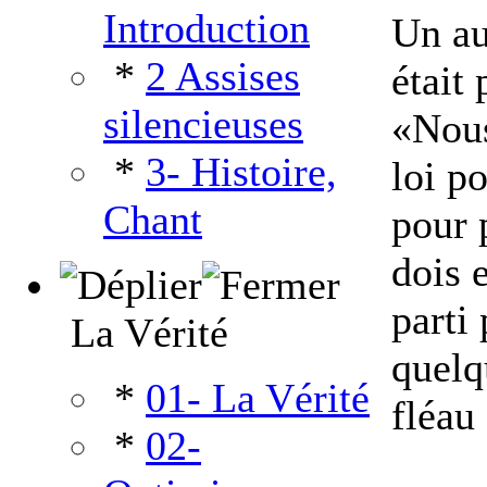
Introduction
Un au
*
2 Assises
était 
silencieuses
«Nous
*
3- Histoire,
loi p
Chant
pour 
dois 
parti 
La Vérité
quelq
*
01- La Vérité
fléau 
*
02-