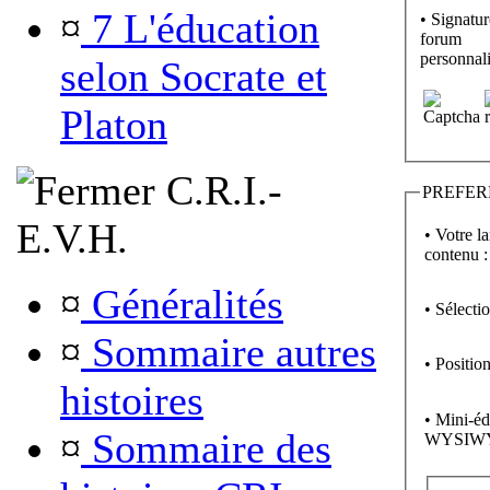
¤
7 L'éducation
• Signatur
forum
personnali
selon Socrate et
Platon
C.R.I.-
PREFER
E.V.H.
• Votre l
contenu :
¤
Généralités
• Sélecti
¤
Sommaire autres
• Position
histoires
• Mini-éd
¤
Sommaire des
WYSIW