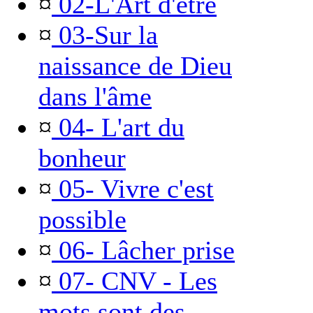
¤
02-L'Art d'être
¤
03-Sur la
naissance de Dieu
dans l'âme
¤
04- L'art du
bonheur
¤
05- Vivre c'est
possible
¤
06- Lâcher prise
¤
07- CNV - Les
mots sont des