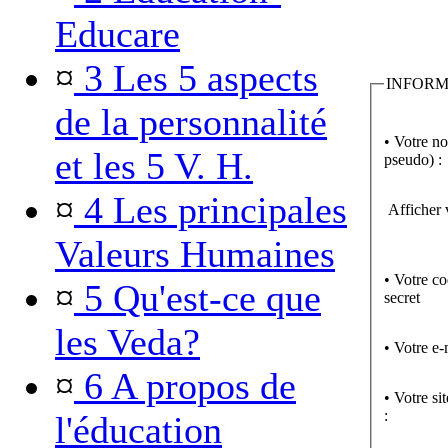
Educare
¤
3 Les 5 aspects
INFORM
de la personnalité
• Votre n
et les 5 V. H.
pseudo) :
¤
4 Les principales
Afficher 
Valeurs Humaines
• Votre c
¤
5 Qu'est-ce que
secret
les Veda?
• Votre e-
¤
6 A propos de
• Votre si
:
l'éducation