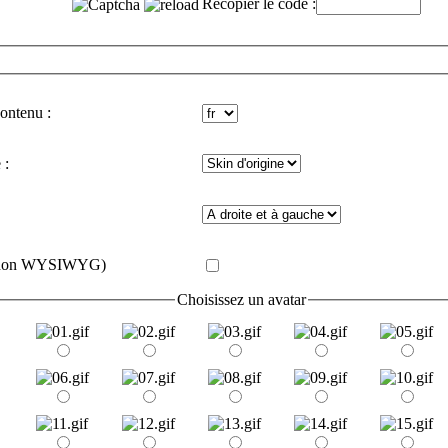
Recopier le code :
contenu :
 :
e (non WYSIWYG)
Choisissez un avatar