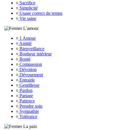
¤
Sacrifice
¤
Simplicité
¤
Usage correct du temps
¤
Vie saine
L'amour
¤
1 Amour
¤
Amitié
¤
Bienveillance
¤
Bonheur intérieur
¤
Bonté
¤
Compassion
¤
Dévotion
¤
Dévouement
¤
Entraide
¤
Gentillesse
¤
Pardon
¤
Partage
¤
Patience
¤
Prendre soin
¤
Sympathie
¤
Tolérance
La paix