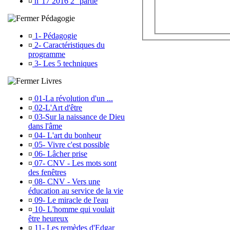
¤
n°17 2016 2° partie
Pédagogie
¤
1- Pédagogie
¤
2- Caractéristiques du
programme
¤
3- Les 5 techniques
Livres
¤
01-La révolution d'un ...
¤
02-L'Art d'être
¤
03-Sur la naissance de Dieu
dans l'âme
¤
04- L'art du bonheur
¤
05- Vivre c'est possible
¤
06- Lâcher prise
¤
07- CNV - Les mots sont
des fenêtres
¤
08- CNV - Vers une
éducation au service de la vie
¤
09- Le miracle de l'eau
¤
10- L'homme qui voulait
être heureux
¤
11- Les remèdes d'Edgar