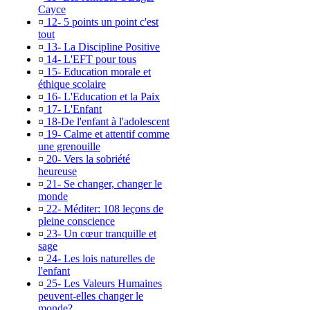
Cayce
¤
12- 5 points un point c'est
tout
¤
13- La Discipline Positive
¤
14- L'EFT pour tous
¤
15- Education morale et
éthique scolaire
¤
16- L'Education et la Paix
¤
17- L'Enfant
¤
18-De l'enfant à l'adolescent
¤
19- Calme et attentif comme
une grenouille
¤
20- Vers la sobriété
heureuse
¤
21- Se changer, changer le
monde
¤
22- Méditer: 108 leçons de
pleine conscience
¤
23- Un cœur tranquille et
sage
¤
24- Les lois naturelles de
l'enfant
¤
25- Les Valeurs Humaines
peuvent-elles changer le
monde?