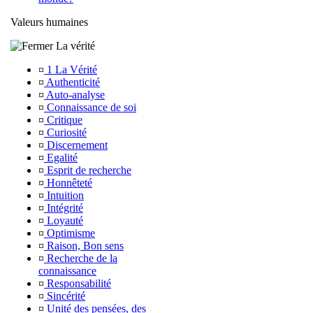
Valeurs humaines
La vérité
¤
1 La Vérité
¤
Authenticité
¤
Auto-analyse
¤
Connaissance de soi
¤
Critique
¤
Curiosité
¤
Discernement
¤
Egalité
¤
Esprit de recherche
¤
Honnêteté
¤
Intuition
¤
Intégrité
¤
Loyauté
¤
Optimisme
¤
Raison, Bon sens
¤
Recherche de la
connaissance
¤
Responsabilité
¤
Sincérité
¤
Unité des pensées, des