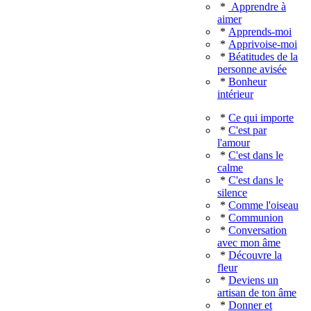
*
Apprendre à
aimer
*
Apprends-moi
*
Apprivoise-moi
*
Béatitudes de la
personne avisée
*
Bonheur
intérieur
*
Ce qui importe
*
C'est par
l'amour
*
C'est dans le
calme
*
C'est dans le
silence
*
Comme l'oiseau
*
Communion
*
Conversation
avec mon âme
*
Découvre la
fleur
*
Deviens un
artisan de ton âme
*
Donner et