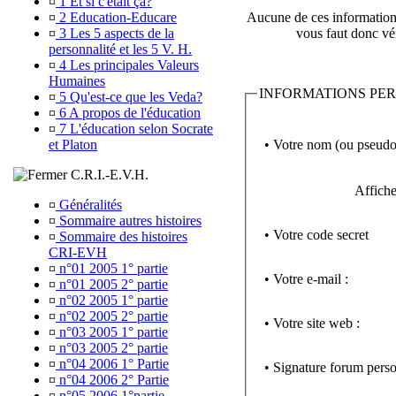
¤
1 Et si c'était ça?
¤
2 Education-Educare
Aucune de ces informations 
¤
3 Les 5 aspects de la
vous faut donc vér
personnalité et les 5 V. H.
¤
4 Les principales Valeurs
Humaines
INFORMATIONS PE
¤
5 Qu'est-ce que les Veda?
¤
6 A propos de l'éducation
¤
7 L'éducation selon Socrate
• Votre nom (ou pseudo
et Platon
C.R.I.-E.V.H.
Affiche
¤
Généralités
¤
Sommaire autres histoires
• Votre code secret
¤
Sommaire des histoires
CRI-EVH
¤
n°01 2005 1° partie
• Votre e-mail :
¤
n°01 2005 2° partie
¤
n°02 2005 1° partie
¤
n°02 2005 2° partie
• Votre site web :
¤
n°03 2005 1° partie
¤
n°03 2005 2° partie
¤
n°04 2006 1° Partie
• Signature forum perso
¤
n°04 2006 2° Partie
¤
n°05 2006 1°partie