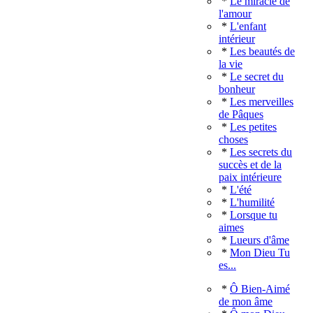
*
Le miracle de
l'amour
*
L'enfant
intérieur
*
Les beautés de
la vie
*
Le secret du
bonheur
*
Les merveilles
de Pâques
*
Les petites
choses
*
Les secrets du
succès et de la
paix intérieure
*
L'été
*
L'humilité
*
Lorsque tu
aimes
*
Lueurs d'âme
*
Mon Dieu Tu
es...
*
Ô Bien-Aimé
de mon âme