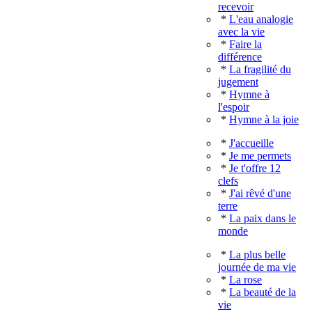
recevoir
*
L'eau analogie
avec la vie
*
Faire la
différence
*
La fragilité du
jugement
*
Hymne à
l'espoir
*
Hymne à la joie
*
J'accueille
*
Je me permets
*
Je t'offre 12
clefs
*
J'ai rêvé d'une
terre
*
La paix dans le
monde
*
La plus belle
journée de ma vie
*
La rose
*
La beauté de la
vie