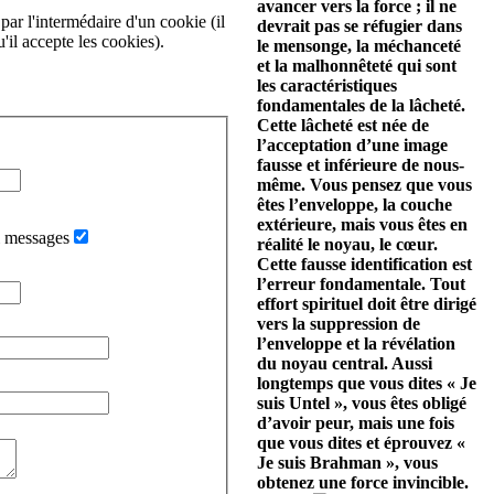
avancer vers la force ; il ne
par l'intermédaire d'un cookie (il
devrait pas se réfugier dans
'il accepte les cookies).
le mensonge, la méchanceté
et la malhonnêteté qui sont
les caractéristiques
fondamentales de la lâcheté.
Cette lâcheté est née de
l’acceptation d’une image
fausse et inférieure de nous-
même. Vous pensez que vous
êtes l’enveloppe, la couche
extérieure, mais vous êtes en
i messages
réalité le noyau, le cœur.
Cette fausse identification est
l’erreur fondamentale. Tout
effort spirituel doit être dirigé
vers la suppression de
l’enveloppe et la révélation
du noyau central. Aussi
longtemps que vous dites « Je
suis Untel », vous êtes obligé
d’avoir peur, mais une fois
que vous dites et éprouvez «
Je suis Brahman », vous
obtenez une force invincible.