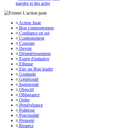
paroles et des actes
L'action juste
¤
Action Juste
¤
Bon comportement
¤
Confiance en soi
¤
Contentement
¤
Courage
¤
Devoir
¤
Désintéressement
¤
Esprit d'initiative
¤
Ethique
¤
Etre un Bon leader
¤
Gratitude
¤
Générosité
¤
Ingéniosité
¤
Objectif
¤
Obligeance
¤
Ordre
¤
Persévérance
¤
Politesse
¤
Ponctualité
¤
Propreté
¤
Respect