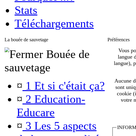
Stats
Téléchargements
La bouée de sauvetage
Préférences
Vous pou
Bouée de
langue d
langue), 
sauvetage
Aucune de 
¤
1 Et si c'était ça?
sont uniq
cookie (
¤
2 Education-
votre n
Educare
¤
3 Les 5 aspects
INFORM