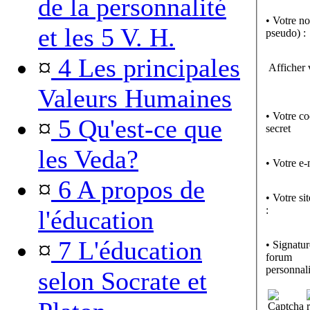
de la personnalité
• Votre n
et les 5 V. H.
pseudo) :
¤
4 Les principales
Afficher 
Valeurs Humaines
• Votre c
¤
5 Qu'est-ce que
secret
les Veda?
• Votre e-
¤
6 A propos de
• Votre si
:
l'éducation
¤
7 L'éducation
• Signatur
forum
personnali
selon Socrate et