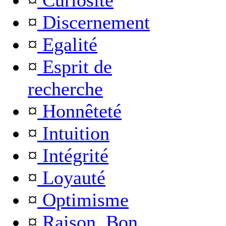
¤
Curiosité
¤
Discernement
¤
Egalité
¤
Esprit de
recherche
¤
Honnêteté
¤
Intuition
¤
Intégrité
¤
Loyauté
¤
Optimisme
¤
Raison, Bon