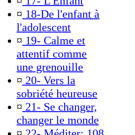
¤
17- L'Enfant
¤
18-De l'enfant à
l'adolescent
¤
19- Calme et
attentif comme
une grenouille
¤
20- Vers la
sobriété heureuse
¤
21- Se changer,
changer le monde
¤
22- Méditer: 108