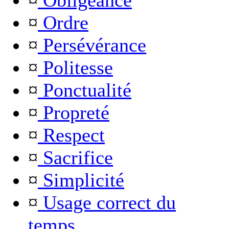
¤
Obligeance
¤
Ordre
¤
Persévérance
¤
Politesse
¤
Ponctualité
¤
Propreté
¤
Respect
¤
Sacrifice
¤
Simplicité
¤
Usage correct du
temps