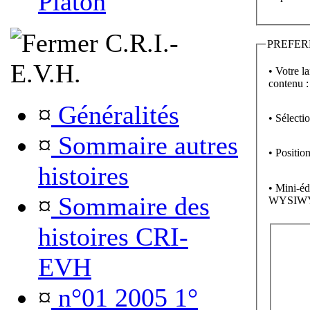
Platon
C.R.I.-
PREFER
E.V.H.
• Votre l
contenu :
¤
Généralités
• Sélecti
¤
Sommaire autres
• Position
histoires
• Mini-éd
¤
Sommaire des
WYSIW
histoires CRI-
EVH
¤
n°01 2005 1°