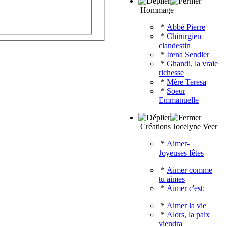
Hommage
*
Abbé Pierre
*
Chirurgien
clandestin
*
Irena Sendler
*
Ghandi, la vraie
richesse
*
Mère Teresa
*
Soeur
Emmanuelle
Créations Jocelyne Veer
*
Aimer-
Joyeuses fêtes
*
Aimer comme
tu aimes
*
Aimer c'est:
*
Aimer la vie
*
Alors, la paix
viendra