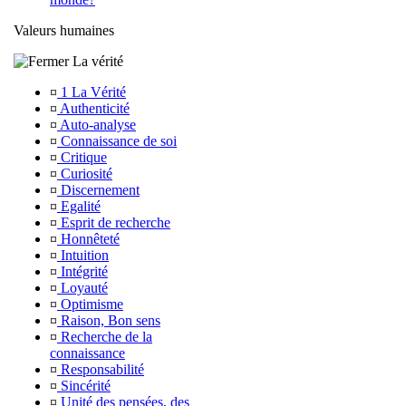
Valeurs humaines
La vérité
¤
1 La Vérité
¤
Authenticité
¤
Auto-analyse
¤
Connaissance de soi
¤
Critique
¤
Curiosité
¤
Discernement
¤
Egalité
¤
Esprit de recherche
¤
Honnêteté
¤
Intuition
¤
Intégrité
¤
Loyauté
¤
Optimisme
¤
Raison, Bon sens
¤
Recherche de la
connaissance
¤
Responsabilité
¤
Sincérité
¤
Unité des pensées, des