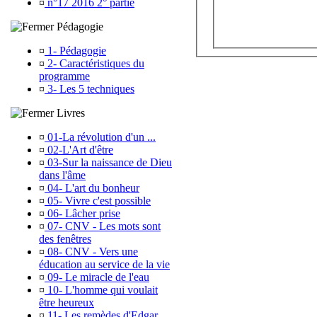
¤
n°17 2016 2° partie
Pédagogie
¤
1- Pédagogie
¤
2- Caractéristiques du
programme
¤
3- Les 5 techniques
Livres
¤
01-La révolution d'un ...
¤
02-L'Art d'être
¤
03-Sur la naissance de Dieu
dans l'âme
¤
04- L'art du bonheur
¤
05- Vivre c'est possible
¤
06- Lâcher prise
¤
07- CNV - Les mots sont
des fenêtres
¤
08- CNV - Vers une
éducation au service de la vie
¤
09- Le miracle de l'eau
¤
10- L'homme qui voulait
être heureux
¤
11- Les remèdes d'Edgar