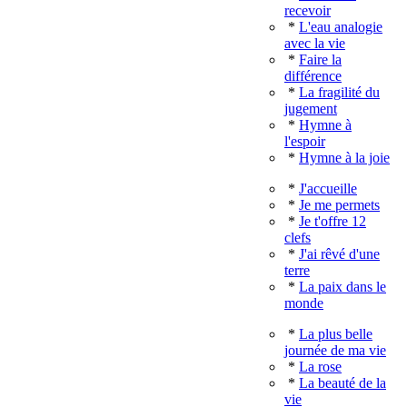
recevoir
*
L'eau analogie
avec la vie
*
Faire la
différence
*
La fragilité du
jugement
*
Hymne à
l'espoir
*
Hymne à la joie
*
J'accueille
*
Je me permets
*
Je t'offre 12
clefs
*
J'ai rêvé d'une
terre
*
La paix dans le
monde
*
La plus belle
journée de ma vie
*
La rose
*
La beauté de la
vie