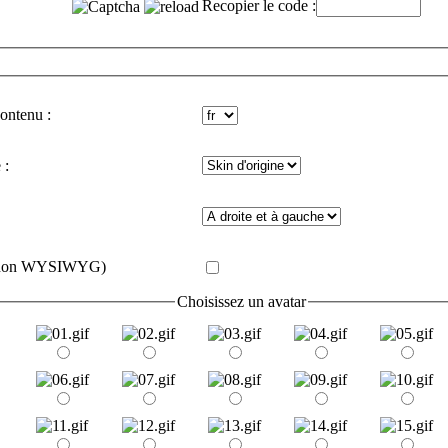
Recopier le code :
contenu :
 :
e (non WYSIWYG)
Choisissez un avatar