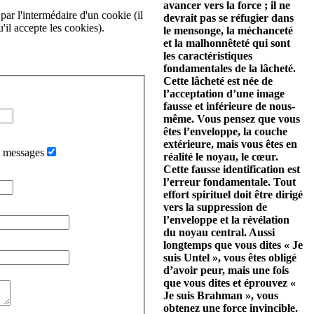
avancer vers la force ; il ne
par l'intermédaire d'un cookie (il
devrait pas se réfugier dans
'il accepte les cookies).
le mensonge, la méchanceté
et la malhonnêteté qui sont
les caractéristiques
fondamentales de la lâcheté.
Cette lâcheté est née de
l’acceptation d’une image
fausse et inférieure de nous-
même. Vous pensez que vous
êtes l’enveloppe, la couche
extérieure, mais vous êtes en
i messages
réalité le noyau, le cœur.
Cette fausse identification est
l’erreur fondamentale. Tout
effort spirituel doit être dirigé
vers la suppression de
l’enveloppe et la révélation
du noyau central. Aussi
longtemps que vous dites « Je
suis Untel », vous êtes obligé
d’avoir peur, mais une fois
que vous dites et éprouvez «
Je suis Brahman », vous
obtenez une force invincible.