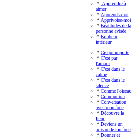
*
Apprendre à
aimer
*
Apprends-moi
*
Apprivoise-moi
*
Béatitudes de la
personne avisée
*
Bonheur
intérieur
*
Ce qui importe
*
C'est par
l'amour
*
C'est dans le
calme
*
C'est dans le
silence
*
Comme l'oiseau
*
Communion
*
Conversation
avec mon âme
*
Découvre la
fleur
*
Deviens un
artisan de ton âme
*
Donner et