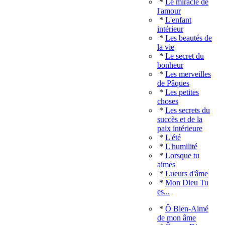
*
Le miracle de
l'amour
*
L'enfant
intérieur
*
Les beautés de
la vie
*
Le secret du
bonheur
*
Les merveilles
de Pâques
*
Les petites
choses
*
Les secrets du
succès et de la
paix intérieure
*
L'été
*
L'humilité
*
Lorsque tu
aimes
*
Lueurs d'âme
*
Mon Dieu Tu
es...
*
Ô Bien-Aimé
de mon âme