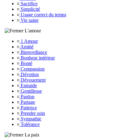
¤
Sacrifice
¤
Simplicité
¤
Usage correct du temps
¤
Vie saine
L'amour
¤
1 Amour
¤
Amitié
¤
Bienveillance
¤
Bonheur intérieur
¤
Bonté
¤
Compassion
¤
Dévotion
¤
Dévouement
¤
Entraide
¤
Gentillesse
¤
Pardon
¤
Partage
¤
Patience
¤
Prendre soin
¤
Sympathie
¤
Tolérance
La paix