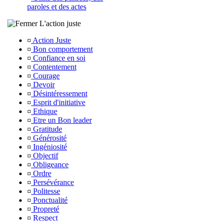
paroles et des actes
L'action juste
¤
Action Juste
¤
Bon comportement
¤
Confiance en soi
¤
Contentement
¤
Courage
¤
Devoir
¤
Désintéressement
¤
Esprit d'initiative
¤
Ethique
¤
Etre un Bon leader
¤
Gratitude
¤
Générosité
¤
Ingéniosité
¤
Objectif
¤
Obligeance
¤
Ordre
¤
Persévérance
¤
Politesse
¤
Ponctualité
¤
Propreté
¤
Respect