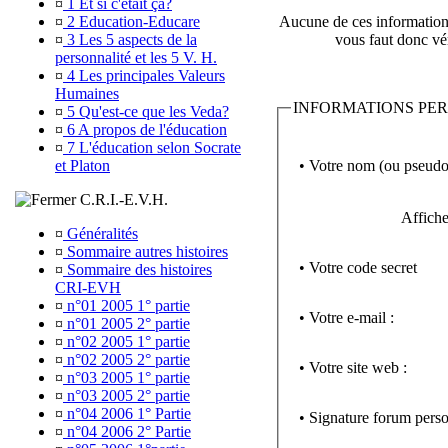
¤
1 Et si c'était ça?
¤
2 Education-Educare
Aucune de ces informations 
¤
3 Les 5 aspects de la
vous faut donc vér
personnalité et les 5 V. H.
¤
4 Les principales Valeurs
Humaines
INFORMATIONS PE
¤
5 Qu'est-ce que les Veda?
¤
6 A propos de l'éducation
¤
7 L'éducation selon Socrate
• Votre nom (ou pseudo
et Platon
C.R.I.-E.V.H.
Affiche
¤
Généralités
¤
Sommaire autres histoires
• Votre code secret
¤
Sommaire des histoires
CRI-EVH
¤
n°01 2005 1° partie
• Votre e-mail :
¤
n°01 2005 2° partie
¤
n°02 2005 1° partie
¤
n°02 2005 2° partie
• Votre site web :
¤
n°03 2005 1° partie
¤
n°03 2005 2° partie
¤
n°04 2006 1° Partie
• Signature forum perso
¤
n°04 2006 2° Partie