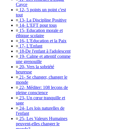
Cayce
¤
12- 5 points un point c'est
tout
¤
13- La Discipline Positive
¤
14- L'EFT pour tous
¤
15- Education morale et
éthique scolaire
¤
16- L'Education et la Paix
¤
17- L'Enfant
¤
18-De l'enfant à l'adolescent
¤
19- Calme et attentif comme
une grenouille
¤
20- Vers la sobriété
heureuse
¤
21- Se changer, changer le
monde
¤
22- Méditer: 108 leçons de
pleine conscience
¤
23- Un cœur tranquille et
sage
¤
24- Les lois naturelles de
l'enfant
¤
25- Les Valeurs Humaines
peuvent-elles changer le
monde?