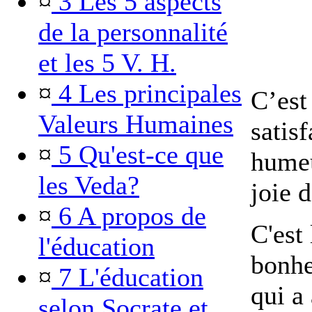
¤
3 Les 5 aspects
de la personnalité
et les 5 V. H.
¤
4 Les principales
C’est
Valeurs Humaines
satis
¤
5 Qu'est-ce que
humeu
les Veda?
joie 
¤
6 A propos de
C'est
l'éducation
bonhe
¤
7 L'éducation
qui a
selon Socrate et