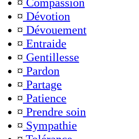
¤
Compassion
¤
Dévotion
¤
Dévouement
¤
Entraide
¤
Gentillesse
¤
Pardon
¤
Partage
¤
Patience
¤
Prendre soin
¤
Sympathie