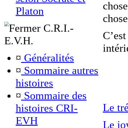
chose
Platon
chose
C.R.I.-
C’est
E.V.H.
intéri
¤
Généralités
¤
Sommaire autres
histoires
¤
Sommaire des
Le tré
histoires CRI-
EVH
Le jo