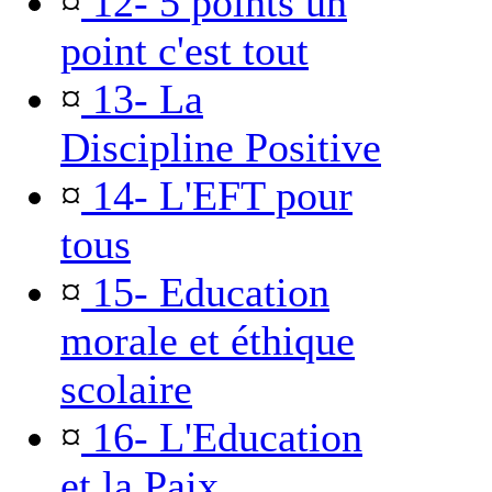
¤
12- 5 points un
point c'est tout
¤
13- La
Discipline Positive
¤
14- L'EFT pour
tous
¤
15- Education
morale et éthique
scolaire
¤
16- L'Education
et la Paix