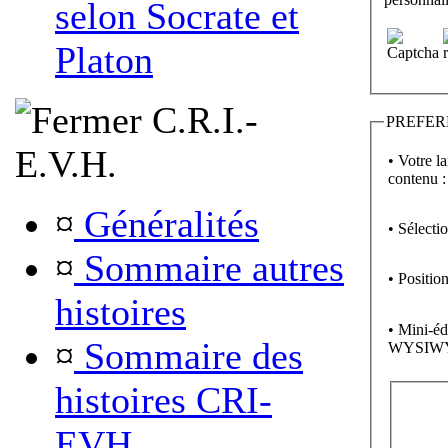
selon Socrate et
Platon
C.R.I.-
PREFER
E.V.H.
• Votre l
contenu :
¤
Généralités
• Sélecti
¤
Sommaire autres
• Position
histoires
• Mini-éd
¤
Sommaire des
WYSIW
histoires CRI-
EVH