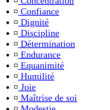
¤
Concentration
¤
Confiance
¤
Dignité
¤
Discipline
¤
Détermination
¤
Endurance
¤
Equanimité
¤
Humilité
¤
Joie
¤
Maîtrise de soi
¤
Modestie