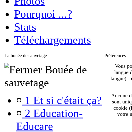
Photos
Pourquoi ...?
Stats
Téléchargements
La bouée de sauvetage
Préférences
Vous pou
Bouée de
langue d
langue), 
sauvetage
Aucune de 
¤
1 Et si c'était ça?
sont uniq
cookie (
¤
2 Education-
votre n
Educare