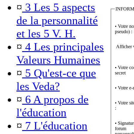
¤
3 Les 5 aspects
INFORM
de la personnalité
• Votre n
et les 5 V. H.
pseudo) :
¤
4 Les principales
Afficher 
Valeurs Humaines
• Votre c
¤
5 Qu'est-ce que
secret
les Veda?
• Votre e-
¤
6 A propos de
• Votre si
:
l'éducation
¤
7 L'éducation
• Signatur
forum
personnali