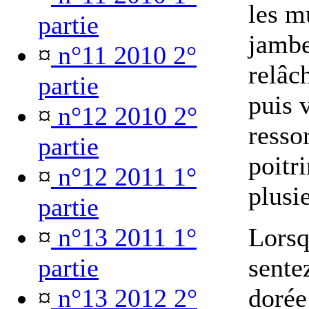
les m
partie
jambe
¤
n°11 2010 2°
relâc
partie
puis 
¤
n°12 2010 2°
ressor
partie
poitri
¤
n°12 2011 1°
plusi
partie
¤
n°13 2011 1°
Lorsq
partie
sente
¤
n°13 2012 2°
dorée