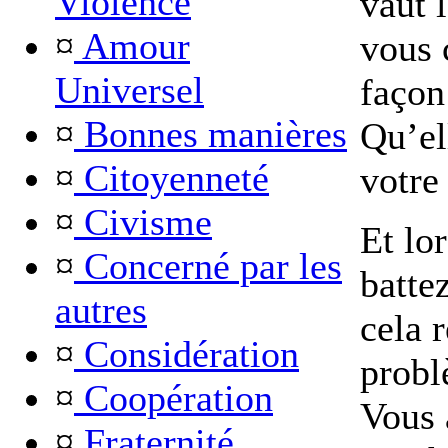
Violence
vaut 
¤
Amour
vous 
Universel
façon
¤
Bonnes manières
Qu’el
¤
Citoyenneté
votre
¤
Civisme
Et lo
¤
Concerné par les
batte
autres
cela 
¤
Considération
probl
¤
Coopération
Vous 
¤
Fraternité