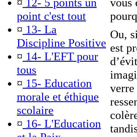
¤
12- 5 points un
vous 
point c'est tout
pour
¤
13- La
Ou, s
Discipline Positive
est p
¤
14- L'EFT pour
d’évit
tous
imagi
¤
15- Education
verre 
morale et éthique
resse
scolaire
colèr
¤
16- L'Education
tandi