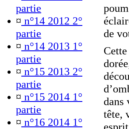
partie
poumo
¤
n°14 2012 2°
éclair
partie
de vo
¤
n°14 2013 1°
Cette
partie
dorée
¤
n°15 2013 2°
décou
partie
d’omb
¤
n°15 2014 1°
dans 
partie
tête,
¤
n°16 2014 1°
espri