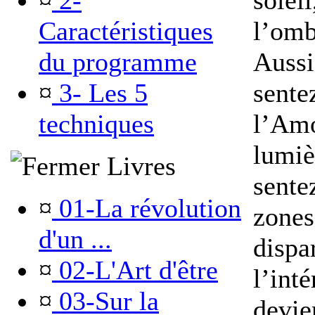
¤
2-
soleil
Caractéristiques
l’omb
du programme
Aussi
¤
3- Les 5
sente
techniques
l’Amo
lumiè
Livres
sente
¤
01-La révolution
zones
d'un ...
dispar
¤
02-L'Art d'être
l’inté
¤
03-Sur la
devie