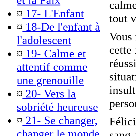
et la Paix
calme
¤
17- L'Enfant
tout 
¤
18-De l'enfant à
Vous 
l'adolescent
cette
¤
19- Calme et
réuss
attentif comme
situat
une grenouille
insul
¤
20- Vers la
perso
sobriété heureuse
¤
21- Se changer,
Félic
changer le monde
sang-