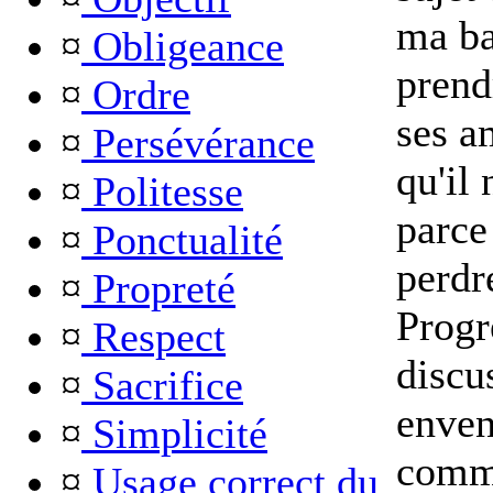
ma bal
¤
Obligeance
prend
¤
Ordre
ses am
¤
Persévérance
qu'il 
¤
Politesse
parce 
¤
Ponctualité
perdr
¤
Propreté
Progr
¤
Respect
discu
¤
Sacrifice
enven
¤
Simplicité
comme
¤
Usage correct du