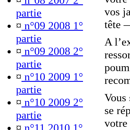
¤
n°08 2007 2°
vos j
partie
tête 
¤
n°09 2008 1°
partie
A l’e
¤
n°09 2008 2°
ressor
partie
poumo
¤
n°10 2009 1°
reco
partie
Vous s
¤
n°10 2009 2°
se rép
partie
votre
¤
n°11 2010 1°