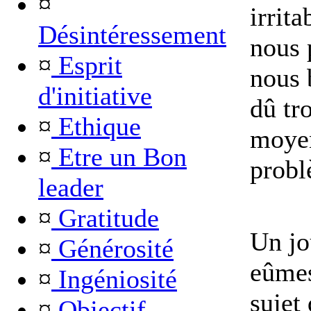
¤
irrita
Désintéressement
nous 
¤
Esprit
nous 
d'initiative
dû tr
¤
Ethique
moyen
¤
Etre un Bon
probl
leader
¤
Gratitude
Un jo
¤
Générosité
eûmes
¤
Ingéniosité
sujet
¤
Objectif