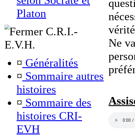
selon Socrate et
quest
Platon
néces
vérité
C.R.I.-
Ne va
E.V.H.
perso
¤
Généralités
préfé
¤
Sommaire autres
histoires
Assis
¤
Sommaire des
histoires CRI-
EVH