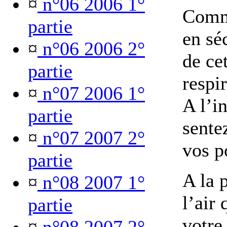
¤
n°06 2006 1°
Comm
partie
en séc
¤
n°06 2006 2°
de ce
partie
respi
¤
n°07 2006 1°
A l’i
partie
sentez
¤
n°07 2007 2°
vos 
partie
A la 
¤
n°08 2007 1°
l’air
partie
votre