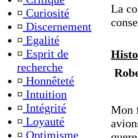
La co
¤
Curiosité
conse
¤
Discernement
¤
Egalité
¤
Esprit de
Histo
recherche
Robe
¤
Honnêteté
¤
Intuition
¤
Intégrité
Mon f
¤
Loyauté
avion
¤
Optimisme
querel