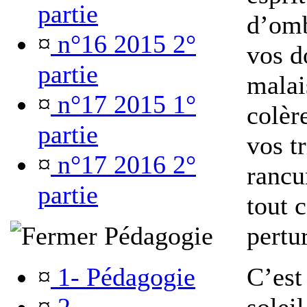
partie
d’omb
¤
n°16 2015 2°
vos d
partie
malai
¤
n°17 2015 1°
colèr
partie
vos tr
¤
n°17 2016 2°
rancu
partie
tout 
Pédagogie
pertu
¤
1- Pédagogie
C’est