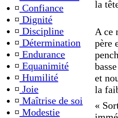
la tê
¤
Confiance
¤
Dignité
¤
Discipline
A ce
¤
Détermination
père e
¤
Endurance
pench
¤
Equanimité
basse
¤
Humilité
et no
¤
Joie
la fai
¤
Maîtrise de soi
« Sor
¤
Modestie
imméd