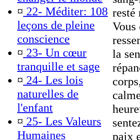
¤
22- Méditer: 108
resté
leçons de pleine
Vous
conscience
resse
¤
23- Un cœur
la se
tranquille et sage
répan
¤
24- Les lois
corps
naturelles de
calme
l'enfant
heure
¤
25- Les Valeurs
sente
Humaines
paix 