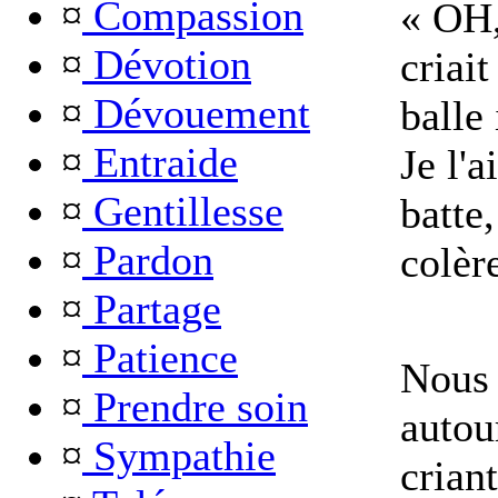
¤
Compassion
« OH, 
¤
Dévotion
criait
¤
Dévouement
balle 
¤
Entraide
Je l'a
¤
Gentillesse
batte
¤
Pardon
colèr
¤
Partage
¤
Patience
Nous 
¤
Prendre soin
autou
¤
Sympathie
criant