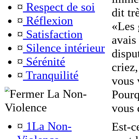
¤
Respect de soi
dit t
¤
Réflexion
«Les 
¤
Satisfaction
avais
¤
Silence intérieur
dispu
¤
Sérénité
criez,
¤
Tranquilité
vous 
La Non-
Pourq
Violence
vous 
¤
1La Non-
Est-c