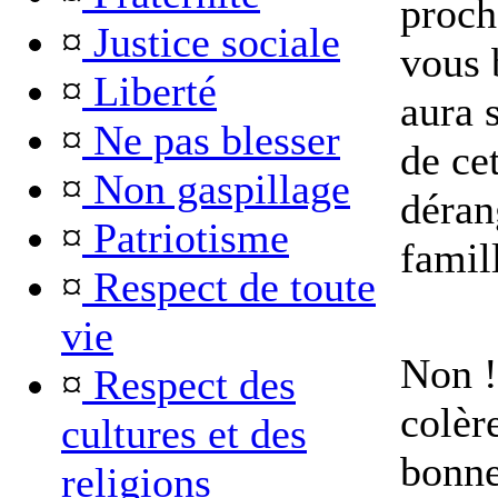
proch
¤
Justice sociale
vous 
¤
Liberté
aura 
¤
Ne pas blesser
de ce
¤
Non gaspillage
déran
¤
Patriotisme
famil
¤
Respect de toute
vie
Non !
¤
Respect des
colèr
cultures et des
bonne
religions