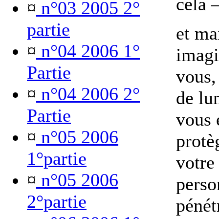
cela
¤
n°03 2005 2°
partie
et ma
¤
n°04 2006 1°
imagi
Partie
vous,
¤
n°04 2006 2°
de lu
Partie
vous 
¤
n°05 2006
protè
1°partie
votre
¤
n°05 2006
perso
2°partie
pénét