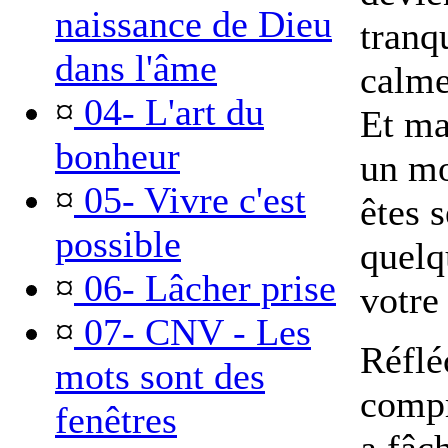
naissance de Dieu
tranq
dans l'âme
calme
¤
04- L'art du
Et ma
bonheur
un mo
¤
05- Vivre c'est
êtes 
possible
quelq
¤
06- Lâcher prise
votre
¤
07- CNV - Les
Réflé
mots sont des
compr
fenêtres