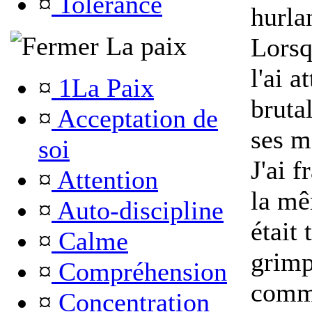
¤
Tolérance
hurla
La paix
Lorsq
l'ai a
¤
1La Paix
bruta
¤
Acceptation de
ses m
soi
J'ai 
¤
Attention
la mê
¤
Auto-discipline
était
¤
Calme
grimp
¤
Compréhension
comm
¤
Concentration