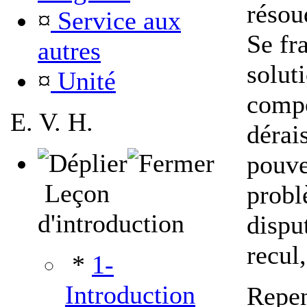
résou
¤
Service aux
Se fr
autres
solut
¤
Unité
comp
E. V. H.
dérai
pouve
Leçon
probl
d'introduction
dispu
recul,
*
1-
Introduction
Repen