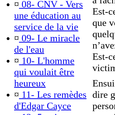
a fâc
¤
08- CNV - Vers
Est-c
une éducation au
que v
service de la vie
quelq
¤
09- Le miracle
n’ave
de l'eau
Est-c
¤
10- L'homme
victi
qui voulait être
heureux
Ensui
¤
11- Les remèdes
dire 
d'Edgar Cayce
perso