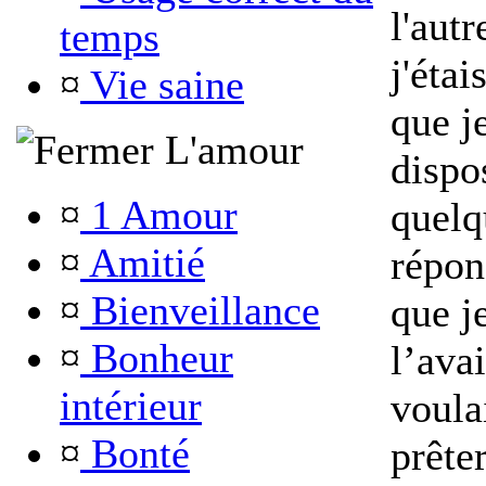
l'aut
temps
j'étai
¤
Vie saine
que j
L'amour
dispos
¤
1 Amour
quelq
¤
Amitié
répon
¤
Bienveillance
que je
¤
Bonheur
l’avai
intérieur
voulai
¤
Bonté
prêter