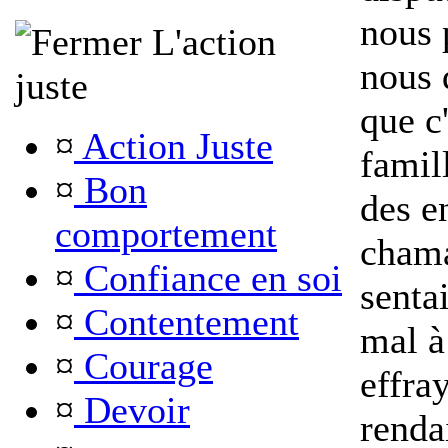
nous 
L'action
nous q
juste
que c
¤
Action Juste
famil
¤
Bon
des e
comportement
chama
¤
Confiance en soi
senta
¤
Contentement
mal à
¤
Courage
effra
¤
Devoir
renda