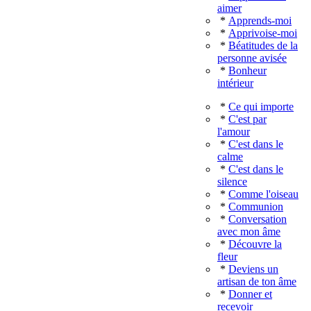
aimer
*
Apprends-moi
*
Apprivoise-moi
*
Béatitudes de la
personne avisée
*
Bonheur
intérieur
*
Ce qui importe
*
C'est par
l'amour
*
C'est dans le
calme
*
C'est dans le
silence
*
Comme l'oiseau
*
Communion
*
Conversation
avec mon âme
*
Découvre la
fleur
*
Deviens un
artisan de ton âme
*
Donner et
recevoir