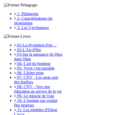
Pédagogie
¤
1- Pédagogie
¤
2- Caractéristiques du
programme
¤
3- Les 5 techniques
Livres
¤
01-La révolution d'un ...
¤
02-L'Art d'être
¤
03-Sur la naissance de Dieu
dans l'âme
¤
04- L'art du bonheur
¤
05- Vivre c'est possible
¤
06- Lâcher prise
¤
07- CNV - Les mots sont
des fenêtres
¤
08- CNV - Vers une
éducation au service de la vie
¤
09- Le miracle de l'eau
¤
10- L'homme qui voulait
être heureux
¤
11- Les remèdes d'Edgar
Cayce