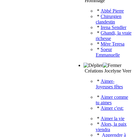
Hommage
*
Abbé Pierre
*
Chirurgien
clandestin
*
Irena Sendler
*
Ghandi, la vraie
richesse
*
Mère Teresa
*
Soeur
Emmanuelle
Créations Jocelyne Veer
*
Aimer-
Joyeuses fêtes
*
Aimer comme
tu aimes
*
Aimer c'est:
*
Aimer la vie
*
Alors, la paix
viendra
*
Apprendre à