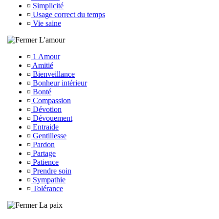
¤
Simplicité
¤
Usage correct du temps
¤
Vie saine
L'amour
¤
1 Amour
¤
Amitié
¤
Bienveillance
¤
Bonheur intérieur
¤
Bonté
¤
Compassion
¤
Dévotion
¤
Dévouement
¤
Entraide
¤
Gentillesse
¤
Pardon
¤
Partage
¤
Patience
¤
Prendre soin
¤
Sympathie
¤
Tolérance
La paix