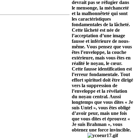
devrait pas se réfugier dans
le mensonge, la méchanceté
et la malhonnêteté qui sont
les caractéristiques
fondamentales de la lâcheté.
Cette lâcheté est née de
l’acceptation d’une image
fausse et inférieure de nous-
même. Vous pensez que vous
êtes l’enveloppe, la couche
extérieure, mais vous êtes en
réalité le noyau, le cœur.
Cette fausse identification est
l’erreur fondamentale. Tout
effort spirituel doit être dirigé
vers la suppression de
l’enveloppe et la révélation
du noyau central. Aussi
longtemps que vous dites « Je
suis Untel », vous êtes obligé
d’avoir peur, mais une fois
que vous dites et éprouvez «
Je suis Brahman », vous
obtenez une force invincible.