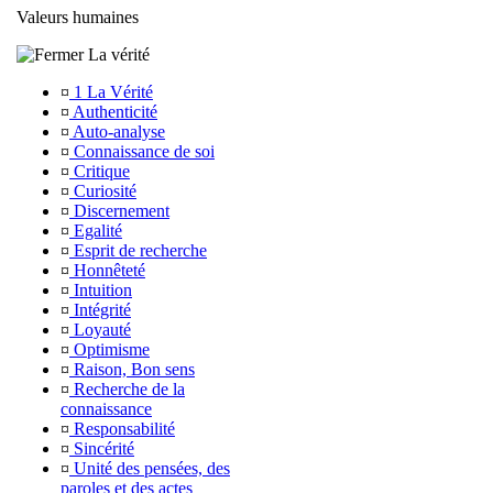
Valeurs humaines
La vérité
¤
1 La Vérité
¤
Authenticité
¤
Auto-analyse
¤
Connaissance de soi
¤
Critique
¤
Curiosité
¤
Discernement
¤
Egalité
¤
Esprit de recherche
¤
Honnêteté
¤
Intuition
¤
Intégrité
¤
Loyauté
¤
Optimisme
¤
Raison, Bon sens
¤
Recherche de la
connaissance
¤
Responsabilité
¤
Sincérité
¤
Unité des pensées, des
paroles et des actes