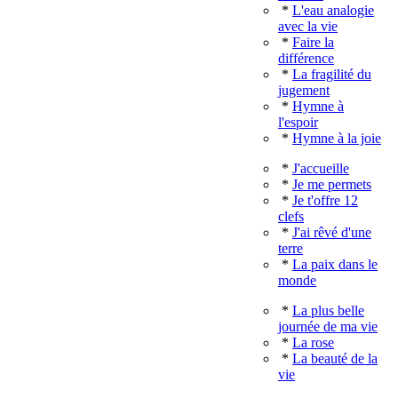
*
L'eau analogie
avec la vie
*
Faire la
différence
*
La fragilité du
jugement
*
Hymne à
l'espoir
*
Hymne à la joie
*
J'accueille
*
Je me permets
*
Je t'offre 12
clefs
*
J'ai rêvé d'une
terre
*
La paix dans le
monde
*
La plus belle
journée de ma vie
*
La rose
*
La beauté de la
vie