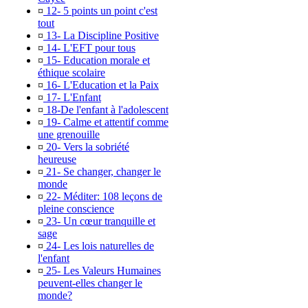
¤
12- 5 points un point c'est
tout
¤
13- La Discipline Positive
¤
14- L'EFT pour tous
¤
15- Education morale et
éthique scolaire
¤
16- L'Education et la Paix
¤
17- L'Enfant
¤
18-De l'enfant à l'adolescent
¤
19- Calme et attentif comme
une grenouille
¤
20- Vers la sobriété
heureuse
¤
21- Se changer, changer le
monde
¤
22- Méditer: 108 leçons de
pleine conscience
¤
23- Un cœur tranquille et
sage
¤
24- Les lois naturelles de
l'enfant
¤
25- Les Valeurs Humaines
peuvent-elles changer le
monde?