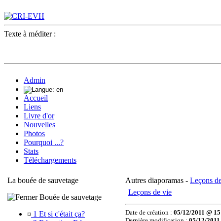
Texte à méditer :
Admin
Accueil
Liens
Livre d'or
Nouvelles
Photos
Pourquoi ...?
Stats
Téléchargements
La bouée de sauvetage
Autres diaporamas -
Leçons de
Leçons de vie
Bouée de sauvetage
Date de création :
05/12/2011 @ 15
¤
1 Et si c'était ça?
Dernière modification :
05/12/2011