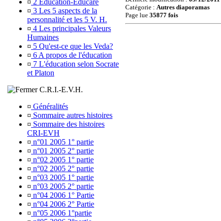
¤
2 Education-Educare
Catégorie :
Autres diaporamas
¤
3 Les 5 aspects de la
Page lue
35877 fois
personnalité et les 5 V. H.
¤
4 Les principales Valeurs
Humaines
¤
5 Qu'est-ce que les Veda?
¤
6 A propos de l'éducation
¤
7 L'éducation selon Socrate
et Platon
C.R.I.-E.V.H.
¤
Généralités
¤
Sommaire autres histoires
¤
Sommaire des histoires
CRI-EVH
¤
n°01 2005 1° partie
¤
n°01 2005 2° partie
¤
n°02 2005 1° partie
¤
n°02 2005 2° partie
¤
n°03 2005 1° partie
¤
n°03 2005 2° partie
¤
n°04 2006 1° Partie
¤
n°04 2006 2° Partie
¤
n°05 2006 1°partie