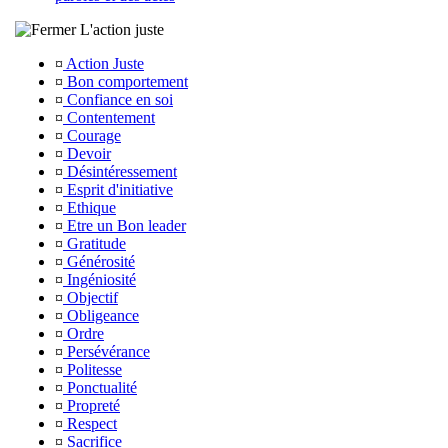
L'action juste
¤
Action Juste
¤
Bon comportement
¤
Confiance en soi
¤
Contentement
¤
Courage
¤
Devoir
¤
Désintéressement
¤
Esprit d'initiative
¤
Ethique
¤
Etre un Bon leader
¤
Gratitude
¤
Générosité
¤
Ingéniosité
¤
Objectif
¤
Obligeance
¤
Ordre
¤
Persévérance
¤
Politesse
¤
Ponctualité
¤
Propreté
¤
Respect
¤
Sacrifice