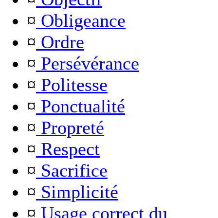
¤
Obligeance
¤
Ordre
¤
Persévérance
¤
Politesse
¤
Ponctualité
¤
Propreté
¤
Respect
¤
Sacrifice
¤
Simplicité
¤
Usage correct du