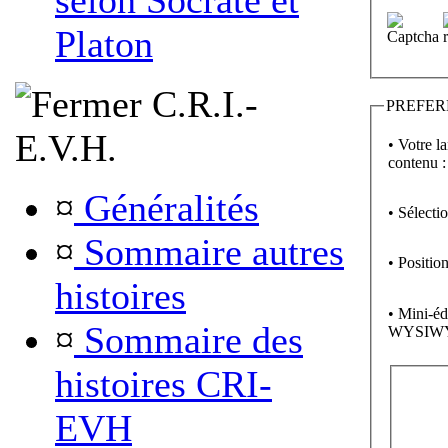
selon Socrate et
Platon
C.R.I.-
PREFER
E.V.H.
• Votre l
contenu :
¤
Généralités
• Sélecti
¤
Sommaire autres
• Position
histoires
• Mini-éd
¤
Sommaire des
WYSIW
histoires CRI-
EVH