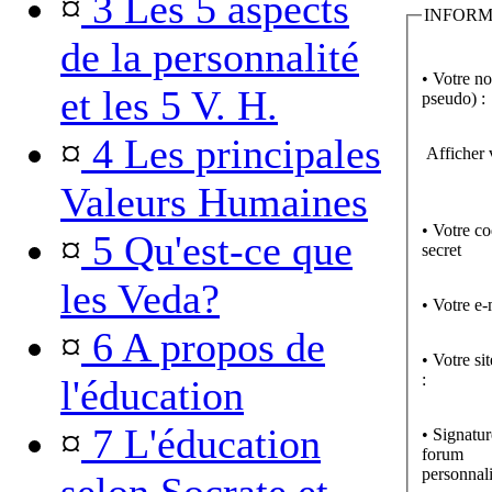
¤
3 Les 5 aspects
INFORM
de la personnalité
• Votre n
et les 5 V. H.
pseudo) :
¤
4 Les principales
Afficher 
Valeurs Humaines
• Votre c
¤
5 Qu'est-ce que
secret
les Veda?
• Votre e-
¤
6 A propos de
• Votre si
:
l'éducation
¤
7 L'éducation
• Signatur
forum
personnali