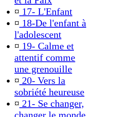
et la Paix
¤
17- L'Enfant
¤
18-De l'enfant à
l'adolescent
¤
19- Calme et
attentif comme
une grenouille
¤
20- Vers la
sobriété heureuse
¤
21- Se changer,
changer le monde