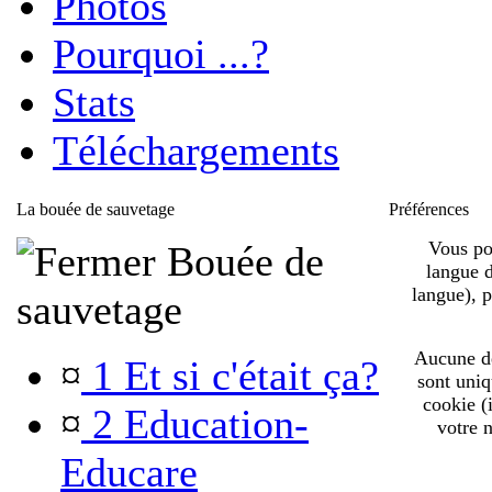
Photos
Pourquoi ...?
Stats
Téléchargements
La bouée de sauvetage
Préférences
Vous pou
Bouée de
langue d
langue), 
sauvetage
Aucune de 
¤
1 Et si c'était ça?
sont uniq
cookie (
¤
2 Education-
votre n
Educare