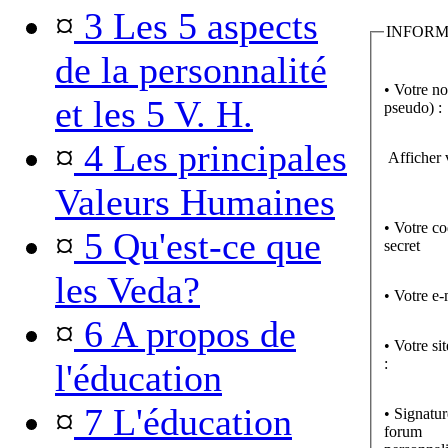
¤
3 Les 5 aspects
INFORM
de la personnalité
• Votre n
et les 5 V. H.
pseudo) :
¤
4 Les principales
Afficher 
Valeurs Humaines
• Votre c
¤
5 Qu'est-ce que
secret
les Veda?
• Votre e-
¤
6 A propos de
• Votre si
:
l'éducation
¤
7 L'éducation
• Signatur
forum