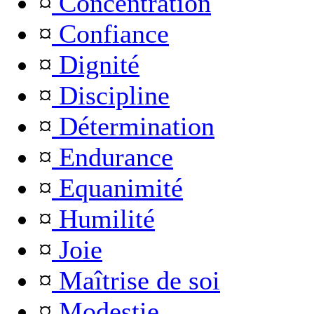
¤
Concentration
¤
Confiance
¤
Dignité
¤
Discipline
¤
Détermination
¤
Endurance
¤
Equanimité
¤
Humilité
¤
Joie
¤
Maîtrise de soi
¤
Modestie