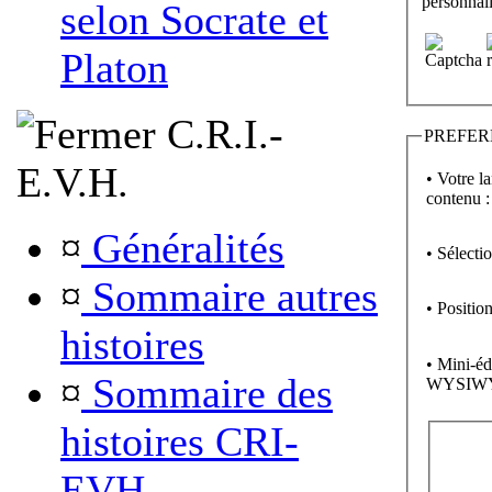
personnali
selon Socrate et
Platon
C.R.I.-
PREFER
E.V.H.
• Votre l
contenu :
¤
Généralités
• Sélecti
¤
Sommaire autres
• Position
histoires
• Mini-éd
¤
Sommaire des
WYSIW
histoires CRI-
EVH