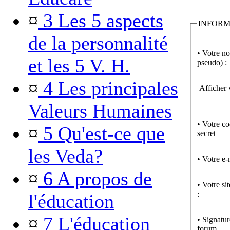
¤
3 Les 5 aspects
INFORM
de la personnalité
• Votre n
et les 5 V. H.
pseudo) :
¤
4 Les principales
Afficher 
Valeurs Humaines
• Votre c
¤
5 Qu'est-ce que
secret
les Veda?
• Votre e-
¤
6 A propos de
• Votre si
:
l'éducation
¤
7 L'éducation
• Signatur
forum