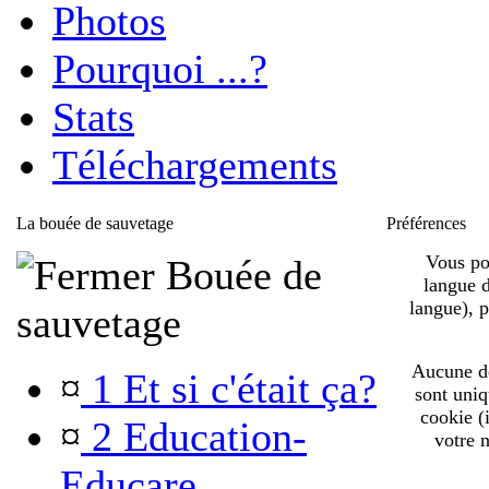
Photos
Pourquoi ...?
Stats
Téléchargements
La bouée de sauvetage
Préférences
Vous pou
Bouée de
langue d
langue), 
sauvetage
Aucune de 
¤
1 Et si c'était ça?
sont uniq
cookie (
¤
2 Education-
votre n
Educare