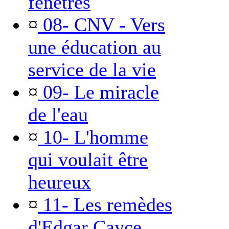
fenêtres
¤
08- CNV - Vers
une éducation au
service de la vie
¤
09- Le miracle
de l'eau
¤
10- L'homme
qui voulait être
heureux
¤
11- Les remèdes
d'Edgar Cayce