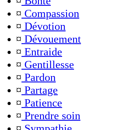
¤
Bonté
¤
Compassion
¤
Dévotion
¤
Dévouement
¤
Entraide
¤
Gentillesse
¤
Pardon
¤
Partage
¤
Patience
¤
Prendre soin
¤
Sympathie