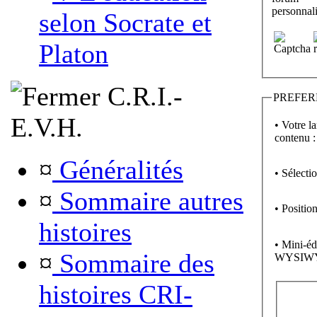
personnali
selon Socrate et
Platon
C.R.I.-
PREFER
E.V.H.
• Votre l
contenu :
¤
Généralités
• Sélecti
¤
Sommaire autres
• Position
histoires
• Mini-éd
¤
Sommaire des
WYSIW
histoires CRI-