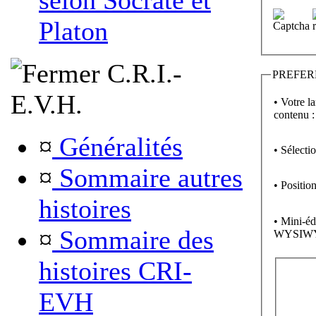
selon Socrate et
Platon
C.R.I.-
PREFER
E.V.H.
• Votre l
contenu :
¤
Généralités
• Sélecti
¤
Sommaire autres
• Position
histoires
• Mini-éd
¤
Sommaire des
WYSIW
histoires CRI-
EVH