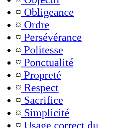
¤
Obligeance
¤
Ordre
¤
Persévérance
¤
Politesse
¤
Ponctualité
¤
Propreté
¤
Respect
¤
Sacrifice
¤
Simplicité
¤
Usage correct du