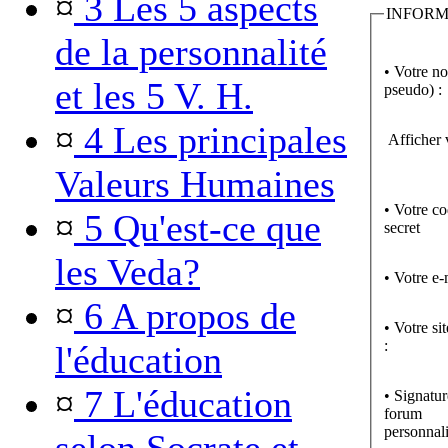
¤
3 Les 5 aspects
INFORM
de la personnalité
• Votre n
et les 5 V. H.
pseudo) :
¤
4 Les principales
Afficher 
Valeurs Humaines
• Votre c
¤
5 Qu'est-ce que
secret
les Veda?
• Votre e-
¤
6 A propos de
• Votre si
:
l'éducation
¤
7 L'éducation
• Signatur
forum
personnali