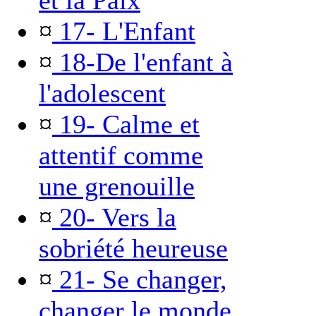
et la Paix
¤
17- L'Enfant
¤
18-De l'enfant à
l'adolescent
¤
19- Calme et
attentif comme
une grenouille
¤
20- Vers la
sobriété heureuse
¤
21- Se changer,
changer le monde