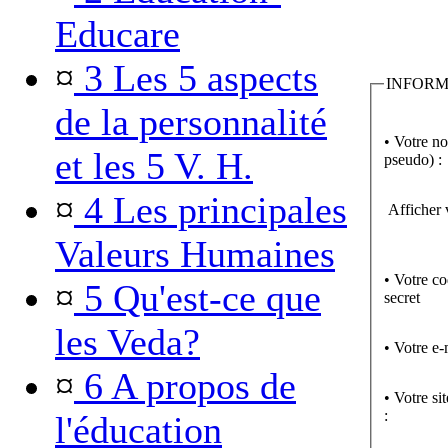
Educare
¤
3 Les 5 aspects
INFORM
de la personnalité
• Votre n
et les 5 V. H.
pseudo) :
¤
4 Les principales
Afficher 
Valeurs Humaines
• Votre c
¤
5 Qu'est-ce que
secret
les Veda?
• Votre e-
¤
6 A propos de
• Votre si
:
l'éducation