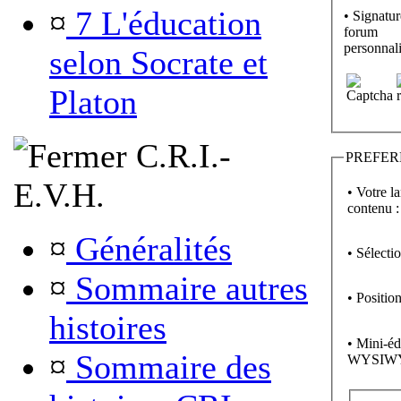
¤
7 L'éducation
• Signatur
forum
personnali
selon Socrate et
Platon
C.R.I.-
PREFER
E.V.H.
• Votre l
contenu :
¤
Généralités
• Sélecti
¤
Sommaire autres
• Position
histoires
• Mini-éd
¤
Sommaire des
WYSIW