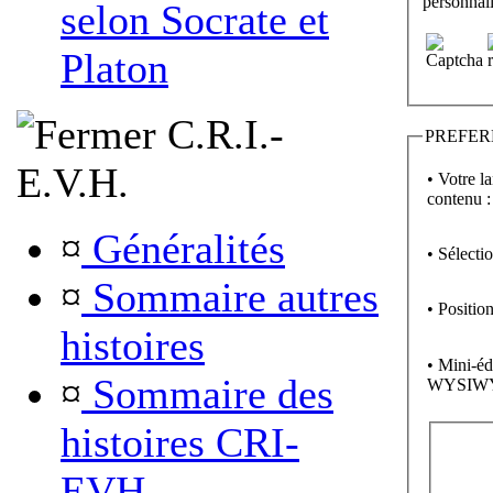
personnali
selon Socrate et
Platon
C.R.I.-
PREFER
E.V.H.
• Votre l
contenu :
¤
Généralités
• Sélecti
¤
Sommaire autres
• Position
histoires
• Mini-éd
¤
Sommaire des
WYSIW
histoires CRI-
EVH