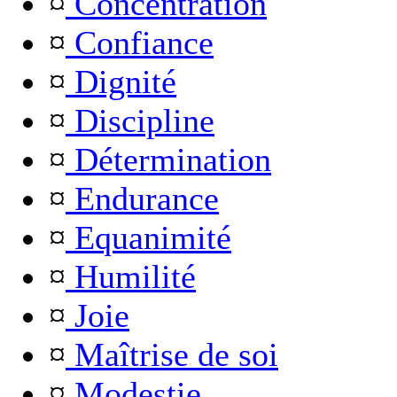
¤
Concentration
¤
Confiance
¤
Dignité
¤
Discipline
¤
Détermination
¤
Endurance
¤
Equanimité
¤
Humilité
¤
Joie
¤
Maîtrise de soi
¤
Modestie