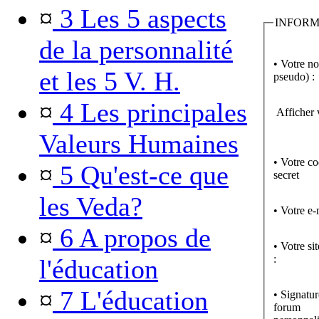
¤
3 Les 5 aspects
INFORM
de la personnalité
• Votre n
et les 5 V. H.
pseudo) :
¤
4 Les principales
Afficher 
Valeurs Humaines
• Votre c
¤
5 Qu'est-ce que
secret
les Veda?
• Votre e-
¤
6 A propos de
• Votre si
:
l'éducation
¤
7 L'éducation
• Signatur
forum