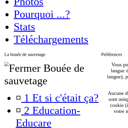
Photos
Pourquoi ...?
Stats
Téléchargements
La bouée de sauvetage
Préférences
Vous pou
Bouée de
langue d
langue), 
sauvetage
Aucune de 
¤
1 Et si c'était ça?
sont uniq
cookie (
¤
2 Education-
votre n
Educare