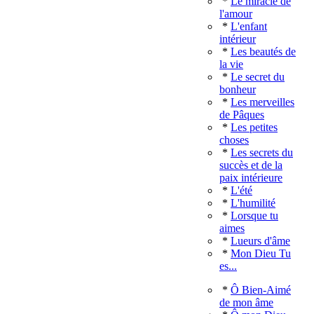
*
Le miracle de
l'amour
*
L'enfant
intérieur
*
Les beautés de
la vie
*
Le secret du
bonheur
*
Les merveilles
de Pâques
*
Les petites
choses
*
Les secrets du
succès et de la
paix intérieure
*
L'été
*
L'humilité
*
Lorsque tu
aimes
*
Lueurs d'âme
*
Mon Dieu Tu
es...
*
Ô Bien-Aimé
de mon âme