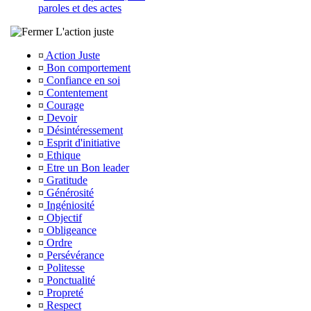
paroles et des actes
L'action juste
¤
Action Juste
¤
Bon comportement
¤
Confiance en soi
¤
Contentement
¤
Courage
¤
Devoir
¤
Désintéressement
¤
Esprit d'initiative
¤
Ethique
¤
Etre un Bon leader
¤
Gratitude
¤
Générosité
¤
Ingéniosité
¤
Objectif
¤
Obligeance
¤
Ordre
¤
Persévérance
¤
Politesse
¤
Ponctualité
¤
Propreté
¤
Respect