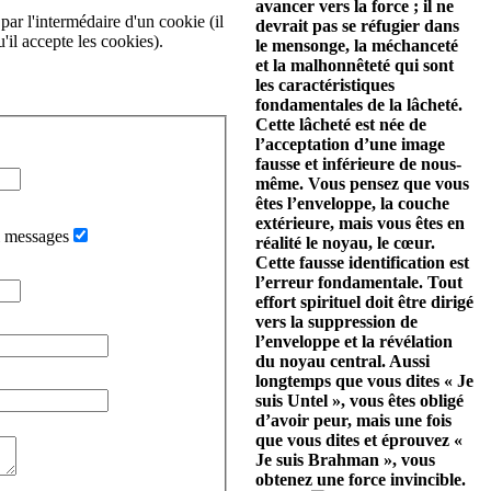
avancer vers la force ; il ne
par l'intermédaire d'un cookie (il
devrait pas se réfugier dans
'il accepte les cookies).
le mensonge, la méchanceté
et la malhonnêteté qui sont
les caractéristiques
fondamentales de la lâcheté.
Cette lâcheté est née de
l’acceptation d’une image
fausse et inférieure de nous-
même. Vous pensez que vous
êtes l’enveloppe, la couche
extérieure, mais vous êtes en
i messages
réalité le noyau, le cœur.
Cette fausse identification est
l’erreur fondamentale. Tout
effort spirituel doit être dirigé
vers la suppression de
l’enveloppe et la révélation
du noyau central. Aussi
longtemps que vous dites « Je
suis Untel », vous êtes obligé
d’avoir peur, mais une fois
que vous dites et éprouvez «
Je suis Brahman », vous
obtenez une force invincible.