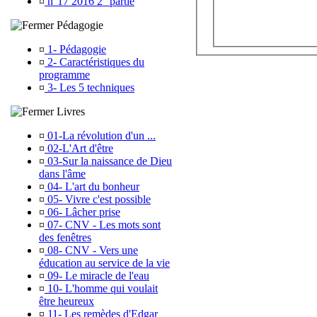
¤
n°17 2016 2° partie
Pédagogie
¤
1- Pédagogie
¤
2- Caractéristiques du
programme
¤
3- Les 5 techniques
Livres
¤
01-La révolution d'un ...
¤
02-L'Art d'être
¤
03-Sur la naissance de Dieu
dans l'âme
¤
04- L'art du bonheur
¤
05- Vivre c'est possible
¤
06- Lâcher prise
¤
07- CNV - Les mots sont
des fenêtres
¤
08- CNV - Vers une
éducation au service de la vie
¤
09- Le miracle de l'eau
¤
10- L'homme qui voulait
être heureux
¤
11- Les remèdes d'Edgar