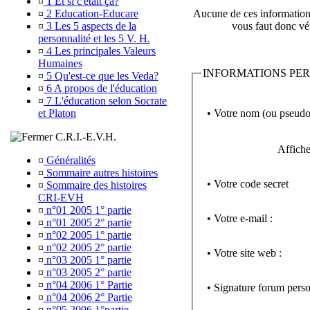
¤
1 Et si c'était ça?
¤
2 Education-Educare
Aucune de ces informations 
¤
3 Les 5 aspects de la
vous faut donc vér
personnalité et les 5 V. H.
¤
4 Les principales Valeurs
Humaines
INFORMATIONS PE
¤
5 Qu'est-ce que les Veda?
¤
6 A propos de l'éducation
¤
7 L'éducation selon Socrate
• Votre nom (ou pseudo
et Platon
C.R.I.-E.V.H.
Affiche
¤
Généralités
¤
Sommaire autres histoires
• Votre code secret
¤
Sommaire des histoires
CRI-EVH
¤
n°01 2005 1° partie
• Votre e-mail :
¤
n°01 2005 2° partie
¤
n°02 2005 1° partie
¤
n°02 2005 2° partie
• Votre site web :
¤
n°03 2005 1° partie
¤
n°03 2005 2° partie
¤
n°04 2006 1° Partie
• Signature forum perso
¤
n°04 2006 2° Partie
¤
n°05 2006 1°partie