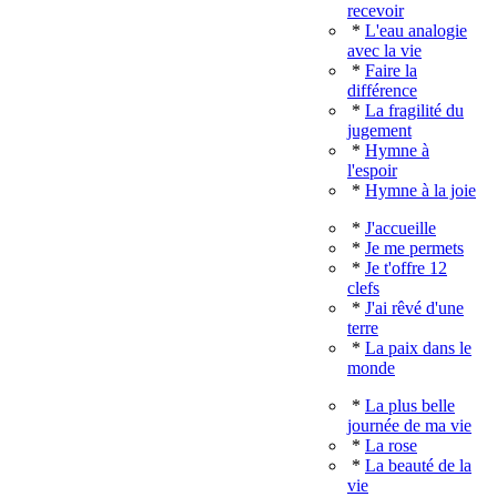
recevoir
*
L'eau analogie
avec la vie
*
Faire la
différence
*
La fragilité du
jugement
*
Hymne à
l'espoir
*
Hymne à la joie
*
J'accueille
*
Je me permets
*
Je t'offre 12
clefs
*
J'ai rêvé d'une
terre
*
La paix dans le
monde
*
La plus belle
journée de ma vie
*
La rose
*
La beauté de la
vie