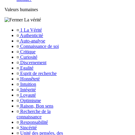
Valeurs humaines
La vérité
¤
1 La Vérité
¤
Authenticité
¤
Auto-analyse
¤
Connaissance de soi
¤
Critique
¤
Curiosité
¤
Discernement
¤
Egalité
¤
Esprit de recherche
¤
Honnêteté
¤
Intuition
¤
Intégrité
¤
Loyauté
¤
Optimisme
¤
Raison, Bon sens
¤
Recherche de la
connaissance
¤
Responsabilité
¤
Sincérité
¤
Unité des pensées, des