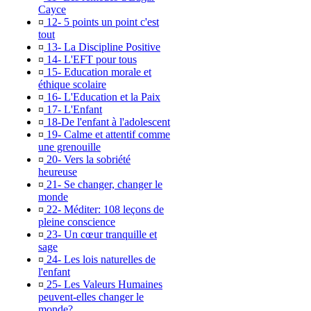
Cayce
¤
12- 5 points un point c'est
tout
¤
13- La Discipline Positive
¤
14- L'EFT pour tous
¤
15- Education morale et
éthique scolaire
¤
16- L'Education et la Paix
¤
17- L'Enfant
¤
18-De l'enfant à l'adolescent
¤
19- Calme et attentif comme
une grenouille
¤
20- Vers la sobriété
heureuse
¤
21- Se changer, changer le
monde
¤
22- Méditer: 108 leçons de
pleine conscience
¤
23- Un cœur tranquille et
sage
¤
24- Les lois naturelles de
l'enfant
¤
25- Les Valeurs Humaines
peuvent-elles changer le
monde?