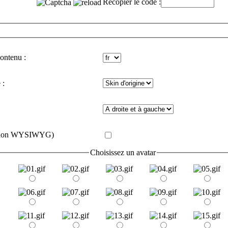
Recopier le code :
contenu :
 :
e (non WYSIWYG)
Choisissez un avatar