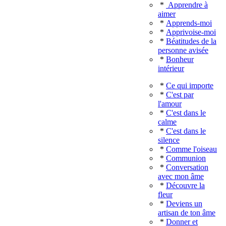
*
Apprendre à
aimer
*
Apprends-moi
*
Apprivoise-moi
*
Béatitudes de la
personne avisée
*
Bonheur
intérieur
*
Ce qui importe
*
C'est par
l'amour
*
C'est dans le
calme
*
C'est dans le
silence
*
Comme l'oiseau
*
Communion
*
Conversation
avec mon âme
*
Découvre la
fleur
*
Deviens un
artisan de ton âme
*
Donner et