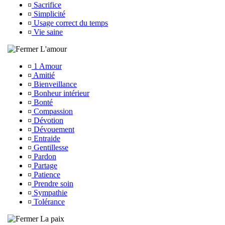
¤
Sacrifice
¤
Simplicité
¤
Usage correct du temps
¤
Vie saine
L'amour
¤
1 Amour
¤
Amitié
¤
Bienveillance
¤
Bonheur intérieur
¤
Bonté
¤
Compassion
¤
Dévotion
¤
Dévouement
¤
Entraide
¤
Gentillesse
¤
Pardon
¤
Partage
¤
Patience
¤
Prendre soin
¤
Sympathie
¤
Tolérance
La paix