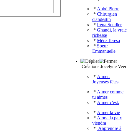
*
Abbé Pierre
*
Chirurgien
clandestin
*
Irena Sendler
*
Ghandi, la vraie
richesse
*
Mère Teresa
*
Soeur
Emmanuelle
Créations Jocelyne Veer
*
Aimer-
Joyeuses fêtes
*
Aimer comme
tu aimes
*
Aimer c'est:
*
Aimer la vie
*
Alors, la paix
viendra
*
Apprendre à