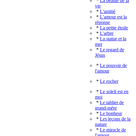
*
La beauté de la
vie
*
L'amitié
*
L'amour est la
réponse
*
La petite étoile
*
L'arbre
*
La statue et la
mer
*
Le regard de
Jésus
*
Le pouvoir de
l'amour
*
Le rocher
*
Le soleil est en
moi
*
Le tablier de
grand-mère
*
Le bonheur
*
Les leçons de la
nature
*
Le miracle de
l'amour