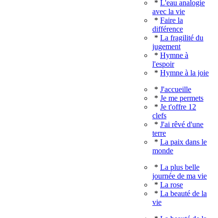
*
L'eau analogie
avec la vie
*
Faire la
différence
*
La fragilité du
jugement
*
Hymne à
l'espoir
*
Hymne à la joie
*
J'accueille
*
Je me permets
*
Je t'offre 12
clefs
*
J'ai rêvé d'une
terre
*
La paix dans le
monde
*
La plus belle
journée de ma vie
*
La rose
*
La beauté de la
vie