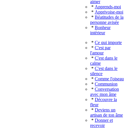
aimer
*
Apprends-moi
*
Apprivoise-moi
*
Béatitudes de la
personne avisée
*
Bonheur
intérieur
*
Ce qui importe
*
C'est par
l'amour
*
C'est dans le
calme
*
C'est dans le
silence
*
Comme l'oiseau
*
Communion
*
Conversation
avec mon âme
*
Découvre la
fleur
*
Deviens un
artisan de ton âme
*
Donner et
recevoir