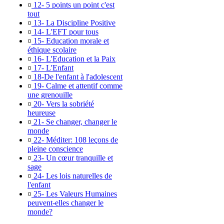
¤
12- 5 points un point c'est
tout
¤
13- La Discipline Positive
¤
14- L'EFT pour tous
¤
15- Education morale et
éthique scolaire
¤
16- L'Education et la Paix
¤
17- L'Enfant
¤
18-De l'enfant à l'adolescent
¤
19- Calme et attentif comme
une grenouille
¤
20- Vers la sobriété
heureuse
¤
21- Se changer, changer le
monde
¤
22- Méditer: 108 leçons de
pleine conscience
¤
23- Un cœur tranquille et
sage
¤
24- Les lois naturelles de
l'enfant
¤
25- Les Valeurs Humaines
peuvent-elles changer le
monde?