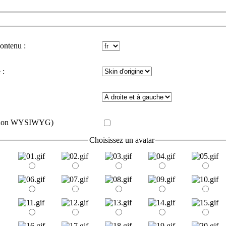
contenu :
 :
e (non WYSIWYG)
Choisissez un avatar