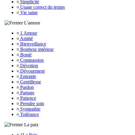
¤
Simplicité
¤
Usage correct du temps
¤
Vie saine
L'amour
¤
1 Amour
¤
Amitié
¤
Bienveillance
¤
Bonheur intérieur
¤
Bonté
¤
Compassion
¤
Dévotion
¤
Dévouement
¤
Entraide
¤
Gentillesse
¤
Pardon
¤
Partage
¤
Patience
¤
Prendre soin
¤
Sympathie
¤
Tolérance
La paix
¤
1La Paix