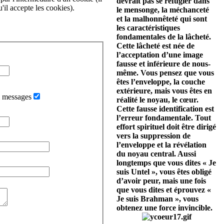
devrait pas se réfugier dans
'il accepte les cookies).
le mensonge, la méchanceté
et la malhonnêteté qui sont
les caractéristiques
fondamentales de la lâcheté.
Cette lâcheté est née de
l’acceptation d’une image
fausse et inférieure de nous-
même. Vous pensez que vous
êtes l’enveloppe, la couche
extérieure, mais vous êtes en
i messages
réalité le noyau, le cœur.
Cette fausse identification est
l’erreur fondamentale. Tout
effort spirituel doit être dirigé
vers la suppression de
l’enveloppe et la révélation
du noyau central. Aussi
longtemps que vous dites « Je
suis Untel », vous êtes obligé
d’avoir peur, mais une fois
que vous dites et éprouvez «
Je suis Brahman », vous
obtenez une force invincible.