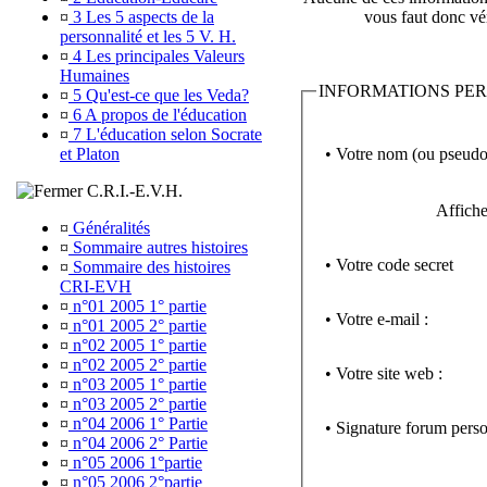
¤
3 Les 5 aspects de la
vous faut donc vér
personnalité et les 5 V. H.
¤
4 Les principales Valeurs
Humaines
INFORMATIONS PE
¤
5 Qu'est-ce que les Veda?
¤
6 A propos de l'éducation
¤
7 L'éducation selon Socrate
• Votre nom (ou pseudo
et Platon
C.R.I.-E.V.H.
Affiche
¤
Généralités
¤
Sommaire autres histoires
• Votre code secret
¤
Sommaire des histoires
CRI-EVH
¤
n°01 2005 1° partie
• Votre e-mail :
¤
n°01 2005 2° partie
¤
n°02 2005 1° partie
¤
n°02 2005 2° partie
• Votre site web :
¤
n°03 2005 1° partie
¤
n°03 2005 2° partie
¤
n°04 2006 1° Partie
• Signature forum perso
¤
n°04 2006 2° Partie
¤
n°05 2006 1°partie
¤
n°05 2006 2°partie