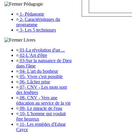
Pédagogie
¤
1- Pédagogie
¤
2- Caractéristiques du
programme
¤
3- Les 5 techniques
Livres
¤
01-La révolution d'un ...
¤
02-L'Art d'être
¤
03-Sur la naissance de Dieu
dans l'âme
¤
04- L'art du bonheur
¤
05- Vivre c'est possible
¤
06- Lâcher prise
¤
07- CNV - Les mots sont
des fenêtres
¤
08- CNV - Vers une
éducation au service de la vie
¤
09- Le miracle de l'eau
¤
10- L'homme qui voulait
être heureux
¤
11- Les remèdes d'Edgar
Cayce