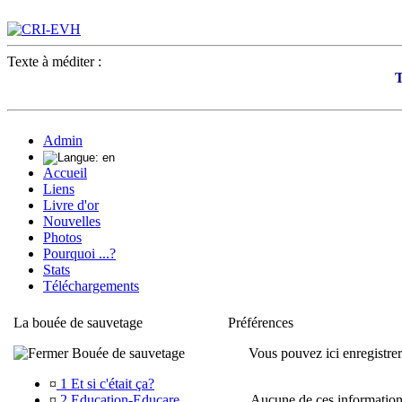
Texte à méditer :
T
Admin
Accueil
Liens
Livre d'or
Nouvelles
Photos
Pourquoi ...?
Stats
Téléchargements
La bouée de sauvetage
Préférences
Bouée de sauvetage
Vous pouvez ici enregistrer
¤
1 Et si c'était ça?
¤
2 Education-Educare
Aucune de ces informations 