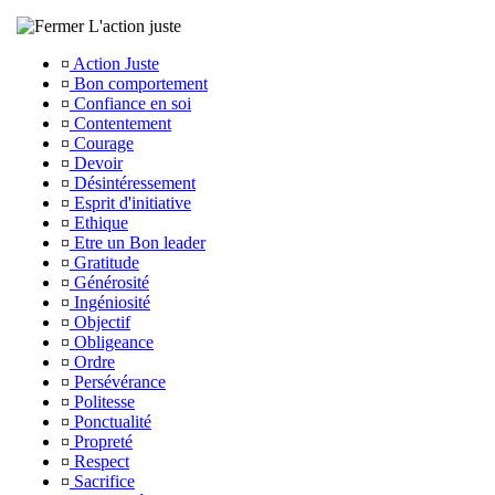
L'action juste
¤
Action Juste
¤
Bon comportement
¤
Confiance en soi
¤
Contentement
¤
Courage
¤
Devoir
¤
Désintéressement
¤
Esprit d'initiative
¤
Ethique
¤
Etre un Bon leader
¤
Gratitude
¤
Générosité
¤
Ingéniosité
¤
Objectif
¤
Obligeance
¤
Ordre
¤
Persévérance
¤
Politesse
¤
Ponctualité
¤
Propreté
¤
Respect
¤
Sacrifice