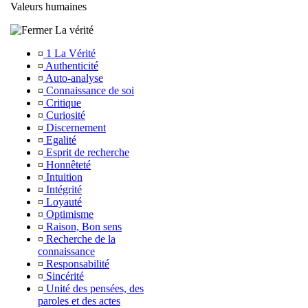
Valeurs humaines
La vérité
¤
1 La Vérité
¤
Authenticité
¤
Auto-analyse
¤
Connaissance de soi
¤
Critique
¤
Curiosité
¤
Discernement
¤
Egalité
¤
Esprit de recherche
¤
Honnêteté
¤
Intuition
¤
Intégrité
¤
Loyauté
¤
Optimisme
¤
Raison, Bon sens
¤
Recherche de la
connaissance
¤
Responsabilité
¤
Sincérité
¤
Unité des pensées, des
paroles et des actes