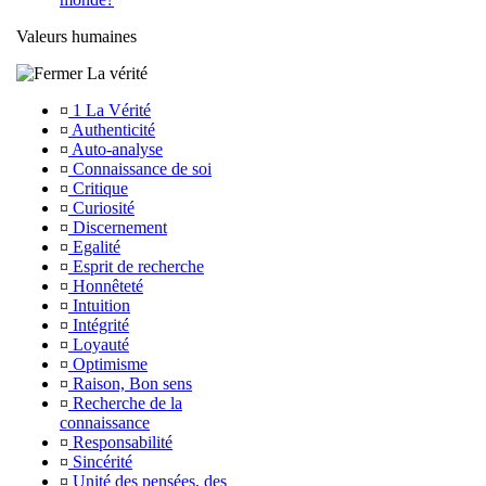
Valeurs humaines
La vérité
¤
1 La Vérité
¤
Authenticité
¤
Auto-analyse
¤
Connaissance de soi
¤
Critique
¤
Curiosité
¤
Discernement
¤
Egalité
¤
Esprit de recherche
¤
Honnêteté
¤
Intuition
¤
Intégrité
¤
Loyauté
¤
Optimisme
¤
Raison, Bon sens
¤
Recherche de la
connaissance
¤
Responsabilité
¤
Sincérité
¤
Unité des pensées, des