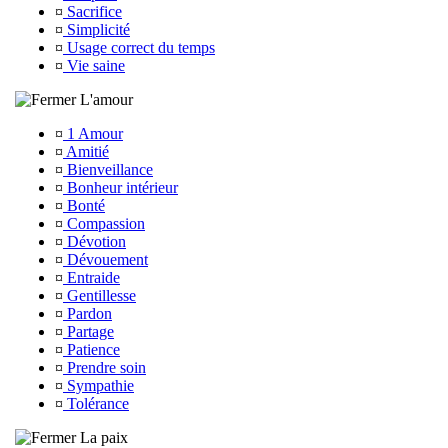
¤
Sacrifice
¤
Simplicité
¤
Usage correct du temps
¤
Vie saine
L'amour
¤
1 Amour
¤
Amitié
¤
Bienveillance
¤
Bonheur intérieur
¤
Bonté
¤
Compassion
¤
Dévotion
¤
Dévouement
¤
Entraide
¤
Gentillesse
¤
Pardon
¤
Partage
¤
Patience
¤
Prendre soin
¤
Sympathie
¤
Tolérance
La paix