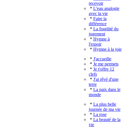
recevoir
*
L'eau analogie
avec la vie
*
Faire la
différence
*
La fragilité du
jugement
*
Hymne à
l'espoir
*
Hymne à la joie
*
J'accueille
*
Je me permets
*
Je t'offre 12
clefs
*
J'ai rêvé d'une
terre
*
La paix dans le
monde
*
La plus belle
journée de ma vie
*
La rose
*
La beauté de la
vie