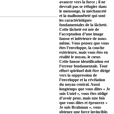
avancer vers la force ; il ne
devrait pas se réfugier dans
le mensonge, la méchanceté
et la malhonnêteté qui sont
les caractéristiques
fondamentales de la lâcheté.
Cette lâcheté est née de
l’acceptation d’une image
fausse et inférieure de nous-
même. Vous pensez que vous
êtes l’enveloppe, la couche
extérieure, mais vous êtes en
réalité le noyau, le cœur.
Cette fausse identification est
l’erreur fondamentale. Tout
effort spirituel doit être dirigé
vers la suppression de
l’enveloppe et la révélation
du noyau central. Aussi
longtemps que vous dites « Je
suis Untel », vous êtes obligé
d’avoir peur, mais une fois
que vous dites et éprouvez «
Je suis Brahman », vous
obtenez une force invincible.