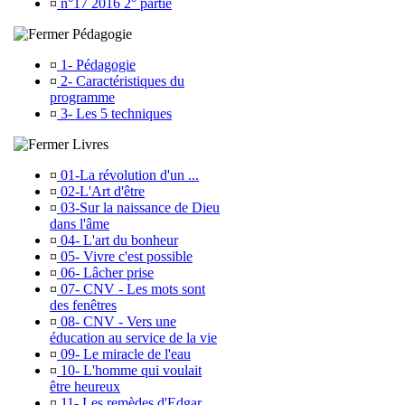
¤
n°17 2016 2° partie
Pédagogie
¤
1- Pédagogie
¤
2- Caractéristiques du
programme
¤
3- Les 5 techniques
Livres
¤
01-La révolution d'un ...
¤
02-L'Art d'être
¤
03-Sur la naissance de Dieu
dans l'âme
¤
04- L'art du bonheur
¤
05- Vivre c'est possible
¤
06- Lâcher prise
¤
07- CNV - Les mots sont
des fenêtres
¤
08- CNV - Vers une
éducation au service de la vie
¤
09- Le miracle de l'eau
¤
10- L'homme qui voulait
être heureux
¤
11- Les remèdes d'Edgar