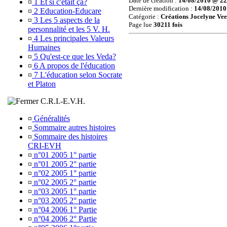
Date de création :
14/08/2010 @ 22
¤
1 Et si c'était ça?
Dernière modification :
14/08/2010
¤
2 Education-Educare
Catégorie :
Créations Jocelyne Ve
¤
3 Les 5 aspects de la
Page lue
30211 fois
personnalité et les 5 V. H.
¤
4 Les principales Valeurs
Humaines
¤
5 Qu'est-ce que les Veda?
¤
6 A propos de l'éducation
¤
7 L'éducation selon Socrate
et Platon
C.R.I.-E.V.H.
¤
Généralités
¤
Sommaire autres histoires
¤
Sommaire des histoires
CRI-EVH
¤
n°01 2005 1° partie
¤
n°01 2005 2° partie
¤
n°02 2005 1° partie
¤
n°02 2005 2° partie
¤
n°03 2005 1° partie
¤
n°03 2005 2° partie
¤
n°04 2006 1° Partie
¤
n°04 2006 2° Partie