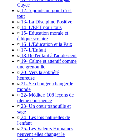
Cayce
¤
12- 5 points un point c'est
tout
¤
13- La Discipline Positive
¤
14- L'EFT pour tous
¤
15- Education morale et
éthique scolaire
¤
16- L'Education et la Paix
¤
17- L'Enfant
¤
18-De l'enfant à l'adolescent
¤
19- Calme et attentif comme
une grenouille
¤
20- Vers la sobriété
heureuse
¤
21- Se changer, changer le
monde
¤
22- Méditer: 108 leçons de
pleine conscience
¤
23- Un cœur tranquille et
sage
¤
24- Les lois naturelles de
l'enfant
¤
25- Les Valeurs Humaines
peuvent-elles changer le
monde?