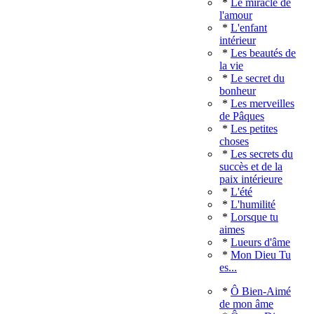
*
Le miracle de
l'amour
*
L'enfant
intérieur
*
Les beautés de
la vie
*
Le secret du
bonheur
*
Les merveilles
de Pâques
*
Les petites
choses
*
Les secrets du
succès et de la
paix intérieure
*
L'été
*
L'humilité
*
Lorsque tu
aimes
*
Lueurs d'âme
*
Mon Dieu Tu
es...
*
Ô Bien-Aimé
de mon âme