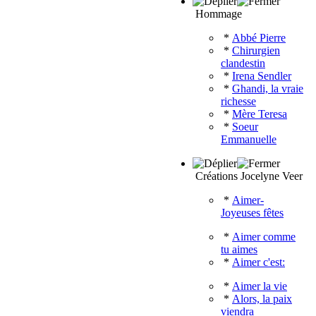
Hommage
*
Abbé Pierre
*
Chirurgien
clandestin
*
Irena Sendler
*
Ghandi, la vraie
richesse
*
Mère Teresa
*
Soeur
Emmanuelle
Créations Jocelyne Veer
*
Aimer-
Joyeuses fêtes
*
Aimer comme
tu aimes
*
Aimer c'est:
*
Aimer la vie
*
Alors, la paix
viendra