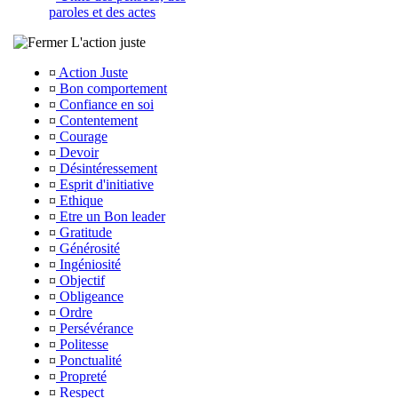
paroles et des actes
L'action juste
¤
Action Juste
¤
Bon comportement
¤
Confiance en soi
¤
Contentement
¤
Courage
¤
Devoir
¤
Désintéressement
¤
Esprit d'initiative
¤
Ethique
¤
Etre un Bon leader
¤
Gratitude
¤
Générosité
¤
Ingéniosité
¤
Objectif
¤
Obligeance
¤
Ordre
¤
Persévérance
¤
Politesse
¤
Ponctualité
¤
Propreté
¤
Respect