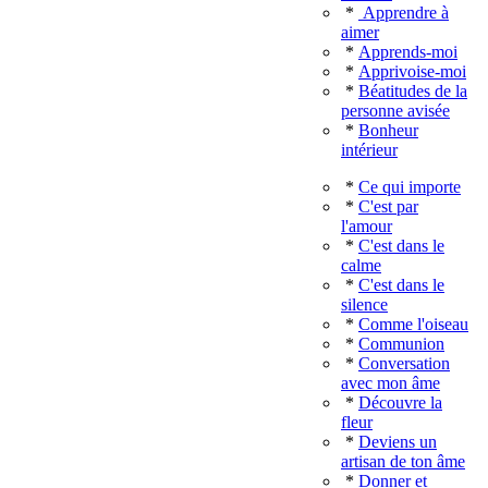
*
Apprendre à
aimer
*
Apprends-moi
*
Apprivoise-moi
*
Béatitudes de la
personne avisée
*
Bonheur
intérieur
*
Ce qui importe
*
C'est par
l'amour
*
C'est dans le
calme
*
C'est dans le
silence
*
Comme l'oiseau
*
Communion
*
Conversation
avec mon âme
*
Découvre la
fleur
*
Deviens un
artisan de ton âme
*
Donner et