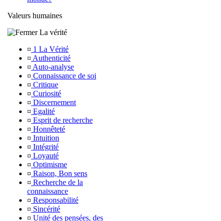
Valeurs humaines
La vérité
¤
1 La Vérité
¤
Authenticité
¤
Auto-analyse
¤
Connaissance de soi
¤
Critique
¤
Curiosité
¤
Discernement
¤
Egalité
¤
Esprit de recherche
¤
Honnêteté
¤
Intuition
¤
Intégrité
¤
Loyauté
¤
Optimisme
¤
Raison, Bon sens
¤
Recherche de la
connaissance
¤
Responsabilité
¤
Sincérité
¤
Unité des pensées, des