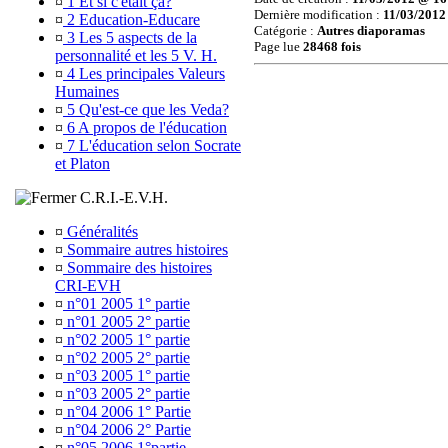
¤
1 Et si c'était ça?
Dernière modification :
11/03/2012
¤
2 Education-Educare
Catégorie :
Autres diaporamas
¤
3 Les 5 aspects de la
Page lue
28468 fois
personnalité et les 5 V. H.
¤
4 Les principales Valeurs
Humaines
¤
5 Qu'est-ce que les Veda?
¤
6 A propos de l'éducation
¤
7 L'éducation selon Socrate
et Platon
C.R.I.-E.V.H.
¤
Généralités
¤
Sommaire autres histoires
¤
Sommaire des histoires
CRI-EVH
¤
n°01 2005 1° partie
¤
n°01 2005 2° partie
¤
n°02 2005 1° partie
¤
n°02 2005 2° partie
¤
n°03 2005 1° partie
¤
n°03 2005 2° partie
¤
n°04 2006 1° Partie
¤
n°04 2006 2° Partie
¤
n°05 2006 1°partie