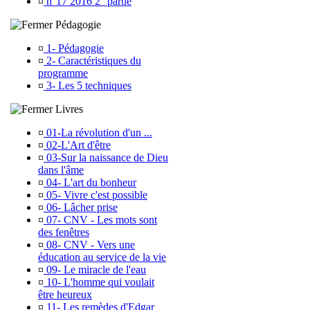
¤
n°17 2016 2° partie
Pédagogie
¤
1- Pédagogie
¤
2- Caractéristiques du
programme
¤
3- Les 5 techniques
Livres
¤
01-La révolution d'un ...
¤
02-L'Art d'être
¤
03-Sur la naissance de Dieu
dans l'âme
¤
04- L'art du bonheur
¤
05- Vivre c'est possible
¤
06- Lâcher prise
¤
07- CNV - Les mots sont
des fenêtres
¤
08- CNV - Vers une
éducation au service de la vie
¤
09- Le miracle de l'eau
¤
10- L'homme qui voulait
être heureux
¤
11- Les remèdes d'Edgar