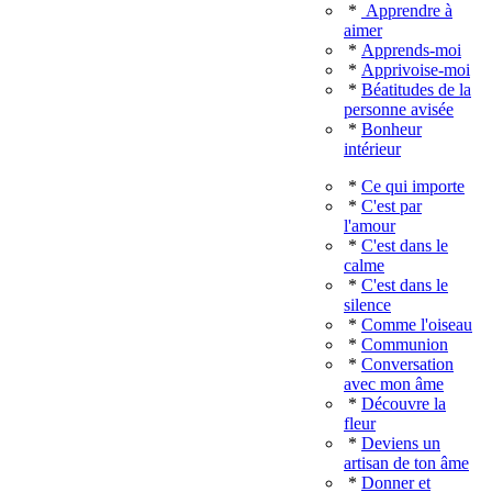
*
Apprendre à
aimer
*
Apprends-moi
*
Apprivoise-moi
*
Béatitudes de la
personne avisée
*
Bonheur
intérieur
*
Ce qui importe
*
C'est par
l'amour
*
C'est dans le
calme
*
C'est dans le
silence
*
Comme l'oiseau
*
Communion
*
Conversation
avec mon âme
*
Découvre la
fleur
*
Deviens un
artisan de ton âme
*
Donner et