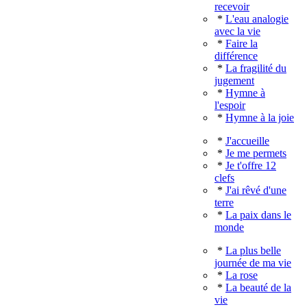
recevoir
*
L'eau analogie
avec la vie
*
Faire la
différence
*
La fragilité du
jugement
*
Hymne à
l'espoir
*
Hymne à la joie
*
J'accueille
*
Je me permets
*
Je t'offre 12
clefs
*
J'ai rêvé d'une
terre
*
La paix dans le
monde
*
La plus belle
journée de ma vie
*
La rose
*
La beauté de la
vie