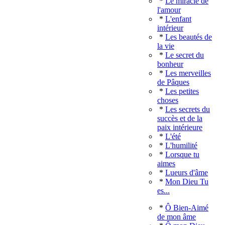
*
Le miracle de
l'amour
*
L'enfant
intérieur
*
Les beautés de
la vie
*
Le secret du
bonheur
*
Les merveilles
de Pâques
*
Les petites
choses
*
Les secrets du
succès et de la
paix intérieure
*
L'été
*
L'humilité
*
Lorsque tu
aimes
*
Lueurs d'âme
*
Mon Dieu Tu
es...
*
Ô Bien-Aimé
de mon âme