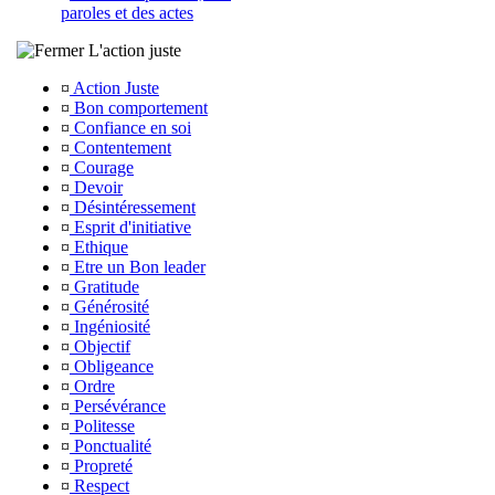
paroles et des actes
L'action juste
¤
Action Juste
¤
Bon comportement
¤
Confiance en soi
¤
Contentement
¤
Courage
¤
Devoir
¤
Désintéressement
¤
Esprit d'initiative
¤
Ethique
¤
Etre un Bon leader
¤
Gratitude
¤
Générosité
¤
Ingéniosité
¤
Objectif
¤
Obligeance
¤
Ordre
¤
Persévérance
¤
Politesse
¤
Ponctualité
¤
Propreté
¤
Respect