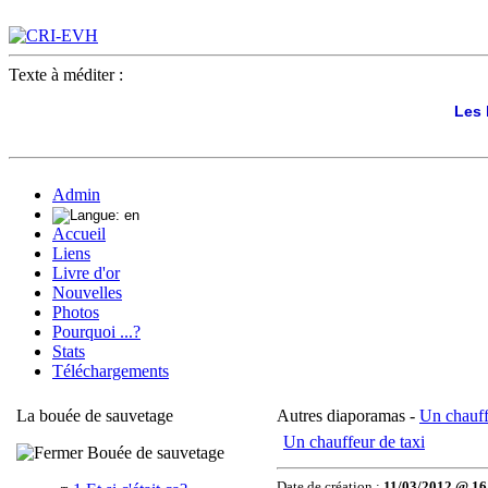
Texte à méditer :
Les 
Admin
Accueil
Liens
Livre d'or
Nouvelles
Photos
Pourquoi ...?
Stats
Téléchargements
La bouée de sauvetage
Autres diaporamas -
Un chauff
Un chauffeur de taxi
Bouée de sauvetage
Date de création :
11/03/2012 @ 16