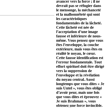
avancer vers la force ; il ne
devrait pas se réfugier dans
le mensonge, la méchanceté
et la malhonnêteté qui sont
les caractéristiques
fondamentales de la lâcheté.
Cette lâcheté est née de
l’acceptation d’une image
fausse et inférieure de nous-
même. Vous pensez que vous
êtes l’enveloppe, la couche
extérieure, mais vous êtes en
réalité le noyau, le cœur.
Cette fausse identification est
l’erreur fondamentale. Tout
effort spirituel doit être dirigé
vers la suppression de
l’enveloppe et la révélation
du noyau central. Aussi
longtemps que vous dites « Je
suis Untel », vous êtes obligé
d’avoir peur, mais une fois
que vous dites et éprouvez «
Je suis Brahman », vous
obtenez une force invincible.