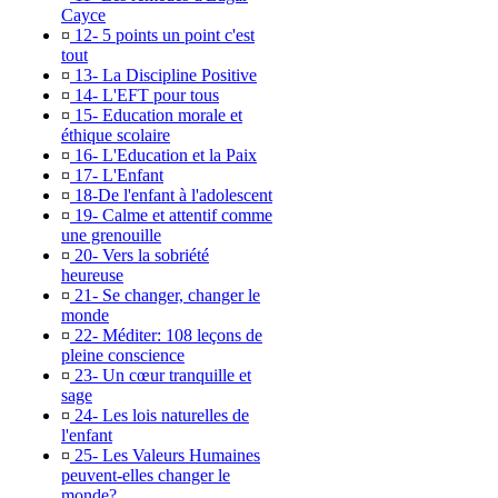
Cayce
¤
12- 5 points un point c'est
tout
¤
13- La Discipline Positive
¤
14- L'EFT pour tous
¤
15- Education morale et
éthique scolaire
¤
16- L'Education et la Paix
¤
17- L'Enfant
¤
18-De l'enfant à l'adolescent
¤
19- Calme et attentif comme
une grenouille
¤
20- Vers la sobriété
heureuse
¤
21- Se changer, changer le
monde
¤
22- Méditer: 108 leçons de
pleine conscience
¤
23- Un cœur tranquille et
sage
¤
24- Les lois naturelles de
l'enfant
¤
25- Les Valeurs Humaines
peuvent-elles changer le
monde?