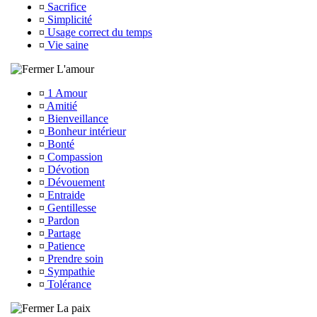
¤
Sacrifice
¤
Simplicité
¤
Usage correct du temps
¤
Vie saine
L'amour
¤
1 Amour
¤
Amitié
¤
Bienveillance
¤
Bonheur intérieur
¤
Bonté
¤
Compassion
¤
Dévotion
¤
Dévouement
¤
Entraide
¤
Gentillesse
¤
Pardon
¤
Partage
¤
Patience
¤
Prendre soin
¤
Sympathie
¤
Tolérance
La paix