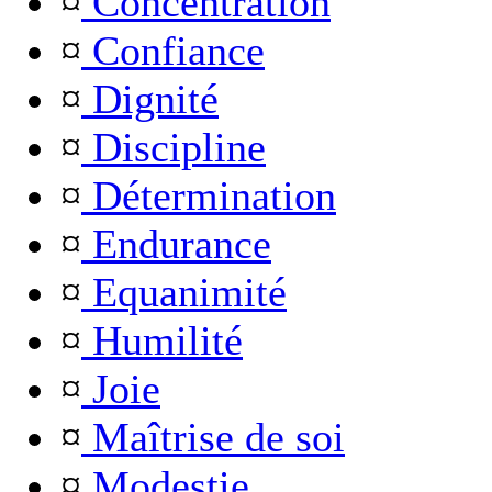
¤
Concentration
¤
Confiance
¤
Dignité
¤
Discipline
¤
Détermination
¤
Endurance
¤
Equanimité
¤
Humilité
¤
Joie
¤
Maîtrise de soi
¤
Modestie