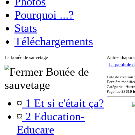
Photos
Pourquoi ...?
Stats
Téléchargements
La bouée de sauvetage
Autres diapor
La parabole d
Bouée de
Date de création 
sauvetage
Dernière modific
Catégorie :
Autr
Page lue
28610 f
¤
1 Et si c'était ça?
¤
2 Education-
Educare