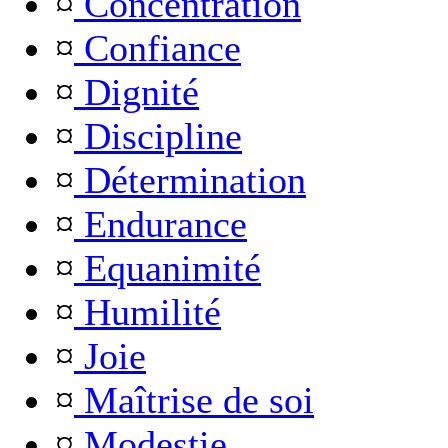
¤
Concentration
¤
Confiance
¤
Dignité
¤
Discipline
¤
Détermination
¤
Endurance
¤
Equanimité
¤
Humilité
¤
Joie
¤
Maîtrise de soi
¤
Modestie