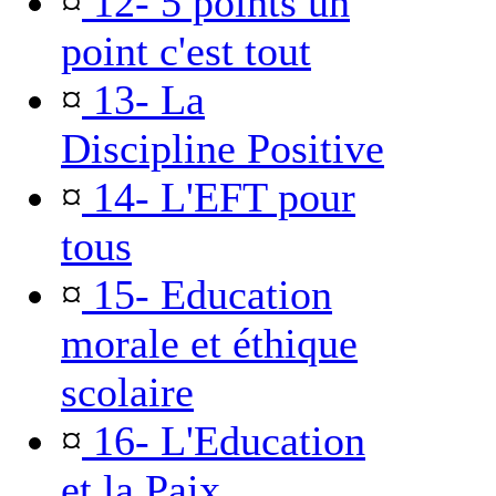
¤
12- 5 points un
point c'est tout
¤
13- La
Discipline Positive
¤
14- L'EFT pour
tous
¤
15- Education
morale et éthique
scolaire
¤
16- L'Education
et la Paix