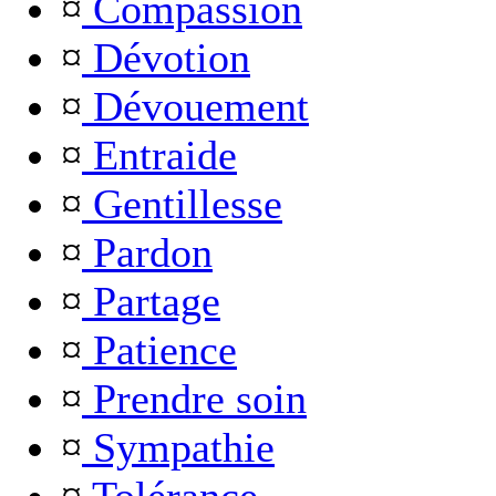
¤
Compassion
¤
Dévotion
¤
Dévouement
¤
Entraide
¤
Gentillesse
¤
Pardon
¤
Partage
¤
Patience
¤
Prendre soin
¤
Sympathie