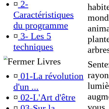
¤
2-
habit
Caractéristiques
monde
du programme
anima
¤
3- Les 5
plante
techniques
arbre
Livres
Sente
rayon
¤
01-La révolution
lumi
d'un ...
augme
¤
02-L'Art d'être
vous,
¤
03-Sur la