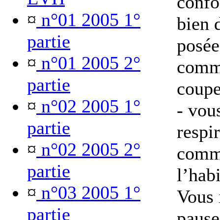
confo
¤
n°01 2005 1°
bien 
partie
posée
¤
n°01 2005 2°
comme
partie
coupe
¤
n°02 2005 1°
- vous
partie
respi
¤
n°02 2005 2°
comm
partie
l’habi
¤
n°03 2005 1°
Vous 
partie
pause