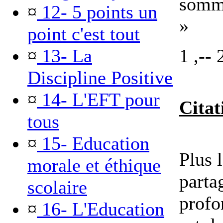
somme
¤
12- 5 points un
»
point c'est tout
¤
13- La
1 ,-- 2
Discipline Positive
¤
14- L'EFT pour
Citat
tous
¤
15- Education
Plus 
morale et éthique
parta
scolaire
profo
¤
16- L'Education