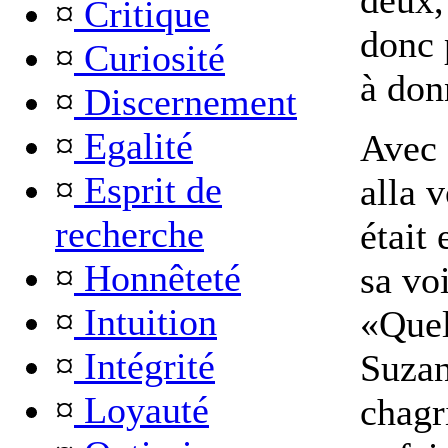
deux,
¤
Critique
donc 
¤
Curiosité
à don
¤
Discernement
¤
Egalité
Avec 
¤
Esprit de
alla v
recherche
était 
¤
Honnêteté
sa voi
¤
Intuition
«Quel
¤
Intégrité
Suzan
¤
Loyauté
chagr