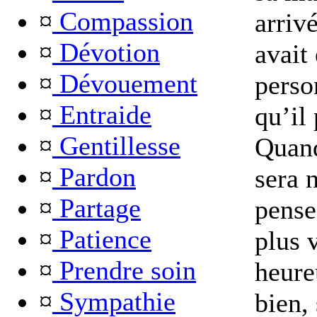
¤
Compassion
arrivé
¤
Dévotion
avait
¤
Dévouement
perso
¤
Entraide
qu’il
¤
Gentillesse
Quand
¤
Pardon
sera 
¤
Partage
pense
¤
Patience
plus 
¤
Prendre soin
heure
¤
Sympathie
bien,