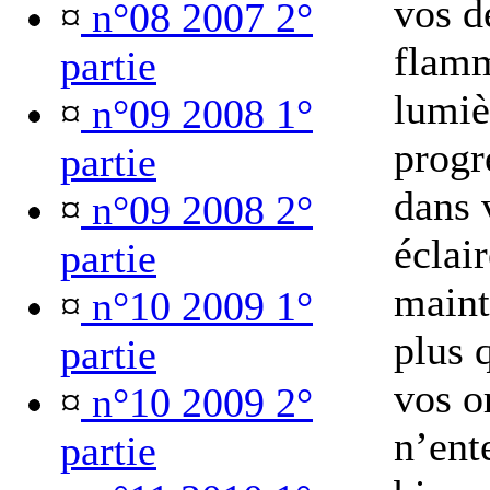
vos d
¤
n°08 2007 2°
flamm
partie
lumiè
¤
n°09 2008 1°
progr
partie
dans v
¤
n°09 2008 2°
éclai
partie
maint
¤
n°10 2009 1°
plus q
partie
vos or
¤
n°10 2009 2°
n’ent
partie