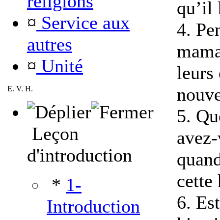
religions
qu’il 
¤
Service aux
4. Pe
autres
mama
¤
Unité
leurs
nouve
E. V. H.
5. Qu
Leçon
avez-
d'introduction
quand
cette 
*
1-
6. Es
Introduction