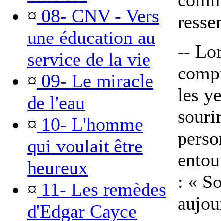
comme
¤
08- CNV - Vers
resse
une éducation au
-- Lo
service de la vie
compt
¤
09- Le miracle
les y
de l'eau
souri
¤
10- L'homme
perso
qui voulait être
entou
heureux
: « S
¤
11- Les remèdes
aujou
d'Edgar Cayce