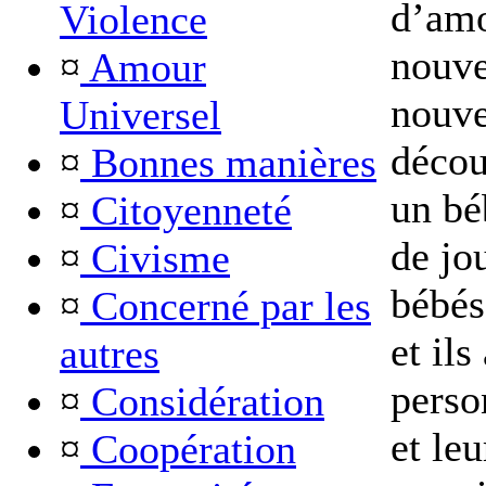
d’amo
Violence
nouve
¤
Amour
nouve
Universel
découv
¤
Bonnes manières
un bé
¤
Citoyenneté
de jo
¤
Civisme
bébés
¤
Concerné par les
et ils
autres
perso
¤
Considération
et leu
¤
Coopération