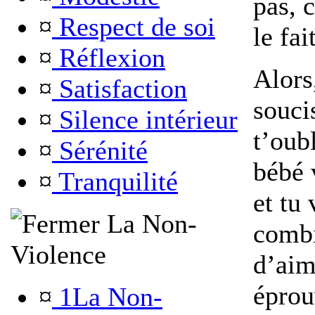
pas, 
¤
Respect de soi
le fai
¤
Réflexion
Alors,
¤
Satisfaction
souci
¤
Silence intérieur
t’oub
¤
Sérénité
bébé 
¤
Tranquilité
et tu
La Non-
combi
Violence
d’aim
éprou
¤
1La Non-