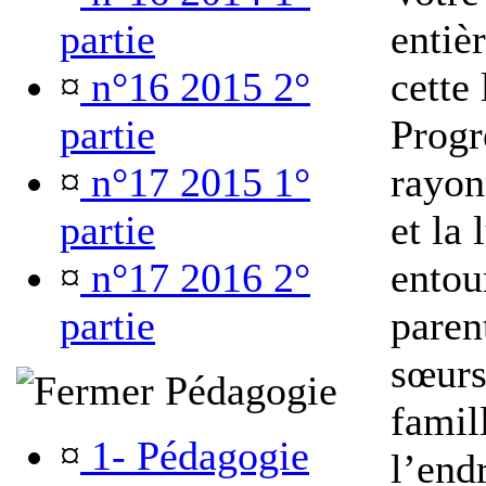
partie
entiè
¤
n°16 2015 2°
cette
partie
Progr
¤
n°17 2015 1°
rayon
partie
et la
¤
n°17 2016 2°
entou
partie
parent
sœurs
Pédagogie
famill
¤
1- Pédagogie
l’end