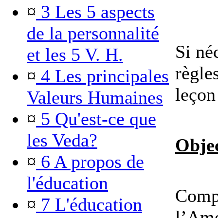
¤
3 Les 5 aspects
de la personnalité
Si né
et les 5 V. H.
règles
¤
4 Les principales
leçon
Valeurs Humaines
¤
5 Qu'est-ce que
les Veda?
Objec
¤
6 A propos de
l'éducation
Comp
¤
7 L'éducation
l’Amo