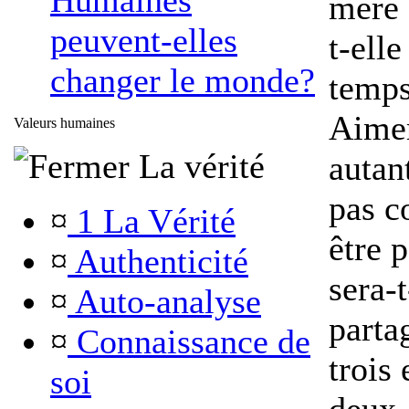
Humaines
mère 
peuvent-elles
t-ell
changer le monde?
temps
Aimer
Valeurs humaines
La vérité
autan
pas c
¤
1 La Vérité
être 
¤
Authenticité
sera-
¤
Auto-analyse
parta
¤
Connaissance de
trois 
soi