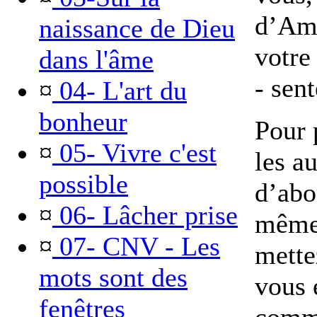
d’Amo
naissance de Dieu
votre
dans l'âme
- sent
¤
04- L'art du
bonheur
Pour 
¤
05- Vivre c'est
les au
possible
d’abo
¤
06- Lâcher prise
même,
¤
07- CNV - Les
mette
mots sont des
vous 
fenêtres