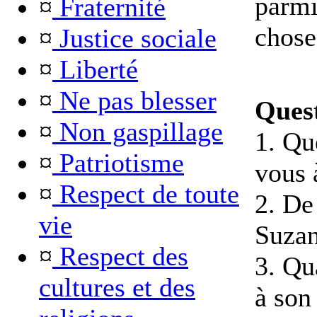
parmi
¤
Fraternité
chose
¤
Justice sociale
¤
Liberté
¤
Ne pas blesser
Quest
¤
Non gaspillage
1. Qu
¤
Patriotisme
vous 
¤
Respect de toute
2. De
vie
Suza
¤
Respect des
3. Qu
cultures et des
à son