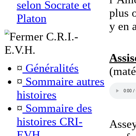
selon Socrate et
plus 
Platon
y en a
C.R.I.-
E.V.H.
Assis
¤
Généralités
(maté
¤
Sommaire autres
histoires
¤
Sommaire des
histoires CRI-
Asse
EVH