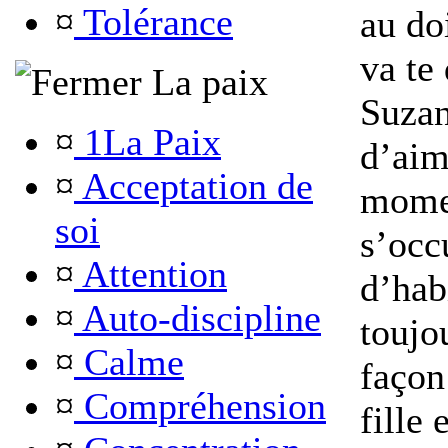
¤
Tolérance
au doi
va te 
La paix
Suzan
¤
1La Paix
d’aim
¤
Acceptation de
momen
soi
s’occ
¤
Attention
d’hab
¤
Auto-discipline
toujo
¤
Calme
façon
¤
Compréhension
fille 