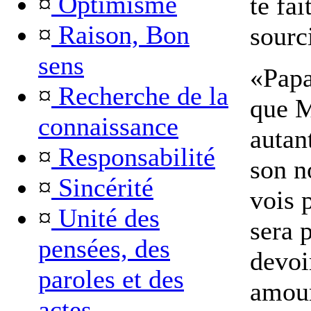
¤
Optimisme
te fai
¤
Raison, Bon
sourc
sens
«Papa
¤
Recherche de la
que 
connaissance
autan
¤
Responsabilité
son n
¤
Sincérité
vois 
¤
Unité des
sera 
pensées, des
devoi
paroles et des
amour
actes