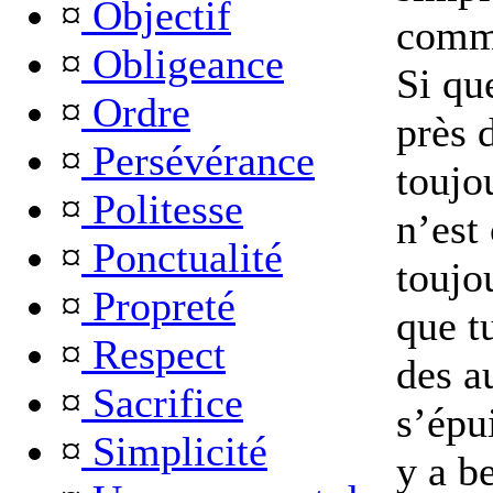
¤
Objectif
comme
¤
Obligeance
Si qu
¤
Ordre
près d
¤
Persévérance
toujou
¤
Politesse
n’est
¤
Ponctualité
toujo
¤
Propreté
que t
¤
Respect
des a
¤
Sacrifice
s’épu
¤
Simplicité
y a b