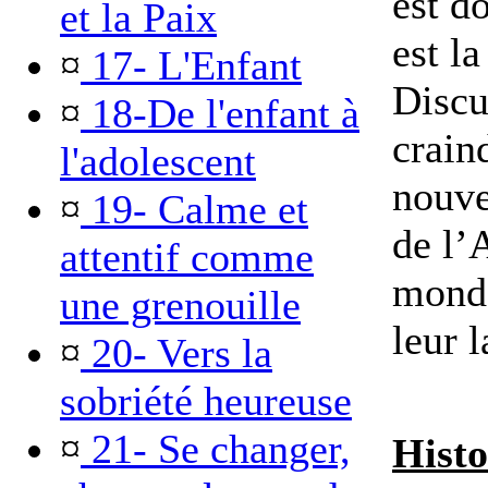
est d
et la Paix
est la
¤
17- L'Enfant
Discu
¤
18-De l'enfant à
crain
l'adolescent
nouve
¤
19- Calme et
de l’
attentif comme
monde
une grenouille
leur 
¤
20- Vers la
sobriété heureuse
¤
21- Se changer,
Histo