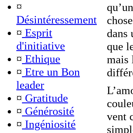
¤
qu’un
Désintéressement
chose
¤
Esprit
dans 
d'initiative
que l
¤
Ethique
mais 
¤
Etre un Bon
différ
leader
L’am
¤
Gratitude
coule
¤
Générosité
vent c
¤
Ingéniosité
simpl