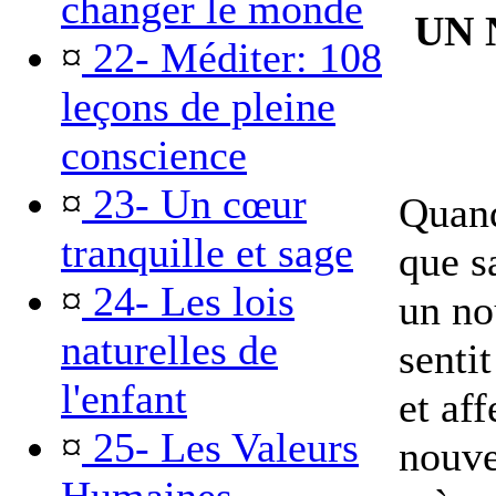
changer le monde
UN 
¤
22- Méditer: 108
leçons de pleine
conscience
¤
23- Un cœur
Quand
tranquille et sage
que s
¤
24- Les lois
un no
naturelles de
sentit
l'enfant
et aff
¤
25- Les Valeurs
nouve