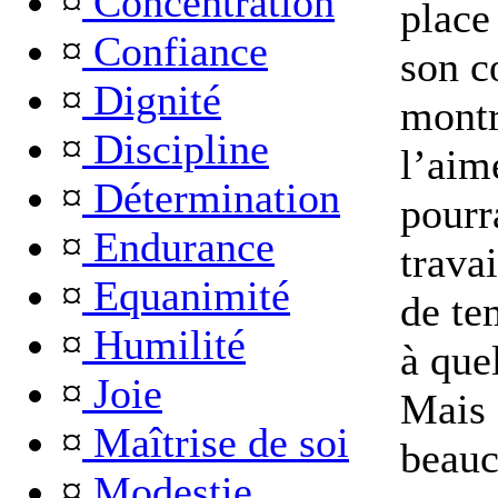
¤
Concentration
place
¤
Confiance
son c
¤
Dignité
montr
¤
Discipline
l’aime
¤
Détermination
pourr
¤
Endurance
travai
¤
Equanimité
de te
¤
Humilité
à que
¤
Joie
Mais 
¤
Maîtrise de soi
beauc
¤
Modestie