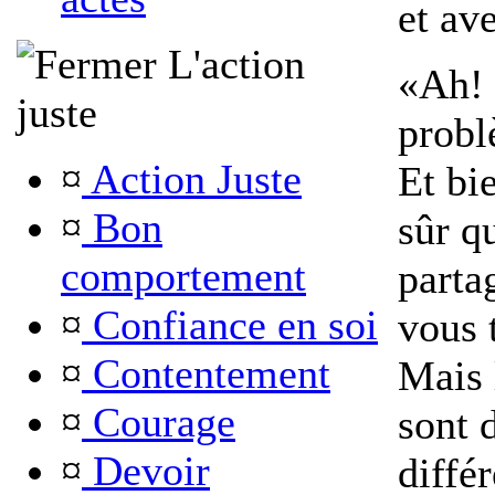
et ave
L'action
«Ah! 
juste
probl
¤
Action Juste
Et bi
¤
Bon
sûr q
comportement
parta
¤
Confiance en soi
vous 
¤
Contentement
Mais 
¤
Courage
sont 
¤
Devoir
différ