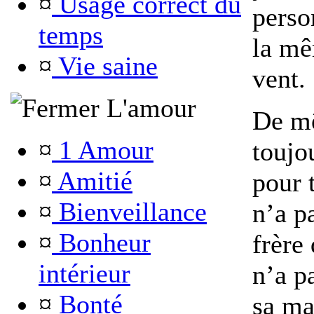
¤
Usage correct du
perso
temps
la mê
¤
Vie saine
vent.
L'amour
De m
¤
1 Amour
toujo
¤
Amitié
pour t
¤
Bienveillance
n’a p
¤
Bonheur
frère 
intérieur
n’a p
¤
Bonté
sa ma