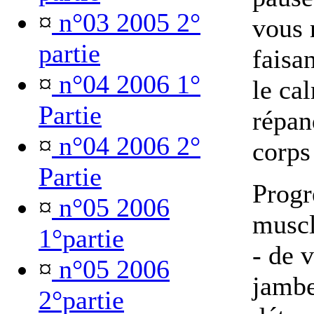
¤
n°03 2005 2°
vous 
partie
faisa
¤
n°04 2006 1°
le cal
Partie
répan
¤
n°04 2006 2°
corps
Partie
Progr
¤
n°05 2006
muscl
1°partie
- de 
¤
n°05 2006
jambe
2°partie