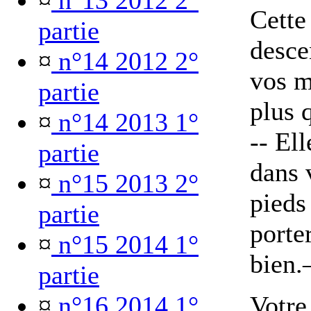
¤
n°13 2012 2°
Cette
partie
desce
¤
n°14 2012 2°
vos m
partie
plus 
¤
n°14 2013 1°
-- El
partie
dans 
¤
n°15 2013 2°
pieds
partie
porte
¤
n°15 2014 1°
bien
partie
¤
n°16 2014 1°
Votre