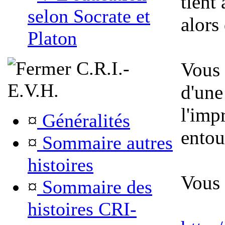
tient 
selon Socrate et
alors
Platon
C.R.I.-
Vous 
E.V.H.
d'une
l'imp
¤
Généralités
entou
¤
Sommaire autres
histoires
Vous 
¤
Sommaire des
histoires CRI-