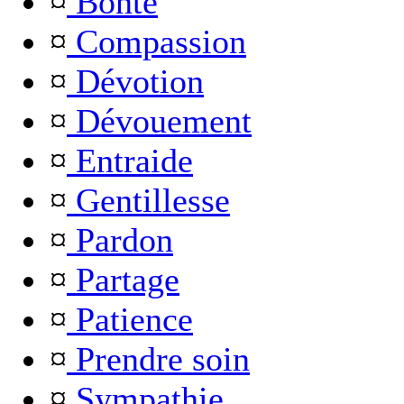
¤
Bonté
¤
Compassion
¤
Dévotion
¤
Dévouement
¤
Entraide
¤
Gentillesse
¤
Pardon
¤
Partage
¤
Patience
¤
Prendre soin
¤
Sympathie