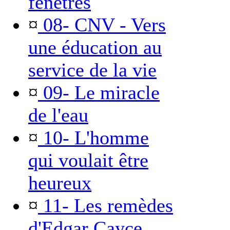
fenêtres
¤
08- CNV - Vers
une éducation au
service de la vie
¤
09- Le miracle
de l'eau
¤
10- L'homme
qui voulait être
heureux
¤
11- Les remèdes
d'Edgar Cayce