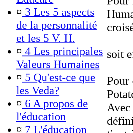
Pour 
¤
3 Les 5 aspects
Humai
de la personnalité
crois
et les 5 V. H.
¤
4 Les principales
soit 
Valeurs Humaines
¤
5 Qu'est-ce que
Pour 
les Veda?
Potat
¤
6 A propos de
Avec c
l'éducation
défin
¤
7 L'éducation