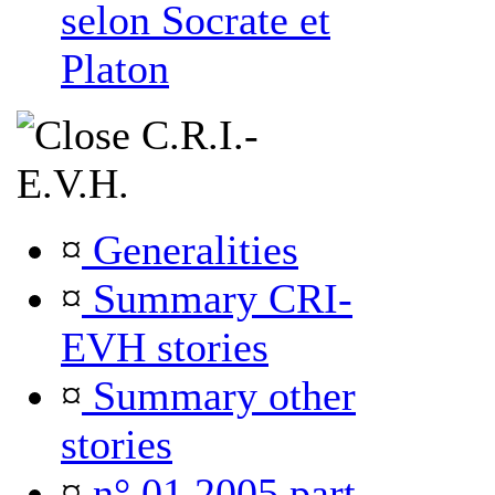
selon Socrate et
Platon
C.R.I.-
E.V.H.
¤
Generalities
¤
Summary CRI-
EVH stories
¤
Summary other
stories
¤
n° 01 2005 part