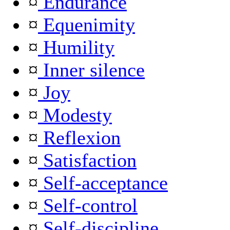
¤
Endurance
¤
Equenimity
¤
Humility
¤
Inner silence
¤
Joy
¤
Modesty
¤
Reflexion
¤
Satisfaction
¤
Self-acceptance
¤
Self-control
¤
Self-discipline