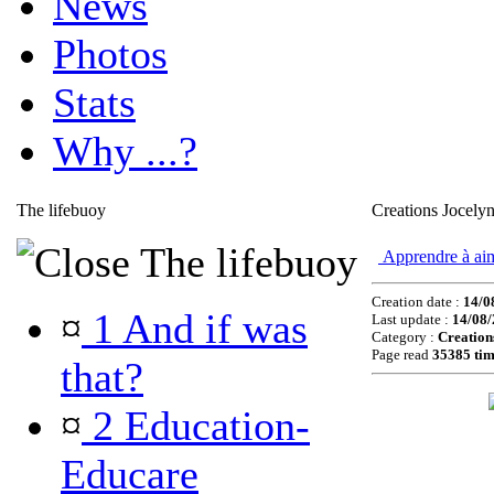
News
Photos
Stats
Why ...?
The lifebuoy
Creations Jocely
The lifebuoy
Apprendre à ai
Creation date :
14/0
¤
1 And if was
Last update :
14/08/
Category :
Creation
Page read
35385 tim
that?
¤
2 Education-
Educare