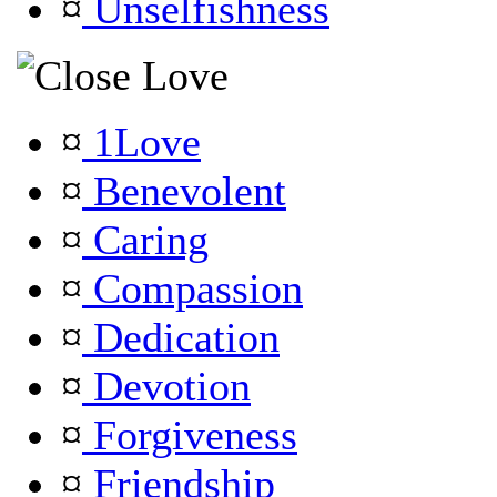
¤
Unselfishness
Love
¤
1Love
¤
Benevolent
¤
Caring
¤
Compassion
¤
Dedication
¤
Devotion
¤
Forgiveness
¤
Friendship