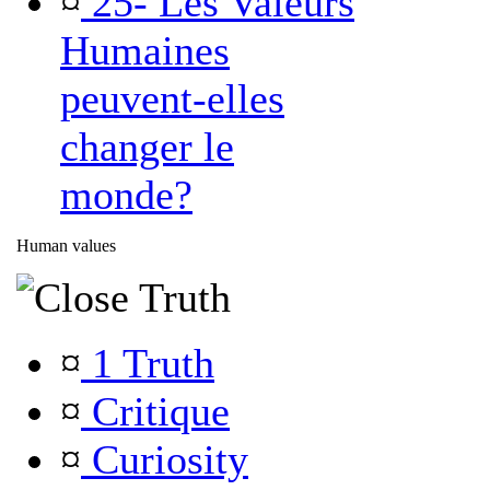
¤
25- Les Valeurs
Humaines
peuvent-elles
changer le
monde?
Human values
Truth
¤
1 Truth
¤
Critique
¤
Curiosity