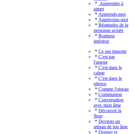
*
Apprendre à
aimer
*
Apprends-moi
*
Apprivoise-moi
*
Béatitudes de la
personne avisée
*
Bonheur
intérieur
*
Ce qui importe
*
C'est par
l'amour
*
C'est dans le
calme
*
C'est dans le
silence
*
Comme l'oiseau
*
Communion
*
Conversation
avec mon âme
*
Découvre la
fleur
*
Deviens un
artisan de ton âme
*
Donner et