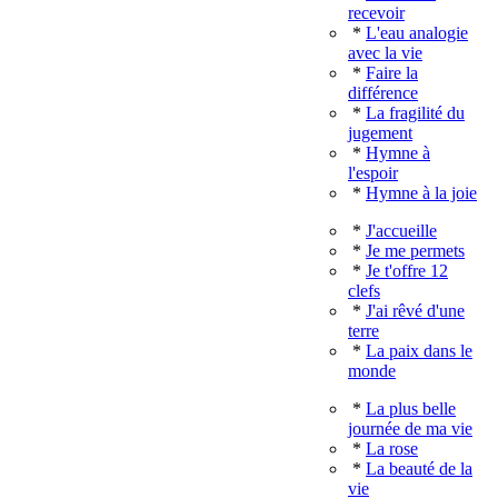
recevoir
*
L'eau analogie
avec la vie
*
Faire la
différence
*
La fragilité du
jugement
*
Hymne à
l'espoir
*
Hymne à la joie
*
J'accueille
*
Je me permets
*
Je t'offre 12
clefs
*
J'ai rêvé d'une
terre
*
La paix dans le
monde
*
La plus belle
journée de ma vie
*
La rose
*
La beauté de la
vie