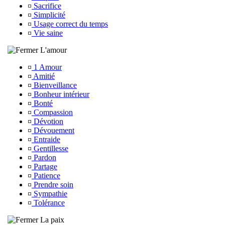
¤
Sacrifice
¤
Simplicité
¤
Usage correct du temps
¤
Vie saine
L'amour
¤
1 Amour
¤
Amitié
¤
Bienveillance
¤
Bonheur intérieur
¤
Bonté
¤
Compassion
¤
Dévotion
¤
Dévouement
¤
Entraide
¤
Gentillesse
¤
Pardon
¤
Partage
¤
Patience
¤
Prendre soin
¤
Sympathie
¤
Tolérance
La paix