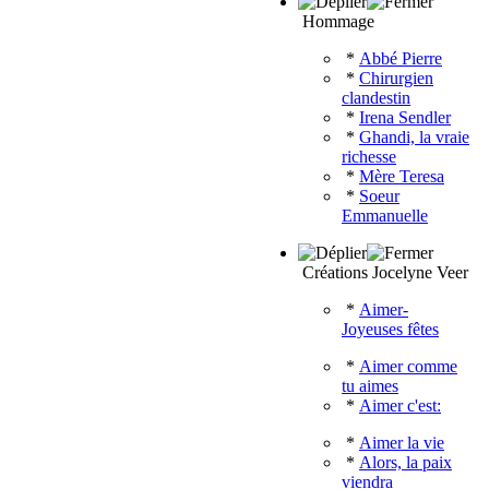
Hommage
*
Abbé Pierre
*
Chirurgien
clandestin
*
Irena Sendler
*
Ghandi, la vraie
richesse
*
Mère Teresa
*
Soeur
Emmanuelle
Créations Jocelyne Veer
*
Aimer-
Joyeuses fêtes
*
Aimer comme
tu aimes
*
Aimer c'est:
*
Aimer la vie
*
Alors, la paix
viendra