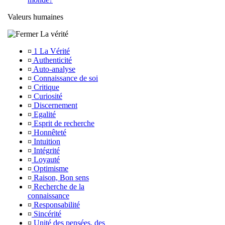
Valeurs humaines
La vérité
¤
1 La Vérité
¤
Authenticité
¤
Auto-analyse
¤
Connaissance de soi
¤
Critique
¤
Curiosité
¤
Discernement
¤
Egalité
¤
Esprit de recherche
¤
Honnêteté
¤
Intuition
¤
Intégrité
¤
Loyauté
¤
Optimisme
¤
Raison, Bon sens
¤
Recherche de la
connaissance
¤
Responsabilité
¤
Sincérité
¤
Unité des pensées, des