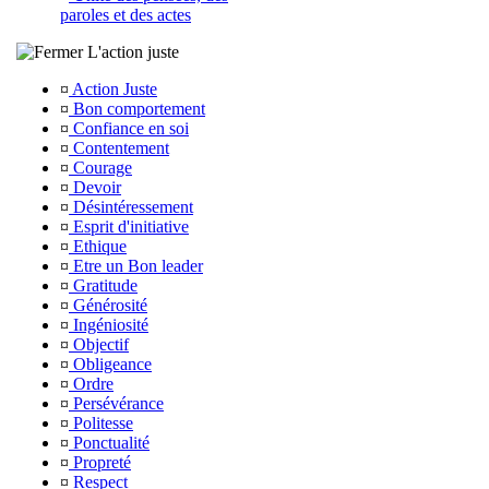
paroles et des actes
L'action juste
¤
Action Juste
¤
Bon comportement
¤
Confiance en soi
¤
Contentement
¤
Courage
¤
Devoir
¤
Désintéressement
¤
Esprit d'initiative
¤
Ethique
¤
Etre un Bon leader
¤
Gratitude
¤
Générosité
¤
Ingéniosité
¤
Objectif
¤
Obligeance
¤
Ordre
¤
Persévérance
¤
Politesse
¤
Ponctualité
¤
Propreté
¤
Respect