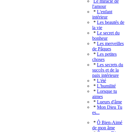
Le miracle de
l'amour
*
L'enfant
intérieur
*
Les beautés de
la vie
*
Le secret du
bonheur
*
Les merveilles
de Pâques
*
Les petites
choses
*
Les secrets du
succès et de la
paix intérieure
*
L'été
*
L'humilité
*
Lorsque tu
aimes
*
Lueurs d'âme
*
Mon Dieu Tu
es...
*
Ô Bien-Aimé
de mon âme