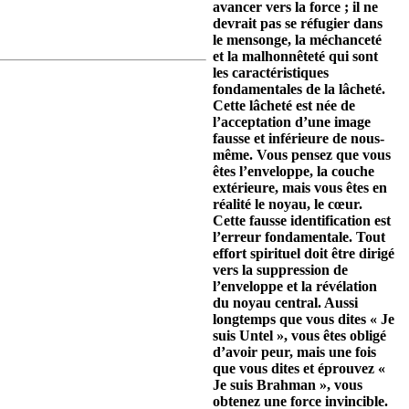
avancer vers la force ; il ne
devrait pas se réfugier dans
le mensonge, la méchanceté
et la malhonnêteté qui sont
les caractéristiques
fondamentales de la lâcheté.
Cette lâcheté est née de
l’acceptation d’une image
fausse et inférieure de nous-
même. Vous pensez que vous
êtes l’enveloppe, la couche
extérieure, mais vous êtes en
réalité le noyau, le cœur.
Cette fausse identification est
l’erreur fondamentale. Tout
effort spirituel doit être dirigé
vers la suppression de
l’enveloppe et la révélation
du noyau central. Aussi
longtemps que vous dites « Je
suis Untel », vous êtes obligé
d’avoir peur, mais une fois
que vous dites et éprouvez «
Je suis Brahman », vous
obtenez une force invincible.