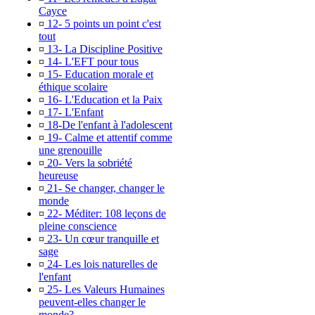
Cayce
¤
12- 5 points un point c'est
tout
¤
13- La Discipline Positive
¤
14- L'EFT pour tous
¤
15- Education morale et
éthique scolaire
¤
16- L'Education et la Paix
¤
17- L'Enfant
¤
18-De l'enfant à l'adolescent
¤
19- Calme et attentif comme
une grenouille
¤
20- Vers la sobriété
heureuse
¤
21- Se changer, changer le
monde
¤
22- Méditer: 108 leçons de
pleine conscience
¤
23- Un cœur tranquille et
sage
¤
24- Les lois naturelles de
l'enfant
¤
25- Les Valeurs Humaines
peuvent-elles changer le
monde?