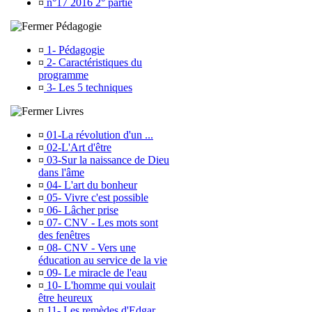
¤
n°17 2016 2° partie
Pédagogie
¤
1- Pédagogie
¤
2- Caractéristiques du
programme
¤
3- Les 5 techniques
Livres
¤
01-La révolution d'un ...
¤
02-L'Art d'être
¤
03-Sur la naissance de Dieu
dans l'âme
¤
04- L'art du bonheur
¤
05- Vivre c'est possible
¤
06- Lâcher prise
¤
07- CNV - Les mots sont
des fenêtres
¤
08- CNV - Vers une
éducation au service de la vie
¤
09- Le miracle de l'eau
¤
10- L'homme qui voulait
être heureux
¤
11- Les remèdes d'Edgar