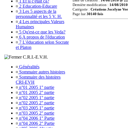
Date de création :
14/08/2010 @ 22
¤
1 Et si c'était ça?
Dernière modification :
14/08/2010
¤
2 Education-Educare
Catégorie :
Créations Jocelyne Ve
¤
3 Les 5 aspects de la
Page lue
30140 fois
personnalité et les 5 V. H.
¤
4 Les principales Valeurs
Humaines
¤
5 Qu'est-ce que les Veda?
¤
6 A propos de l'éducation
¤
7 L'éducation selon Socrate
et Platon
C.R.I.-E.V.H.
¤
Généralités
¤
Sommaire autres histoires
¤
Sommaire des histoires
CRI-EVH
¤
n°01 2005 1° partie
¤
n°01 2005 2° partie
¤
n°02 2005 1° partie
¤
n°02 2005 2° partie
¤
n°03 2005 1° partie
¤
n°03 2005 2° partie
¤
n°04 2006 1° Partie
¤
n°04 2006 2° Partie