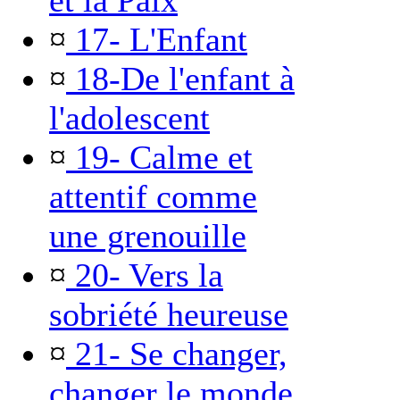
et la Paix
¤
17- L'Enfant
¤
18-De l'enfant à
l'adolescent
¤
19- Calme et
attentif comme
une grenouille
¤
20- Vers la
sobriété heureuse
¤
21- Se changer,
changer le monde