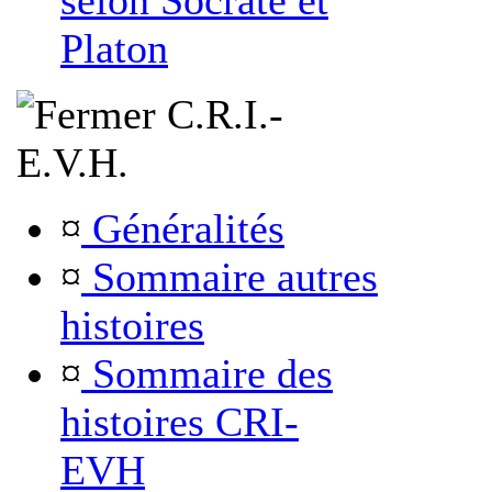
selon Socrate et
Platon
C.R.I.-
E.V.H.
¤
Généralités
¤
Sommaire autres
histoires
¤
Sommaire des
histoires CRI-
EVH