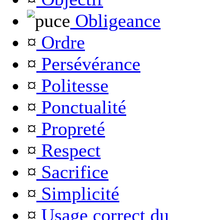
Obligeance
¤
Ordre
¤
Persévérance
¤
Politesse
¤
Ponctualité
¤
Propreté
¤
Respect
¤
Sacrifice
¤
Simplicité
¤
Usage correct du