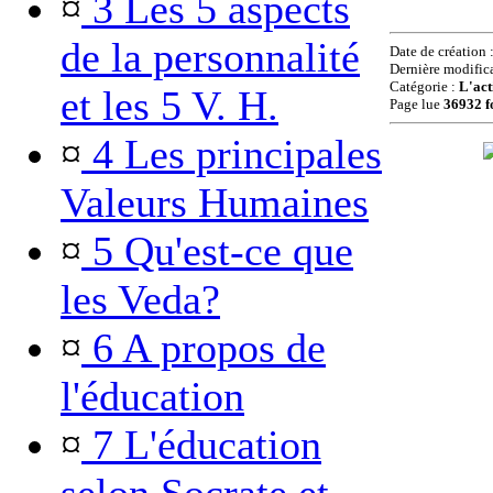
¤
3 Les 5 aspects
de la personnalité
Date de création 
Dernière modific
Catégorie :
L'act
et les 5 V. H.
Page lue
36932 f
¤
4 Les principales
Valeurs Humaines
¤
5 Qu'est-ce que
les Veda?
¤
6 A propos de
l'éducation
¤
7 L'éducation