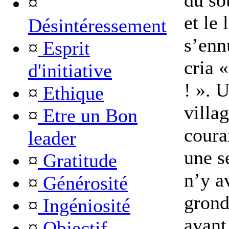
du so
¤
et le
Désintéressement
s’enn
¤
Esprit
cria 
d'initiative
! ». 
¤
Ethique
villa
¤
Etre un Bon
coura
leader
une s
¤
Gratitude
n’y av
¤
Générosité
grond
¤
Ingéniosité
avant
¤
Objectif