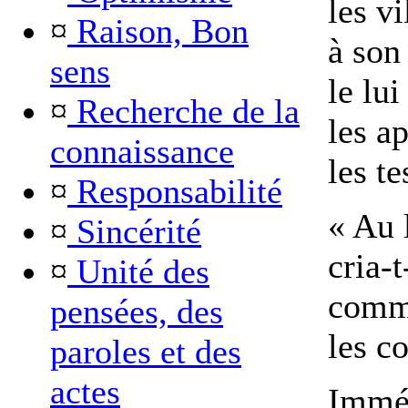
les v
¤
Raison, Bon
à son
sens
le lui
¤
Recherche de la
les ap
connaissance
les te
¤
Responsabilité
« Au 
¤
Sincérité
cria-
¤
Unité des
comme
pensées, des
les co
paroles et des
actes
Imméd