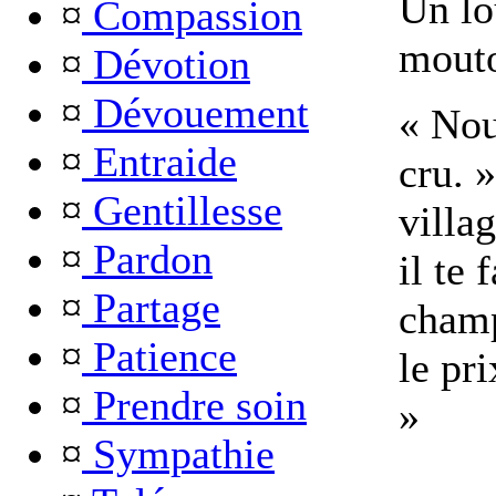
Un lo
¤
Compassion
mouto
¤
Dévotion
¤
Dévouement
« Nou
¤
Entraide
cru. 
¤
Gentillesse
villa
¤
Pardon
il te 
¤
Partage
champ
¤
Patience
le pr
¤
Prendre soin
»
¤
Sympathie