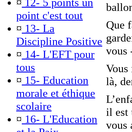
¤
12- 5 points un
ballo
point c'est tout
Que f
¤
13- La
garde
Discipline Positive
vous -
¤
14- L'EFT pour
tous
Vous 
¤
15- Education
là, de
morale et éthique
L’enf
scolaire
il est
¤
16- L'Education
vous 