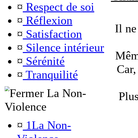
¤
Respect de soi
¤
Réflexion
Il ne
¤
Satisfaction
¤
Silence intérieur
Même
¤
Sérénité
Car,
¤
Tranquilité
La Non-
Plu
Violence
¤
1La Non-