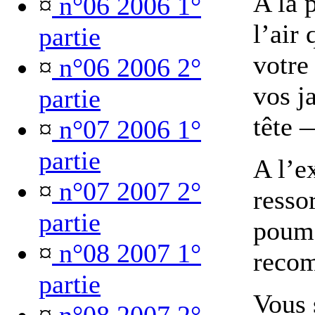
A la 
¤
n°06 2006 1°
l’air
partie
votre
¤
n°06 2006 2°
vos j
partie
tête 
¤
n°07 2006 1°
partie
A l’e
¤
n°07 2007 2°
ressor
partie
poumo
¤
n°08 2007 1°
reco
partie
Vous s