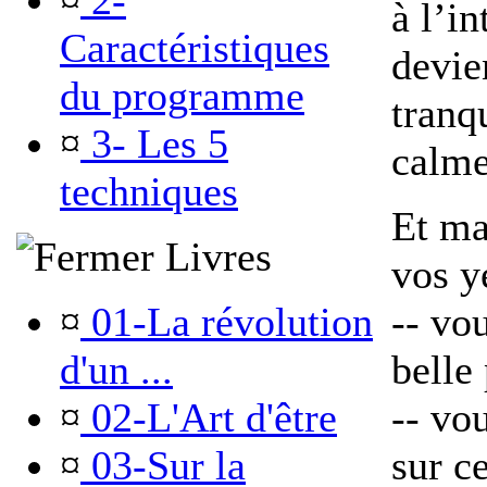
¤
2-
à l’in
Caractéristiques
devie
du programme
tranq
¤
3- Les 5
calme
techniques
Et ma
Livres
vos y
¤
01-La révolution
-- vo
d'un ...
belle
¤
02-L'Art d'être
-- vo
¤
03-Sur la
sur ce