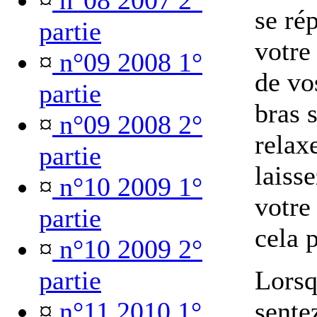
¤
n°08 2007 2°
se rép
partie
votre
¤
n°09 2008 1°
de vo
partie
bras 
¤
n°09 2008 2°
relax
partie
laisse
¤
n°10 2009 1°
votre 
partie
cela p
¤
n°10 2009 2°
partie
Lorsq
¤
n°11 2010 1°
sente