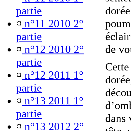
partie
dorée
¤
n°11 2010 2°
poumo
partie
éclair
¤
n°12 2010 2°
de vo
partie
Cette
¤
n°12 2011 1°
dorée
partie
décou
¤
n°13 2011 1°
d’omb
partie
dans 
¤
n°13 2012 2°