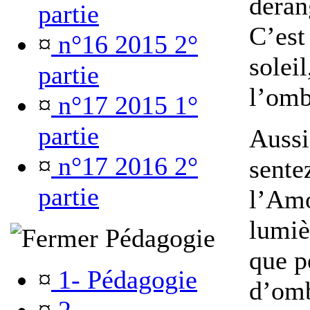
déran
partie
C’est
¤
n°16 2015 2°
soleil
partie
l’omb
¤
n°17 2015 1°
partie
Aussi
¤
n°17 2016 2°
sente
partie
l’Amo
lumiè
Pédagogie
que p
¤
1- Pédagogie
d’omb