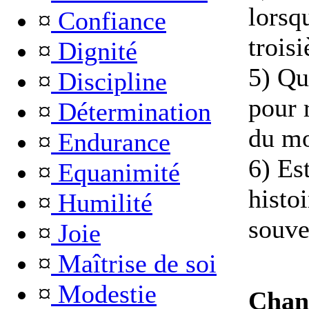
lorsqu
¤
Confiance
trois
¤
Dignité
5) Qu
¤
Discipline
pour 
¤
Détermination
du mo
¤
Endurance
6) Es
¤
Equanimité
histo
¤
Humilité
souve
¤
Joie
¤
Maîtrise de soi
¤
Modestie
Chan