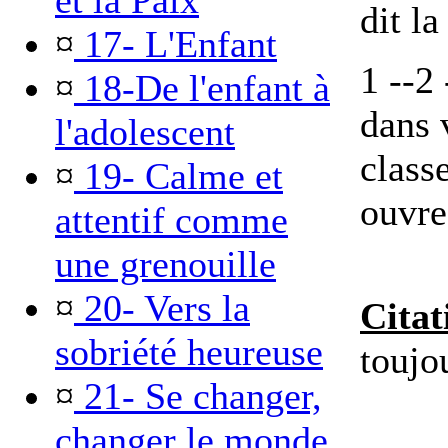
et la Paix
dit l
¤
17- L'Enfant
1 --2 
¤
18-De l'enfant à
dans 
l'adolescent
classe
¤
19- Calme et
ouvre
attentif comme
une grenouille
¤
20- Vers la
Citat
sobriété heureuse
toujou
¤
21- Se changer,
changer le monde