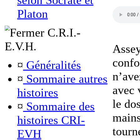
selon Socrate et
Platon
C.R.I.-
E.V.H.
Asse
confo
¤
Généralités
n’ave
¤
Sommaire autres
avec 
histoires
le dos
¤
Sommaire des
mains
histoires CRI-
tourn
EVH