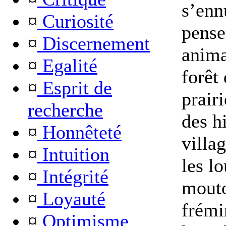
s’ennu
¤
Curiosité
pense
¤
Discernement
anima
¤
Egalité
forêt 
¤
Esprit de
prairi
recherche
des hi
¤
Honnêteté
villa
¤
Intuition
les lo
¤
Intégrité
mouto
¤
Loyauté
frémi
¤
Optimisme