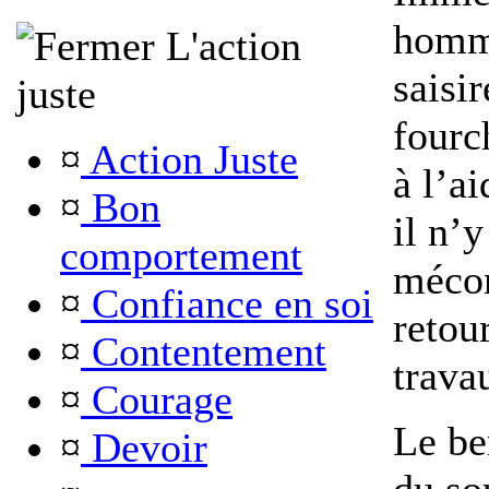
homme
L'action
saisi
juste
fourc
¤
Action Juste
à l’a
¤
Bon
il n’y
comportement
mécon
¤
Confiance en soi
retou
¤
Contentement
trava
¤
Courage
Le be
¤
Devoir