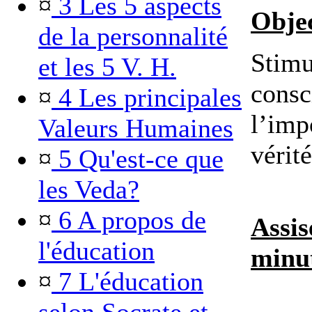
¤
3 Les 5 aspects
Objec
de la personnalité
Stimu
et les 5 V. H.
consc
¤
4 Les principales
l’imp
Valeurs Humaines
vérité
¤
5 Qu'est-ce que
les Veda?
¤
6 A propos de
Assis
l'éducation
minut
¤
7 L'éducation