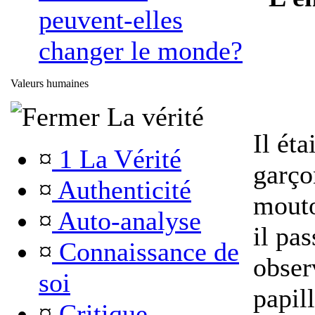
peuvent-elles
changer le monde?
Valeurs humaines
La vérité
Il éta
¤
1 La Vérité
garço
¤
Authenticité
mouto
¤
Auto-analyse
il pas
¤
Connaissance de
observ
soi
papil
¤
Critique