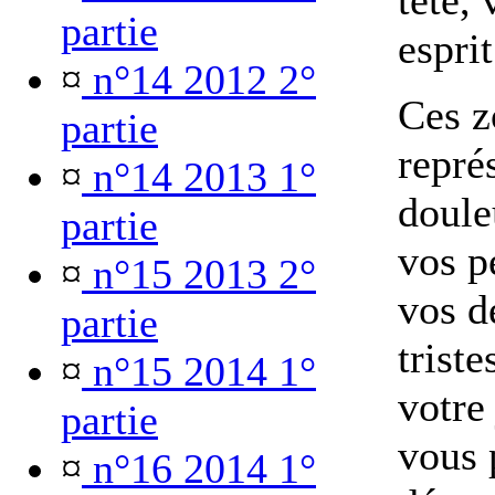
tête,
partie
esprit
¤
n°14 2012 2°
Ces z
partie
repré
¤
n°14 2013 1°
doule
partie
vos p
¤
n°15 2013 2°
vos d
partie
trist
¤
n°15 2014 1°
votre 
partie
vous 
¤
n°16 2014 1°