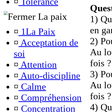
¤
Tolérance
Quest
La paix
1) Qu
en ga
¤
1La Paix
2) Pou
¤
Acceptation de
Au lo
soi
fois ?
¤
Attention
3) Pou
¤
Auto-discipline
Au lo
¤
Calme
fois ?
¤
Compréhension
4) Qu
¤
Concentration