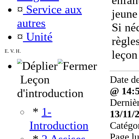
enfan
¤
Service aux
jeune
autres
Si né
¤
Unité
règle
leçon
E. V. H.
Leçon
Date de
@ 14:
d'introduction
Dernièr
*
1-
13/11/
Introduction
Catégo
Page l