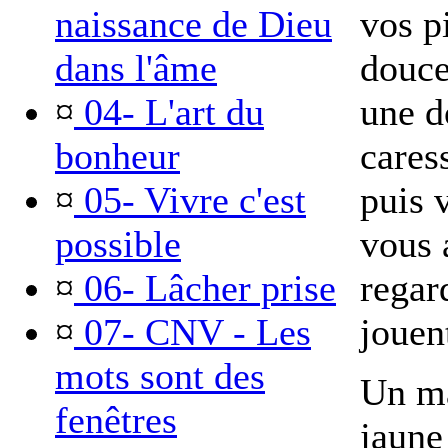
naissance de Dieu
vos p
dans l'âme
douce
¤
04- L'art du
une d
bonheur
cares
¤
05- Vivre c'est
puis 
possible
vous 
¤
06- Lâcher prise
regar
¤
07- CNV - Les
jouen
mots sont des
Un ma
fenêtres
jaune