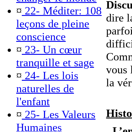
Discu
¤
22- Méditer: 108
dire 
leçons de pleine
parfo
conscience
diffic
¤
23- Un cœur
Comme
tranquille et sage
vous 
¤
24- Les lois
la vér
naturelles de
l'enfant
Histo
¤
25- Les Valeurs
Humaines
L’en