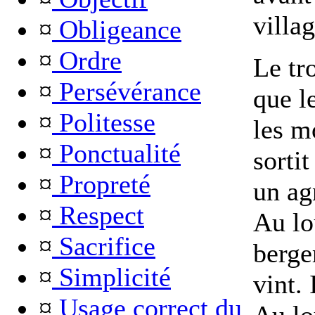
villag
¤
Obligeance
¤
Ordre
Le tr
¤
Persévérance
que l
¤
Politesse
les m
¤
Ponctualité
sortit
¤
Propreté
un ag
¤
Respect
Au lo
¤
Sacrifice
berge
¤
Simplicité
vint. 
¤
Usage correct du