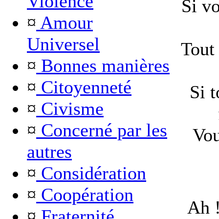
Violence
Si vo
¤
Amour
Universel
Tout
¤
Bonnes manières
¤
Citoyenneté
Si 
¤
Civisme
¤
Concerné par les
Vou
autres
¤
Considération
¤
Coopération
Ah 
¤
Fraternité