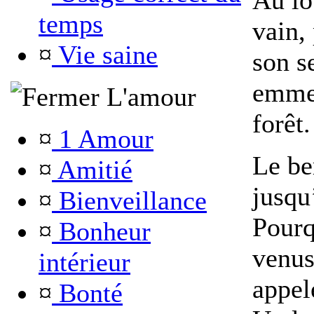
Au lo
temps
vain,
¤
Vie saine
son s
emmen
L'amour
forêt.
¤
1 Amour
Le be
¤
Amitié
jusqu
¤
Bienveillance
Pourq
¤
Bonheur
venus
intérieur
appelé
¤
Bonté