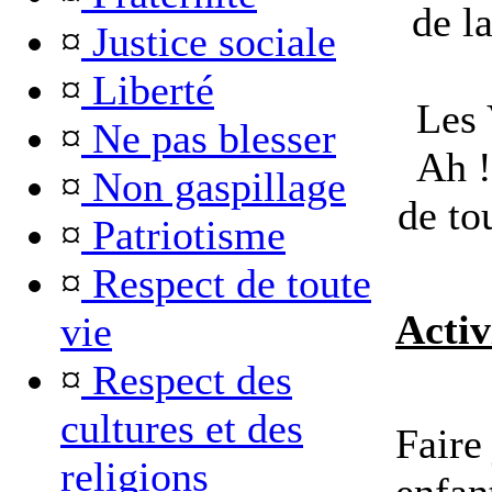
de l
¤
Justice sociale
¤
Liberté
Les 
¤
Ne pas blesser
Ah !
¤
Non gaspillage
de to
¤
Patriotisme
¤
Respect de toute
Activ
vie
¤
Respect des
cultures et des
Faire
religions