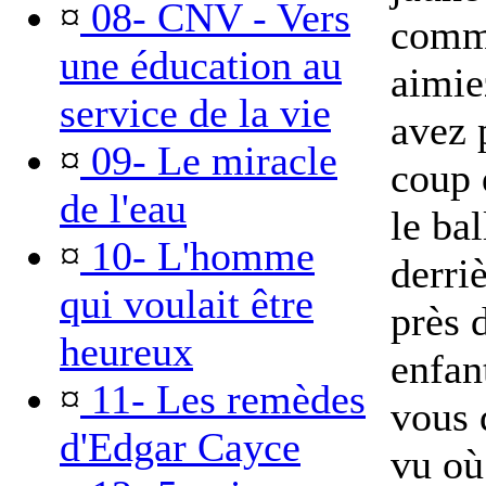
¤
08- CNV - Vers
comme
une éducation au
aimie
service de la vie
avez 
¤
09- Le miracle
coup 
de l'eau
le ba
¤
10- L'homme
derri
qui voulait être
près 
heureux
enfan
¤
11- Les remèdes
vous 
d'Edgar Cayce
vu où