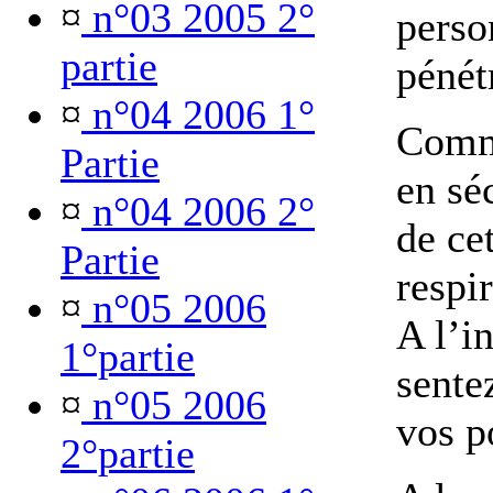
¤
n°03 2005 2°
perso
partie
pénét
¤
n°04 2006 1°
Comm
Partie
en séc
¤
n°04 2006 2°
de ce
Partie
respi
¤
n°05 2006
A l’i
1°partie
sentez
¤
n°05 2006
vos 
2°partie