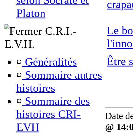
selon Socrate et
crapa
Platon
Le bo
C.R.I.-
l'inn
E.V.H.
Être 
¤
Généralités
¤
Sommaire autres
histoires
¤
Sommaire des
histoires CRI-
Date de
EVH
@ 14: