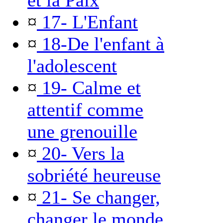
et la Paix
¤
17- L'Enfant
¤
18-De l'enfant à
l'adolescent
¤
19- Calme et
attentif comme
une grenouille
¤
20- Vers la
sobriété heureuse
¤
21- Se changer,
changer le monde