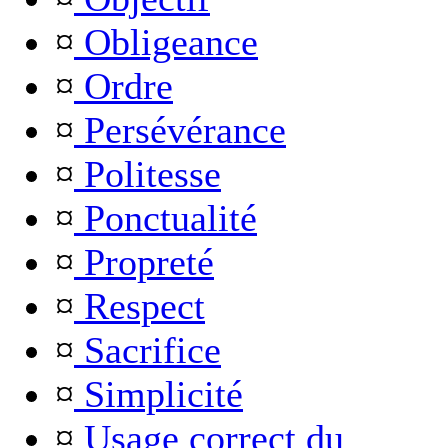
¤
Obligeance
¤
Ordre
¤
Persévérance
¤
Politesse
¤
Ponctualité
¤
Propreté
¤
Respect
¤
Sacrifice
¤
Simplicité
¤
Usage correct du