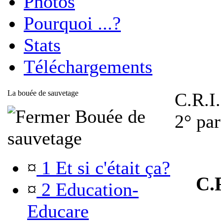
Photos
Pourquoi ...?
Stats
Téléchargements
La bouée de sauvetage
C.R.I
Bouée de
2° par
sauvetage
¤
1 Et si c'était ça?
C.R
¤
2 Education-
Educare