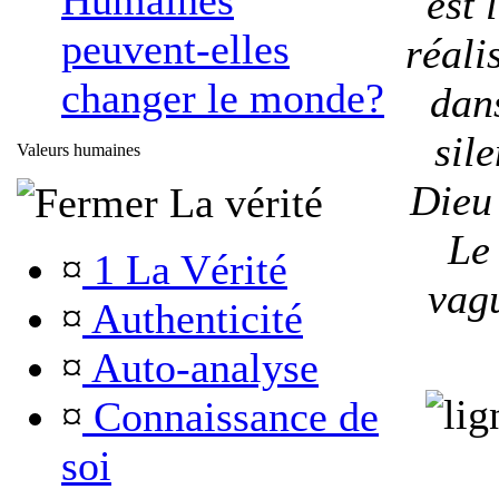
Humaines
est 
peuvent-elles
réali
changer le monde?
dan
sil
Valeurs humaines
Dieu 
La vérité
Le 
¤
1 La Vérité
vagu
¤
Authenticité
¤
Auto-analyse
¤
Connaissance de
soi