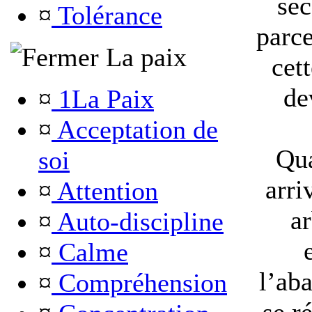
sec
¤
Tolérance
parce
La paix
cett
de
¤
1La Paix
¤
Acceptation de
Qua
soi
arri
¤
Attention
ar
¤
Auto-discipline
¤
Calme
l’aba
¤
Compréhension