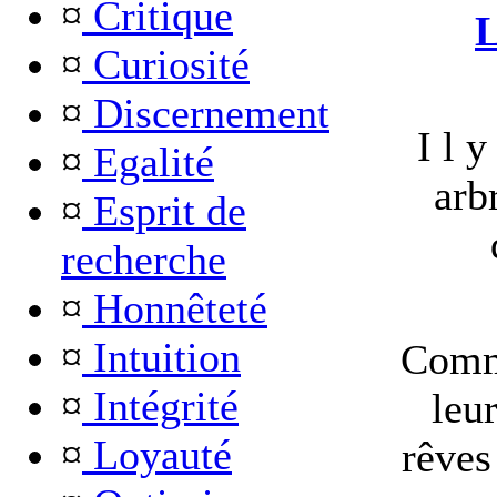
¤
Critique
L
¤
Curiosité
¤
Discernement
I l y
¤
Egalité
arb
¤
Esprit de
recherche
¤
Honnêteté
¤
Intuition
Comme
¤
Intégrité
leur
¤
Loyauté
rêves