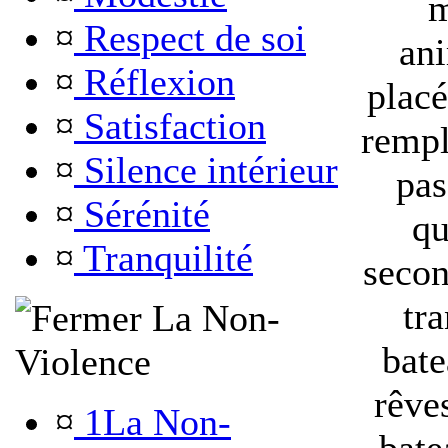
m
¤
Respect de soi
ani
¤
Réflexion
placé
¤
Satisfaction
rempl
¤
Silence intérieur
pas
¤
Sérénité
qu
¤
Tranquilité
secon
tr
La Non-
bate
Violence
rêve
¤
1La Non-