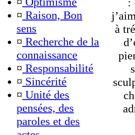
¤
Optimisme
:
¤
Raison, Bon
j’aim
sens
à tr
¤
Recherche de la
d’
connaissance
pie
¤
Responsabilité
¤
Sincérité
scul
¤
Unité des
ch
pensées, des
ad
paroles et des
actes