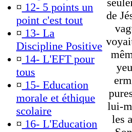
seule
¤
12- 5 points un
de Jé
point c'est tout
vag
¤
13- La
voyait
Discipline Positive
même
¤
14- L'EFT pour
yeu
tous
erm
¤
15- Education
pures
morale et éthique
lui-m
scolaire
les a
¤
16- L'Education