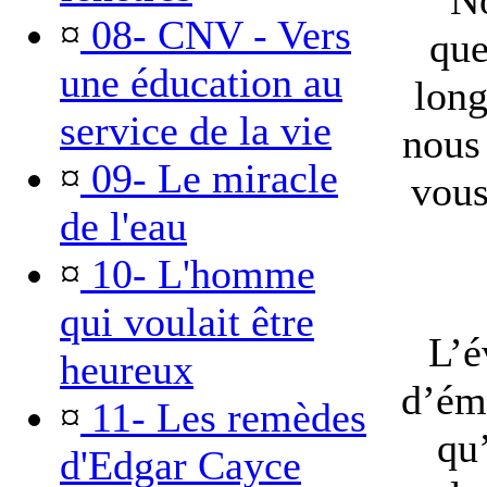
No
¤
08- CNV - Vers
que
une éducation au
long
service de la vie
nous 
¤
09- Le miracle
vous
de l'eau
¤
10- L'homme
qui voulait être
L’é
heureux
d’ém
¤
11- Les remèdes
qu’
d'Edgar Cayce