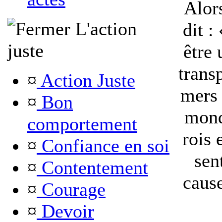
Alor
L'action
dit :
juste
être 
transp
¤
Action Juste
mers 
¤
Bon
mond
comportement
rois 
¤
Confiance en soi
sen
¤
Contentement
cause
¤
Courage
¤
Devoir