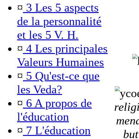
¤
3 Les 5 aspects
de la personnalité
et les 5 V. H.
¤
4 Les principales
Valeurs Humaines
¤
5 Qu'est-ce que
les Veda?
¤
6 A propos de
relig
l'éducation
mena
¤
7 L'éducation
but