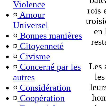
bate
Violence
rois 
¤
Amour
trois
Universel
en 
¤
Bonnes manières
rest
¤
Citoyenneté
¤
Civisme
Les 
¤
Concerné par les
les
autres
leur
¤
Considération
hom
¤
Coopération