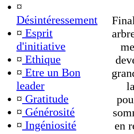
¤
Désintéressement
Fina
¤
Esprit
arbre
d'initiative
me
¤
Ethique
deve
¤
Etre un Bon
grand
leader
l
¤
Gratitude
pou
¤
Générosité
somm
¤
Ingéniosité
en r