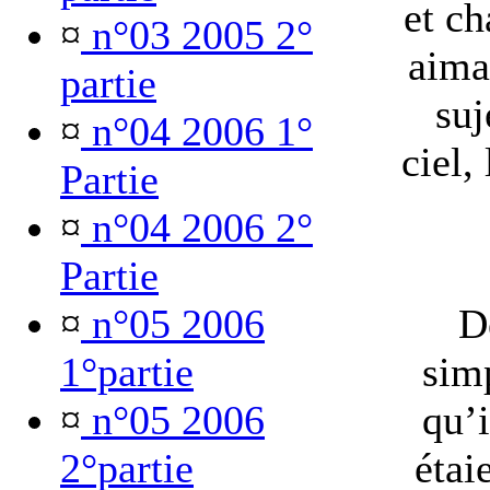
et ch
¤
n°03 2005 2°
aimai
partie
suj
¤
n°04 2006 1°
ciel,
Partie
¤
n°04 2006 2°
Partie
¤
n°05 2006
D
1°partie
simp
¤
n°05 2006
qu’i
2°partie
étai