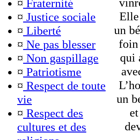
vinr
¤
Fraternité
Elle
¤
Justice sociale
un bé
¤
Liberté
foin
¤
Ne pas blesser
qui 
¤
Non gaspillage
ave
¤
Patriotisme
L’ho
¤
Respect de toute
un b
vie
et
¤
Respect des
dev
cultures et des