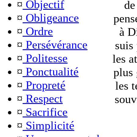
¤
Objectif
de
¤
Obligeance
pense
¤
Ordre
à D
¤
Persévérance
suis
¤
Politesse
les a
¤
Ponctualité
plus
¤
Propreté
les 
¤
Respect
souv
¤
Sacrifice
¤
Simplicité