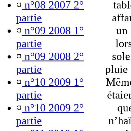
¤
n°08 2007 2°
tabl
partie
affa
¤
n°09 2008 1°
un 
partie
lor
¤
n°09 2008 2°
sole
partie
pluie 
¤
n°10 2009 1°
Même 
partie
étaie
¤
n°10 2009 2°
que
partie
n’ha