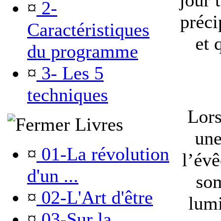
jour 
¤
2-
préci
Caractéristiques
et 
du programme
¤
3- Les 5
techniques
Lors
Livres
une
¤
01-La révolution
l’évê
d'un ...
som
¤
02-L'Art d'être
lumi
¤
03-Sur la