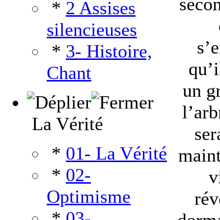
secon
*
2 Assises
silencieuses
s’
*
3- Histoire,
qu’i
Chant
un g
l’arb
La Vérité
ser
*
01- La Vérité
maint
*
02-
v
Optimisme
rév
*
03-