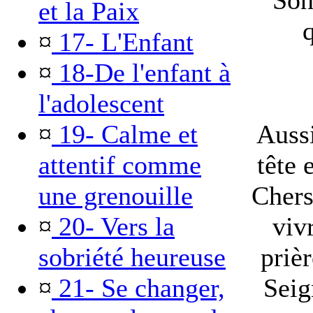
Son
et la Paix
q
¤
17- L'Enfant
¤
18-De l'enfant à
l'adolescent
¤
19- Calme et
Aussi
attentif comme
tête 
une grenouille
Chers
¤
20- Vers la
viv
sobriété heureuse
priè
¤
21- Se changer,
Seig