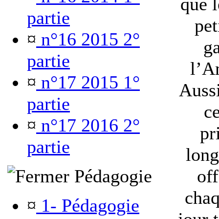
que l
partie
pet
¤
n°16 2015 2°
ga
partie
l’A
¤
n°17 2015 1°
Aussi
partie
c
¤
n°17 2016 2°
pr
partie
long
Pédagogie
off
chaq
¤
1- Pédagogie