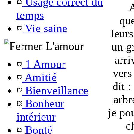
¤
Usage correct du
A
temps
qu
¤
Vie saine
leurs
L'amour
un g
arri
¤
1 Amour
vers
¤
Amitié
dit :
¤
Bienveillance
arbr
¤
Bonheur
je po
intérieur
c
¤
Bonté