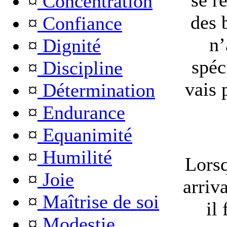
se r
¤
Concentration
des 
¤
Confiance
n’
¤
Dignité
spéc
¤
Discipline
vais 
¤
Détermination
¤
Endurance
¤
Equanimité
¤
Humilité
Lorsq
¤
Joie
arriv
¤
Maîtrise de soi
il
¤
Modestie