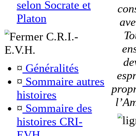
selon Socrate et
con
Platon
ave
To
C.R.I.-
en
E.V.H.
de
¤
Généralités
espr
¤
Sommaire autres
propr
histoires
l’A
¤
Sommaire des
histoires CRI-
EVH