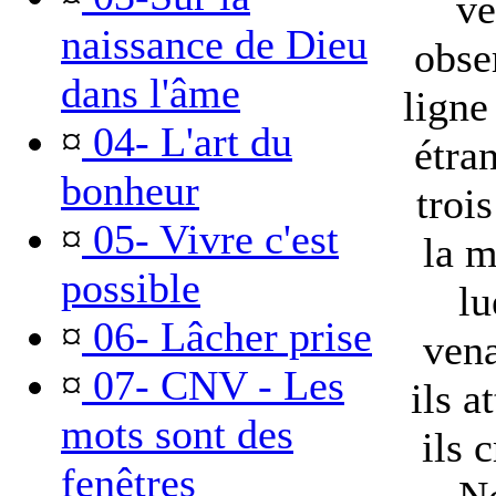
ve
naissance de Dieu
obse
dans l'âme
ligne
¤
04- L'art du
étra
bonheur
troi
¤
05- Vivre c'est
la m
possible
lu
¤
06- Lâcher prise
vena
¤
07- CNV - Les
ils a
mots sont des
ils 
fenêtres