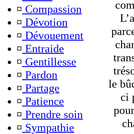
com
¤
Compassion
L’a
¤
Dévotion
parce
¤
Dévouement
char
¤
Entraide
tran
¤
Gentillesse
trés
¤
Pardon
le bû
¤
Partage
ci 
¤
Patience
pour
¤
Prendre soin
ch
¤
Sympathie