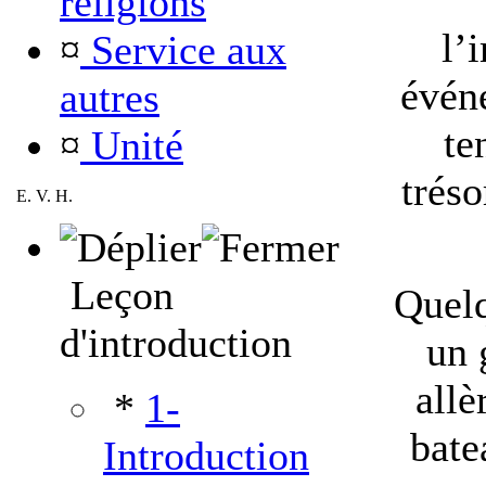
religions
l’
¤
Service aux
événe
autres
te
¤
Unité
tréso
E. V. H.
Leçon
Quelq
d'introduction
un 
allè
*
1-
bate
Introduction