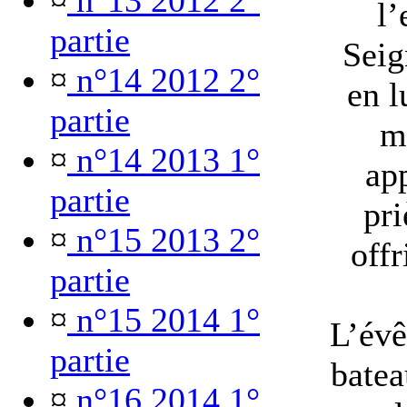
¤
n°13 2012 2°
l’
partie
Seig
¤
n°14 2012 2°
en l
partie
mo
¤
n°14 2013 1°
ap
partie
pri
¤
n°15 2013 2°
offr
partie
¤
n°15 2014 1°
L’évê
partie
batea
¤
n°16 2014 1°