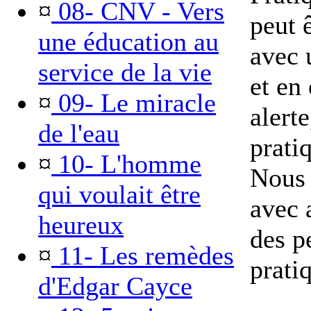
¤
08- CNV - Vers
peut ê
une éducation au
avec 
service de la vie
et en
¤
09- Le miracle
alerte
de l'eau
prati
¤
10- L'homme
Nous 
qui voulait être
avec 
heureux
des p
¤
11- Les remèdes
prati
d'Edgar Cayce