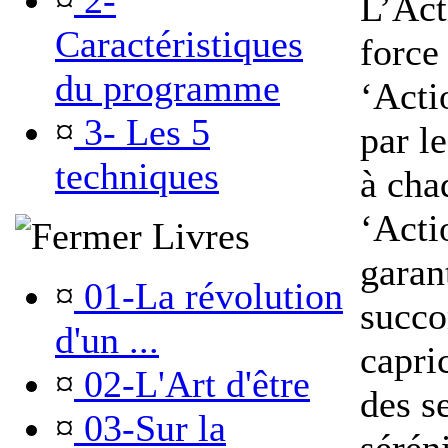
¤
2-
L’Act
Caractéristiques
force
du programme
‘Acti
¤
3- Les 5
par l
techniques
à cha
‘Acti
Livres
garan
¤
01-La révolution
succo
d'un ...
capric
¤
02-L'Art d'être
des s
¤
03-Sur la