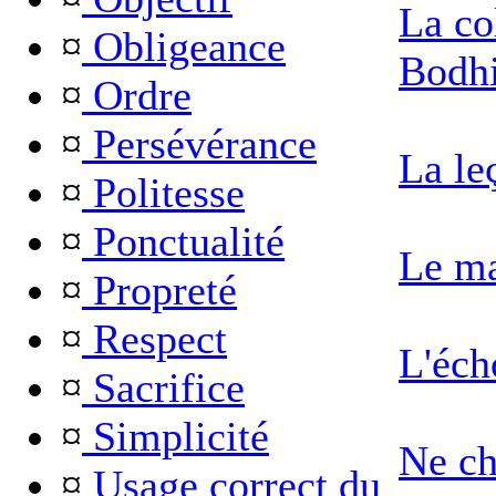
La co
¤
Obligeance
Bodhi
¤
Ordre
¤
Persévérance
La le
¤
Politesse
¤
Ponctualité
Le ma
¤
Propreté
¤
Respect
L'éch
¤
Sacrifice
¤
Simplicité
Ne ch
¤
Usage correct du