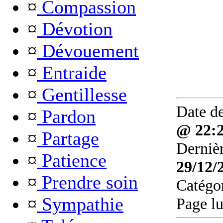
¤
Compassion
¤
Dévotion
¤
Dévouement
¤
Entraide
¤
Gentillesse
Date de
¤
Pardon
@ 22:
¤
Partage
Dernièr
¤
Patience
29/12/
¤
Prendre soin
Catégo
¤
Sympathie
Page l