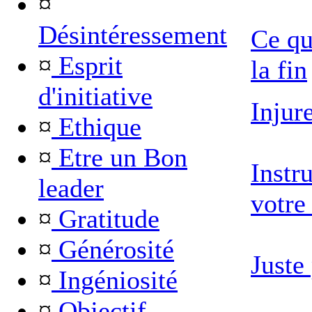
¤
Désintéressement
Ce qu
¤
Esprit
la fin
d'initiative
Injur
¤
Ethique
¤
Etre un Bon
Instr
leader
votre
¤
Gratitude
¤
Générosité
Juste
¤
Ingéniosité
¤
Objectif