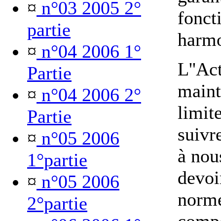
¤
n°03 2005 2°
fonct
partie
harmo
¤
n°04 2006 1°
L''Ac
Partie
maint
¤
n°04 2006 2°
limit
Partie
suivre
¤
n°05 2006
à nou
1°partie
devoir
¤
n°05 2006
norm
2°partie