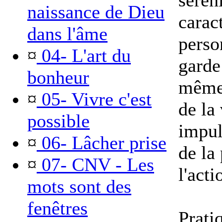
sérén
naissance de Dieu
carac
dans l'âme
perso
¤
04- L'art du
garde
bonheur
même 
¤
05- Vivre c'est
de la 
possible
impuls
¤
06- Lâcher prise
de la
¤
07- CNV - Les
l'acti
mots sont des
fenêtres
Prati