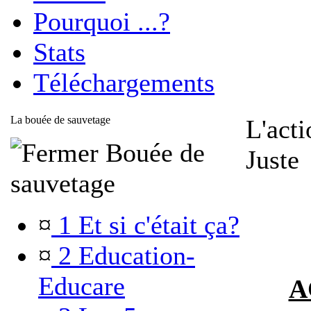
Pourquoi ...?
Stats
Téléchargements
La bouée de sauvetage
L'acti
Bouée de
Juste
sauvetage
¤
1 Et si c'était ça?
¤
2 Education-
Educare
A