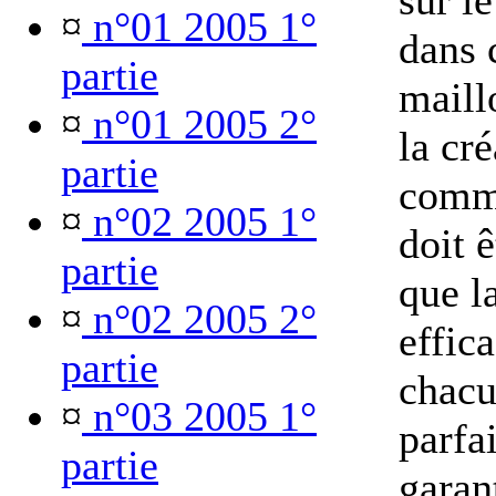
sur l
¤
n°01 2005 1°
dans 
partie
maill
¤
n°01 2005 2°
la cré
partie
comm
¤
n°02 2005 1°
doit 
partie
que l
¤
n°02 2005 2°
effica
partie
chacu
¤
n°03 2005 1°
parfa
partie
garant