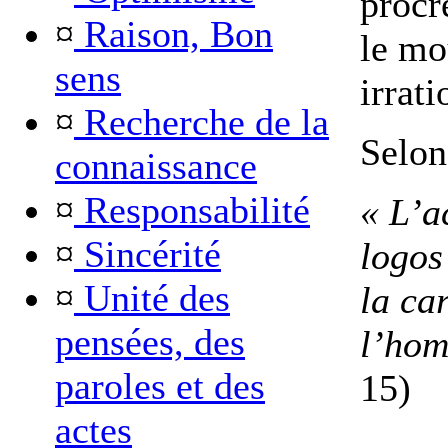
procr
¤
Raison, Bon
le mo
sens
irrati
¤
Recherche de la
Selon
connaissance
¤
Responsabilité
« L’a
¤
Sincérité
logos
¤
Unité des
la ca
pensées, des
l’hom
paroles et des
15)
actes