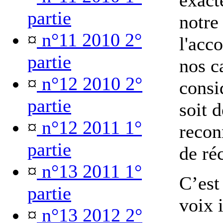
exact
partie
notre
¤
n°11 2010 2°
l'acc
partie
nos c
¤
n°12 2010 2°
consi
partie
soit 
¤
n°12 2011 1°
recon
partie
de ré
¤
n°13 2011 1°
C’est
partie
voix 
¤
n°13 2012 2°