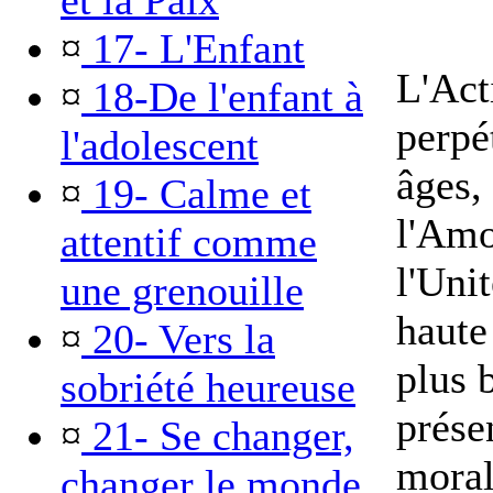
et la Paix
¤
17- L'Enfant
L'Act
¤
18-De l'enfant à
perpé
l'adolescent
âges,
¤
19- Calme et
l'Amo
attentif comme
l'Unit
une grenouille
haute 
¤
20- Vers la
plus 
sobriété heureuse
prése
¤
21- Se changer,
moral
changer le monde