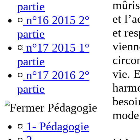
mûris
partie
et l’
¤
n°16 2015 2°
et re
partie
vienn
¤
n°17 2015 1°
circo
partie
vie. E
¤
n°17 2016 2°
harmo
partie
besoi
Pédagogie
mode
¤
1- Pédagogie