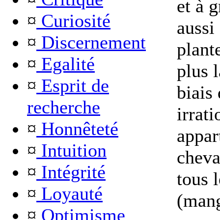
et à g
¤
Curiosité
auss
¤
Discernement
plant
¤
Egalité
plus 
¤
Esprit de
biais 
recherche
irrati
¤
Honnêteté
appar
¤
Intuition
cheva
¤
Intégrité
tous 
¤
Loyauté
(mang
¤
Optimisme