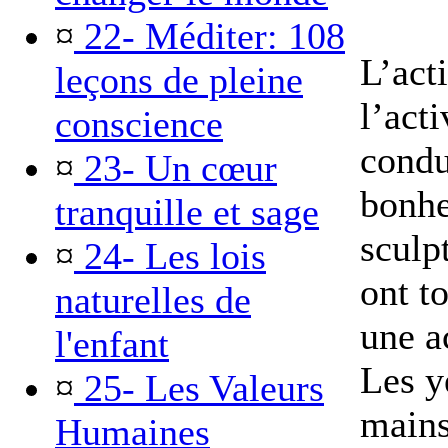
¤
22- Méditer: 108
L’act
leçons de pleine
l’acti
conscience
condu
¤
23- Un cœur
bonhe
tranquille et sage
sculp
¤
24- Les lois
ont t
naturelles de
une ac
l'enfant
Les y
¤
25- Les Valeurs
mains
Humaines