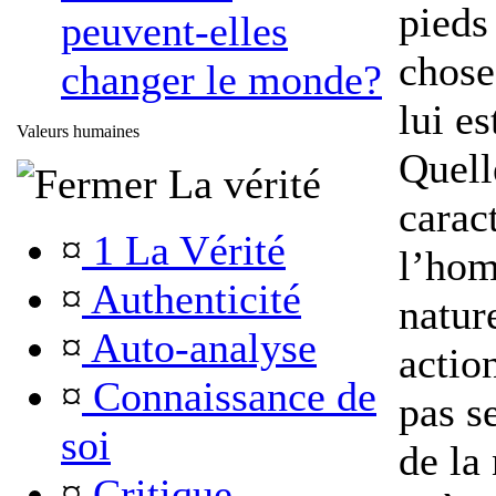
pieds
peuvent-elles
chose
changer le monde?
lui es
Valeurs humaines
Quell
La vérité
carac
¤
1 La Vérité
l’hom
¤
Authenticité
natur
¤
Auto-analyse
actio
¤
Connaissance de
pas s
soi
de la 
¤
Critique