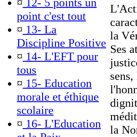
¤
12- 5 points un
L'Act
point c'est tout
carac
¤
13- La
la Vér
Discipline Positive
Ses at
¤
14- L'EFT pour
justic
tous
sens,
¤
15- Education
l'hon
morale et éthique
dignit
scolaire
médit
¤
16- L'Education
la No