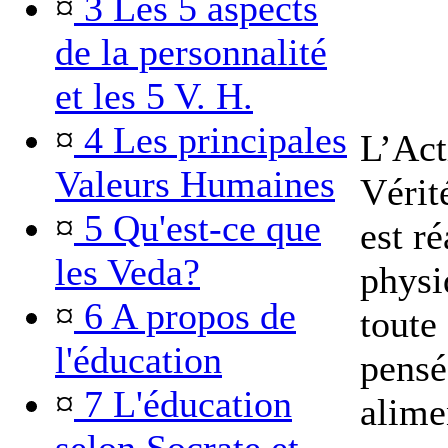
¤
3 Les 5 aspects
de la personnalité
et les 5 V. H.
¤
4 Les principales
L’Acti
Valeurs Humaines
Vérit
¤
5 Qu'est-ce que
est r
les Veda?
physi
¤
6 A propos de
toute 
l'éducation
pensé
¤
7 L'éducation
alime