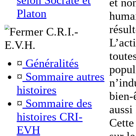
selon Socrate et
et non
Platon
humai
résult
C.R.I.-
L’act
E.V.H.
toute
¤
Généralités
popul
¤
Sommaire autres
n’ind
histoires
bien-
¤
Sommaire des
aussi 
histoires CRI-
Cette
EVH