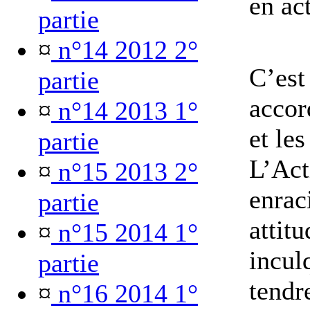
en ac
partie
¤
n°14 2012 2°
C’est
partie
accor
¤
n°14 2013 1°
et le
partie
L’Act
¤
n°15 2013 2°
enrac
partie
attitu
¤
n°15 2014 1°
incul
partie
tendr
¤
n°16 2014 1°