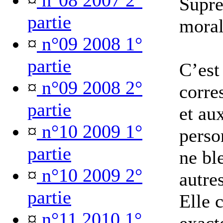
¤
n°08 2007 2°
Suprê
partie
moral
¤
n°09 2008 1°
partie
C’est
¤
n°09 2008 2°
corre
partie
et au
¤
n°10 2009 1°
perso
partie
ne ble
¤
n°10 2009 2°
autres
partie
Elle 
¤
n°11 2010 1°